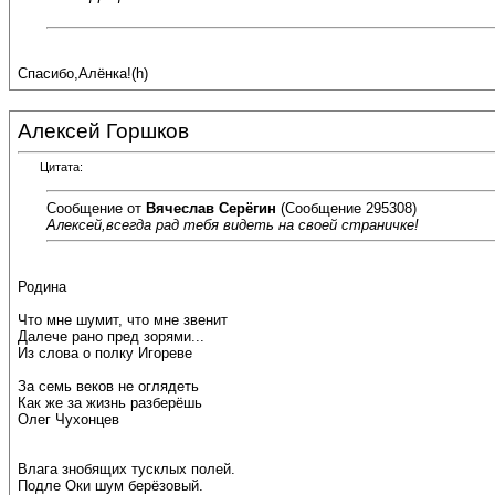
Спасибо,Алёнка!(h)
Алексей Горшков
Цитата:
Сообщение от
Вячеслав Серёгин
(Сообщение 295308)
Алексей,всегда рад тебя видеть на своей страничке!
Родина
Что мне шумит, что мне звенит
Далече рано пред зорями...
Из слова о полку Игореве
За семь веков не оглядеть
Как же за жизнь разберёшь
Олег Чухонцев
Влага знобящих тусклых полей.
Подле Оки шум берёзовый.