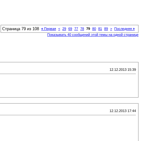
Страница 79 из 108
«
Первая
<
29
69
77
78
79
80
81
89
>
Последняя
»
Показывать 40 сообщений этой темы на одной странице
12.12.2013 15:39
12.12.2013 17:44