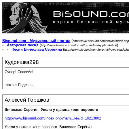
Bisound.com - Музыкальный портал
(
http://www.bisound.com/forum/index.php
-
Авторская песня
(
)
http://www.bisound.com/forum/forumdisplay.php?f=106
- -
Песни Вячеслава Серёгина
(
http://www.bisound.com/forum/showthread.ph
Кудряшка298
Супер! Спасибо!
фото с Яндекса
Алексей Горшков
Вячеслав Серёгин -Увели у цыгана коня вороного
http://www.bisound.com/index.php?nam...le&id=10213802
Увели у цыгана коня вороного -Вячеслав Серёгин