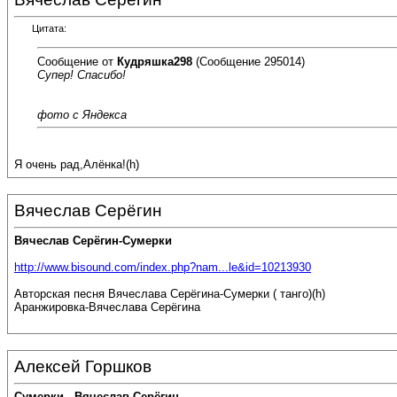
Цитата:
Сообщение от
Кудряшка298
(Сообщение 295014)
Супер! Спасибо!
фото с Яндекса
Я очень рад,Алёнка!(h)
Вячеслав Серёгин
Вячеслав Серёгин-Сумерки
http://www.bisound.com/index.php?nam...le&id=10213930
Авторская песня Вячеслава Серёгина-Сумерки ( танго)(h)
Аранжировка-Вячеслава Серёгина
Алексей Горшков
Сумерки - Вячеслав Серёгин