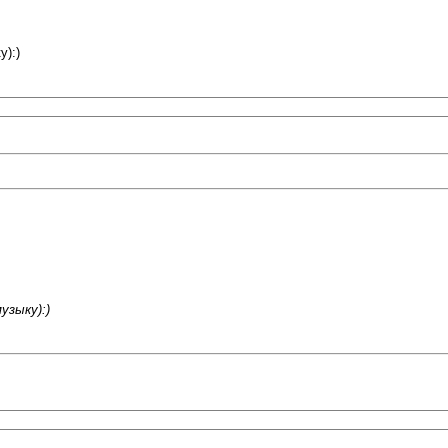
у):)
узыку):)