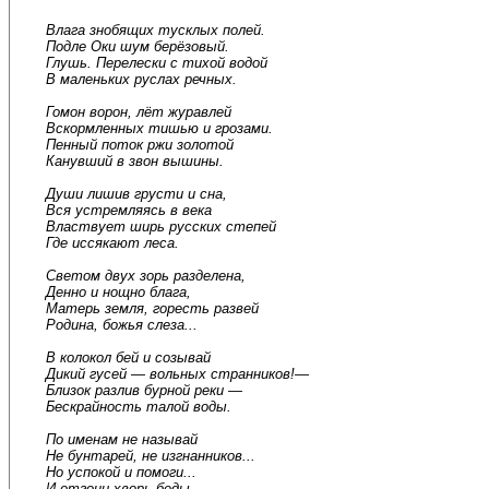
Влага знобящих тусклых полей.
Подле Оки шум берёзовый.
Глушь. Перелески с тихой водой
В маленьких руслах речных.
Гомон ворон, лёт журавлей
Вскормленных тишью и грозами.
Пенный поток ржи золотой
Канувший в звон вышины.
Души лишив грусти и сна,
Вся устремляясь в века
Властвует ширь русских степей
Где иссякают леса.
Светом двух зорь разделена,
Денно и нощно блага,
Матерь земля, горесть развей
Родина, божья слеза...
В колокол бей и созывай
Дикий гусей — вольных странников!—
Близок разлив бурной реки —
Бескрайность талой воды.
По именам не называй
Не бунтарей, не изгнанников...
Но успокой и помоги...
И отгони хворь беды.