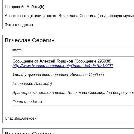
По просьбе Алёнки(h)
Аранжировка ,стихи и вокал -Вячеслава Серёгина (на дворовую музык
Фото с яндекса
Вячеслав Серёгин
Цитата:
Сообщение от
Алексей Горшков
(Сообщение 295038)
http://www.bisound.com/index.php?nam...le&id=10213802
Увели у цыгана коня вороного -Вячеслав Серёгин
По просьбе Алёнки(h)
Аранжировка ,стихи и вокал -Вячеслава Серёгина (на дворовую м
Фото с яндекса
Спасибо,Алексей!
Вячеслав Серёгин