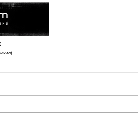
)
)
p?t=909