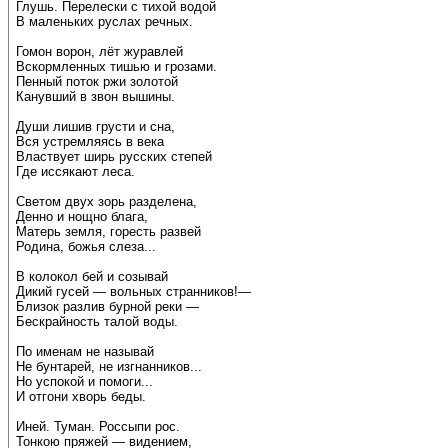
Глушь. Перелески с тихой водой
В маленьких руслах речных.
Гомон ворон, лёт журавлей
Вскормленных тишью и грозами.
Пенный поток ржи золотой
Канувший в звон вышины.
Души лишив грусти и сна,
Вся устремляясь в века
Властвует ширь русских степей
Где иссякают леса.
Светом двух зорь разделена,
Денно и нощно блага,
Матерь земля, горесть развей
Родина, божья слеза...
В колокол бей и созывай
Дикий гусей — вольных странников!—
Близок разлив бурной реки —
Бескрайность талой воды.
По именам не называй
Не бунтарей, не изгнанников...
Но успокой и помоги...
И отгони хворь беды.
Иней. Туман. Россыпи рос.
Тонкою пряжей — видением,