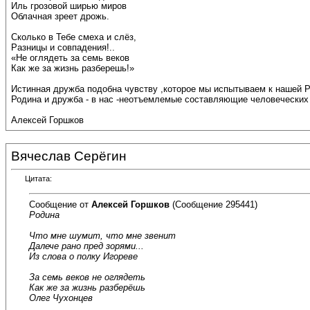
Иль грозовой ширью миров
Облачная зреет дрожь.
Сколько в Тебе смеха и слёз,
Разницы и совпадения!..
«Не оглядеть за семь веков
Как же за жизнь разберешь!»
Истинная дружба подобна чувству ,которое мы испытываем к нашей Род
Родина и дружба - в нас -неотъемлемые составляющие человеческих
Алексей Горшков
Вячеслав Серёгин
Цитата:
Сообщение от
Алексей Горшков
(Сообщение 295441)
Родина
Что мне шумит, что мне звенит
Далече рано пред зорями...
Из слова о полку Игореве
За семь веков не оглядеть
Как же за жизнь разберёшь
Олег Чухонцев