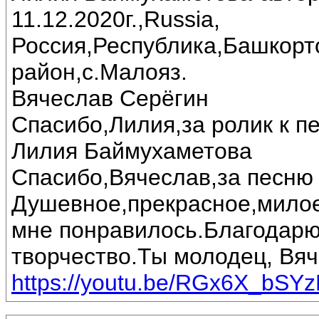
11.12.2020г.,Russia,
Россия,Республика,Башкорт
район,с.Малояз.
Вячеслав Серёгин
Спасибо,Лилия,за ролик к пе
Лилия Баймухаметова
Спасибо,Вячеслав,за песню 
Душевное,прекрасное,милое
мне понравилось.Благодарю
творчество.Ты молодец, Вяч
https://youtu.be/RGx6X_bSY