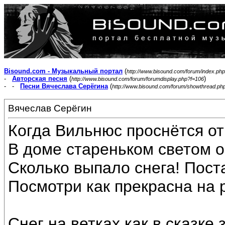
Bisound.com - Музыкальный портал
(
http://www.bisound.com/forum/index.php
-
Авторская песня
(
)
http://www.bisound.com/forum/forumdisplay.php?f=106
- -
Песни Вячеслава Серёгина
(
http://www.bisound.com/forum/showthread.ph
Вячеслав Серёгин
Когда Вильнюс проснётся от
В доме стареньком светом о
Сколько выпало снега! Пост
Посмотри как прекрасна на 
Снег на ветках как в сказке