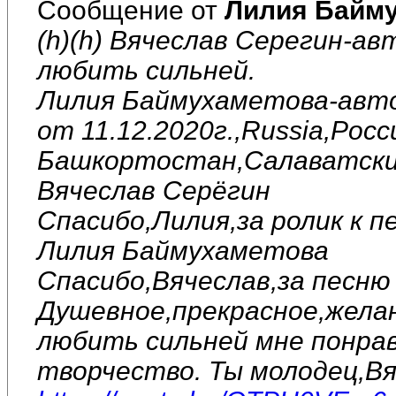
Сообщение от
Лилия Байм
(h)(h) Вячеслав Серегин-ав
любить сильней.
Лилия Баймухаметова-авто
от 11.12.2020г.,Russia,Рос
Башкортостан,Салаватский
Вячеслав Серёгин
Спасибо,Лилия,за ролик к п
Лилия Баймухаметова
Спасибо,Вячеслав,за песню 
Душевное,прекрасное,желан
любить сильней мне понрав
творчество. Ты молодец,Вя