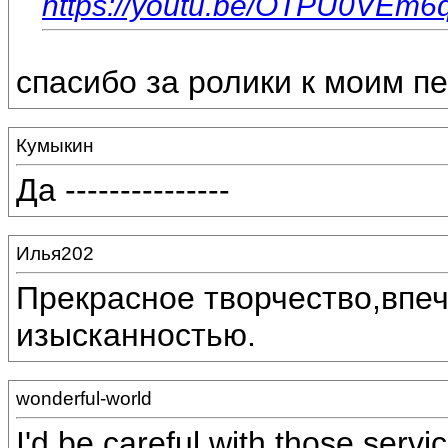
https://youtu.be/OTPU0VEm6
спасибо за ролики к моим п
Кумыкин
Да ---------------
Илья202
Прекрасное творчество,впеч
изысканностью.
wonderful-world
I'd be careful with those serv