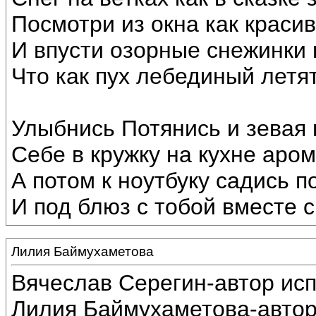
Посмотри из окна как краси
И впусти озорные снежинки 
Что как пух лебединый летят
Улыбнись Потянись и зевая
Себе в кружку на кухне аром
А потом к ноутбуку садись п
И под блюз с тобой вместе с
Лилия Баймухаметова
Вячеслав Серегин-автор ис
Лилия Баймухаметова-автор