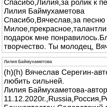
Спасибо,Лилия,за ролик к пе
Лилия Баймухаметова
Спасибо,Вячеслав,за песню 
Милое,прекрасное,талантли
подарок мне понравилось.Б
творчество. Ты молодец, Вя
Лилия Баймухаметова
(h)(h) Вячеслав Серегин-ав
любить сильней.
Лилия Баймухаметова-автор
11.12.2020г.,Russia,Россия,