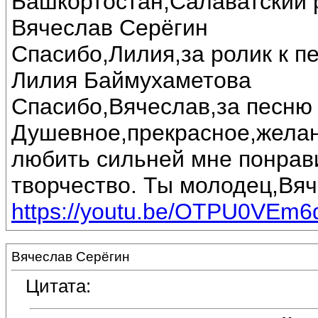
Башкортостан,Салаватский 
Вячеслав Серёгин
Спасибо,Лилия,за ролик к п
Лилия Баймухаметова
Спасибо,Вячеслав,за песню 
Душевное,прекрасное,желан
любить сильней мне понрав
творчество. Ты молодец,Вяч
https://youtu.be/OTPU0VEm6
Вячеслав Серёгин
Цитата: