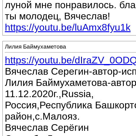
луной мне понравилось. бла
ты молодец, Вячеслав!
https://youtu.be/luAmx8fyu1k
Лилия Баймухаметова
https://youtu.be/dIraZV_0OD
Вячеслав Серегин-автор-ис
Лилия Баймухаметова-автор
11.12.2020г.,Russia,
Россия,Республика Башкорт
район,с.Малояз.
Вячеслав Серёгин