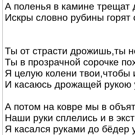
А поленья в камине трещат 
Искры словно рубины горят
Ты от страсти дрожишь,ты 
Ты в прозрачной сорочке по
Я целую колени твои,чтобы и
И касаюсь дрожащей рукою у
А потом на ковре мы в объя
Наши руки сплелись и в экст
Я касался руками до бёдер у