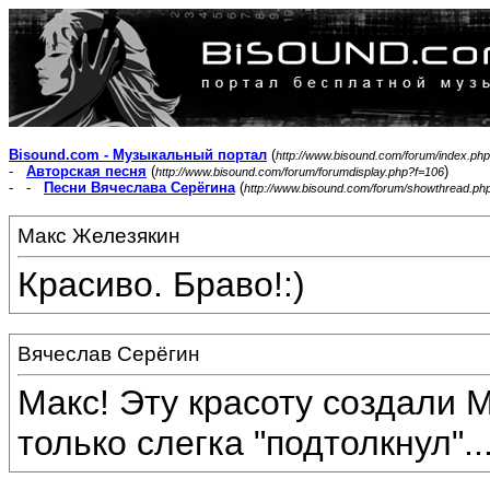
Bisound.com - Музыкальный портал
(
http://www.bisound.com/forum/index.php
-
Авторская песня
(
)
http://www.bisound.com/forum/forumdisplay.php?f=106
- -
Песни Вячеслава Серёгина
(
http://www.bisound.com/forum/showthread.ph
Макс Железякин
Красиво. Браво!:)
Вячеслав Серёгин
Макс! Эту красоту создали М
только слегка "подтолкнул"...