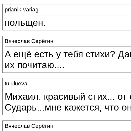
prianik-variag
польщен.
Вячеслав Серёгин
А ещё есть у тебя стихи? Д
их почитаю....
tululueva
Михаил, красивый стих... от 
Сударь...мне кажется, что о
Вячеслав Серёгин