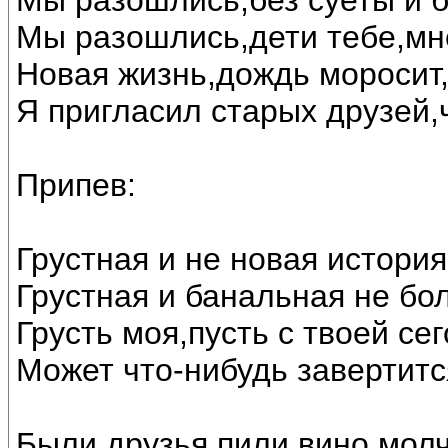
Мы разошлись,без суеты и б
Мы разошлись,дети тебе,мне
Новая жизнь,дождь моросит,
Я пригласил старых друзей,
Припев:
Грустная и не новая история
Грустная и банальная не бо
Грусть моя,пусть с твоей се
Может что-нибудь завертитс
Были друзья,пили вино,мол