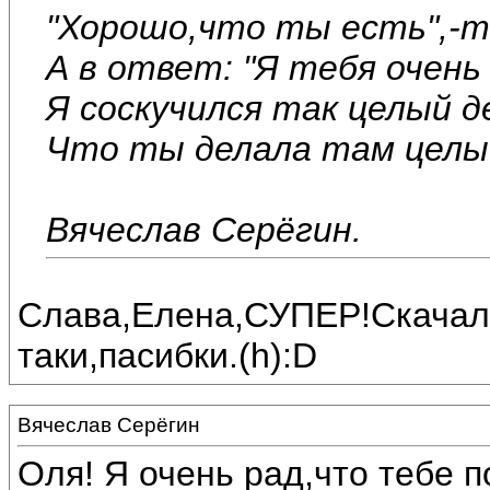
"Хорошо,что ты есть",-те
А в ответ: "Я тебя очень
Я соскучился так целый д
Что ты делала там целый д
Вячеслав Серёгин.
Слава,Елена,СУПЕР!Скачала
таки,пасибки.(h):D
Вячеслав Серёгин
Оля! Я очень рад,что тебе п