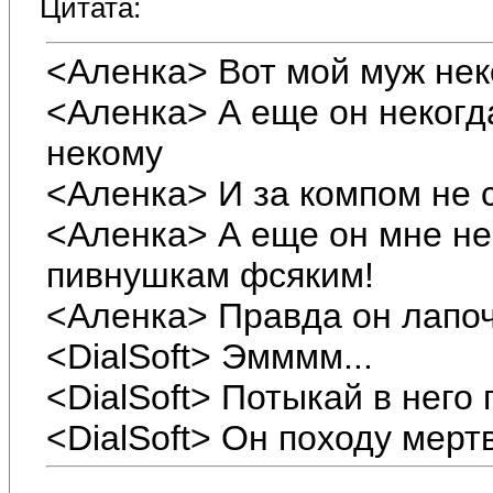
Цитата:
<Аленка> Вот мой муж нек
<Аленка> А еще он некогда
некому
<Аленка> И за компом не 
<Аленка> А еще он мне не
пивнушкам фсяким!
<Аленка> Правда он лапоч
<DialSoft> Эмммм...
<DialSoft> Потыкай в него
<DialSoft> Он походу мерт