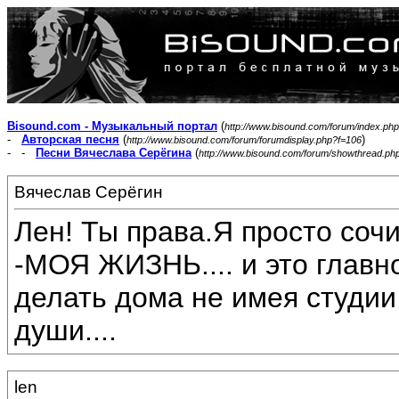
Bisound.com - Музыкальный портал
(
http://www.bisound.com/forum/index.php
-
Авторская песня
(
)
http://www.bisound.com/forum/forumdisplay.php?f=106
- -
Песни Вячеслава Серёгина
(
http://www.bisound.com/forum/showthread.ph
Вячеслав Серёгин
Лен! Ты права.Я просто соч
-МОЯ ЖИЗНЬ.... и это главн
делать дома не имея студии.
души....
len