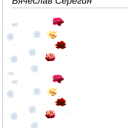
Вячеслав Серёгин