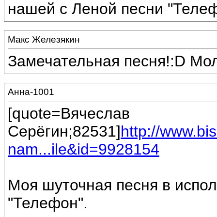
нашей с Леной песни "Телеф
Макс Железякин
Замечательная песня!:D Мо
Анна-1001
[quote=Вячеслав
Серёгин;82531]
http://www.b
nam...ile&id=9928154
Моя шуточная песня в испо
"Телефон".