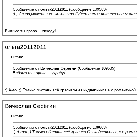
Сообщение от
ольга20112011
(Сообщение 109583)
(h) Слава,может в её жизни-это будет самое интересное,может
Видимо ты права....украду!
ольга20112011
Цитата:
Сообщение от
Вячеслав Серёгин
(Сообщение 109585)
Видимо ты права....украду!
:) А-то! ;) Только обставь всё красиво-без киднепиннга,а с романтикой. 
Вячеслав Серёгин
Цитата:
Сообщение от
ольга20112011
(Сообщение 109603)
:) А-то! ;) Только обставь всё красиво-без киднепиннга,а с роман