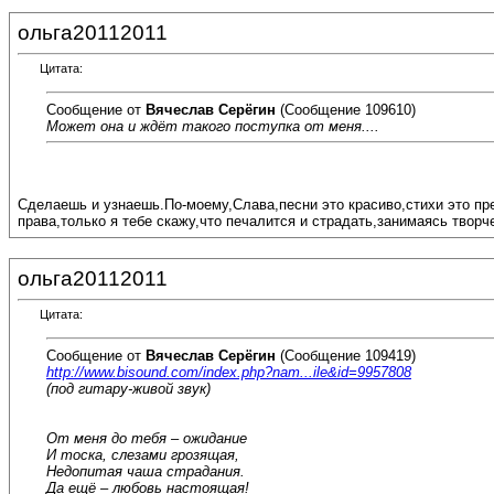
ольга20112011
Цитата:
Сообщение от
Вячеслав Серёгин
(Сообщение 109610)
Может она и ждёт такого поступка от меня....
Сделаешь и узнаешь.По-моему,Слава,песни это красиво,стихи это пре
права,только я тебе скажу,что печалится и страдать,занимаясь творч
ольга20112011
Цитата:
Сообщение от
Вячеслав Серёгин
(Сообщение 109419)
http://www.bisound.com/index.php?nam...ile&id=9957808
(под гитару-живой звук)
От меня до тебя – ожидание
И тоска, слезами грозящая,
Недопитая чаша страдания.
Да ещё – любовь настоящая!