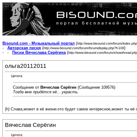
Bisound.com - Музыкальный портал
(
http://www.bisound.com/forum/index.php
-
Авторская песня
(
)
http://www.bisound.com/forum/forumdisplay.php?f=106
- -
Песни Вячеслава Серёгина
(
http://www.bisound.com/forum/showthread.ph
ольга20112011
Цитата:
Сообщение от
Вячеслав Серёгин
(Сообщение 109576)
Тогда мне придётся её....украсть.
(h) Слава,может в её жизни-это будет самое интересное,может ты её 
Вячеслав Серёгин
Цитата: