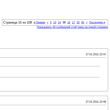
Страница 15 из 108
«
Первая
<
5
13
14
15
16
17
25
65
>
Последняя
»
Показывать 40 сообщений этой темы на одной странице
27.01.2011 22:47
27.01.2011 22:49