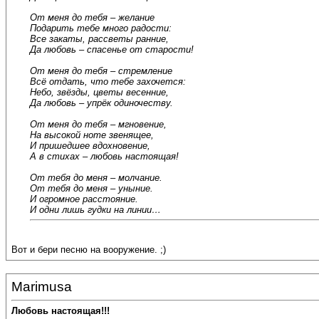
От меня до тебя – желание
Подарить тебе много радости:
Все закаты, рассветы ранние,
Да любовь – спасенье от старости!
От меня до тебя – стремление
Всё отдать, что тебе захочется:
Небо, звёзды, цветы весенние,
Да любовь – упрёк одиночеству.
От меня до тебя – мгновение,
На высокой ноте звенящее,
И пришедшее вдохновение,
А в стихах – любовь настоящая!
От тебя до меня – молчание.
От тебя до меня – уныние.
И огромное расстояние.
И одни лишь гудки на линии…
Вот и бери песню на вооружение. ;)
Marimusa
Любовь настоящая!!!