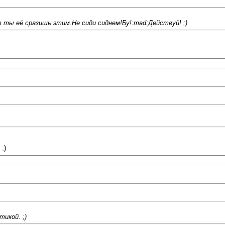
 ты её сразишь этим.Не сиди сиднем!Бу!:mad:Действуй! ;)
;)
тикой. ;)