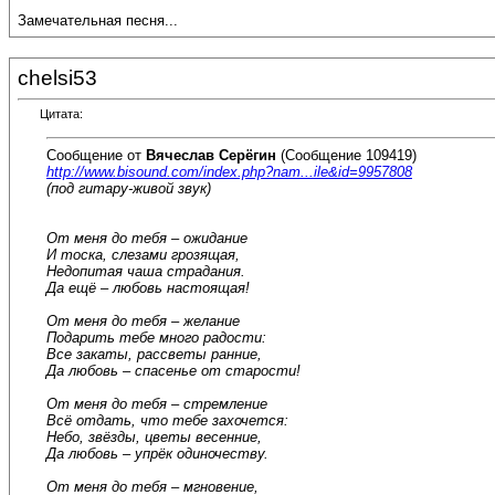
Замечательная песня...
chelsi53
Цитата:
Сообщение от
Вячеслав Серёгин
(Сообщение 109419)
http://www.bisound.com/index.php?nam...ile&id=9957808
(под гитару-живой звук)
От меня до тебя – ожидание
И тоска, слезами грозящая,
Недопитая чаша страдания.
Да ещё – любовь настоящая!
От меня до тебя – желание
Подарить тебе много радости:
Все закаты, рассветы ранние,
Да любовь – спасенье от старости!
От меня до тебя – стремление
Всё отдать, что тебе захочется:
Небо, звёзды, цветы весенние,
Да любовь – упрёк одиночеству.
От меня до тебя – мгновение,