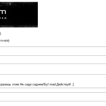
)
)
p?t=909
сразишь этим.Не сиди сиднем!Бу!:mad:Действуй! ;)