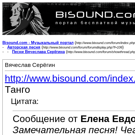
Bisound.com - Музыкальный портал
(
http://www.bisound.com/forum/index.php
-
Авторская песня
(
)
http://www.bisound.com/forum/forumdisplay.php?f=106
- -
Песни Вячеслава Серёгина
(
http://www.bisound.com/forum/showthread.ph
Вячеслав Серёгин
http://www.bisound.com/inde
Танго
Цитата:
Сообщение от
Елена Евд
Замечательная песня! Чег