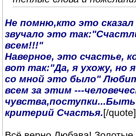
Не помню,кто это сказал 
звучало это так:"Счастл
всем!!!"
Наверное, это счастье, к
вот так:"Да, я ухожу, но
со мной это было" Любить
всем за этим ---человечес
чувства,поступки...Быть
критерий Счастья.
[/quote]
Всё верно,Любава! Золотые 