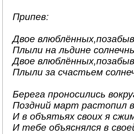
Припев:
Двое влюблённых,позабыв
Плыли на льдине солнечн
Двое влюблённых,позабыв
Плыли за счастьем солне
Берега проносились вокру
Поздний март растопил вс
И в объятьях своих я сжи
И тебе объяснялся в сво