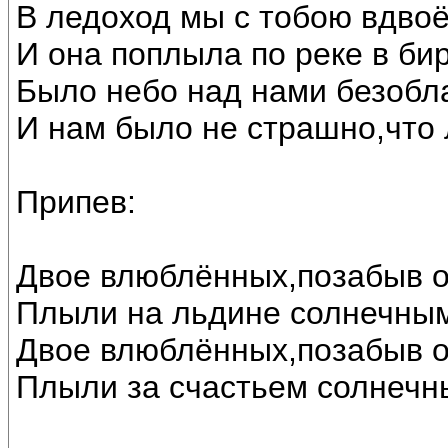
В ледоход мы с тобою вдвоё
И она поплыла по реке в би
Было небо над нами безобл
И нам было не страшно,что 
Припев:
Двое влюблённых,позабыв о
Плыли на льдине солнечны
Двое влюблённых,позабыв о
Плыли за счастьем солнечн