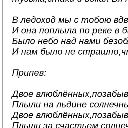
В ледоход мы с тобою вдв
И она поплыла по реке в 
Было небо над нами безоб
И нам было не страшно,чт
Припев:
Двое влюблённых,позабыв
Плыли на льдине солнечн
Двое влюблённых,позабыв
Плыли за счастьем солне