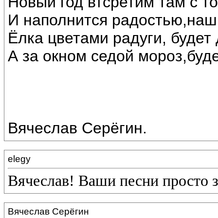
Новый год втсретим там с т
И наполнится радостью,наш
Ёлка цветами радуги, будет 
А за окном седой мороз,буде
Вячеслав Серёгин.
elegy
Вячеслав! Ваши песни просто 
Вячеслав Серёгин