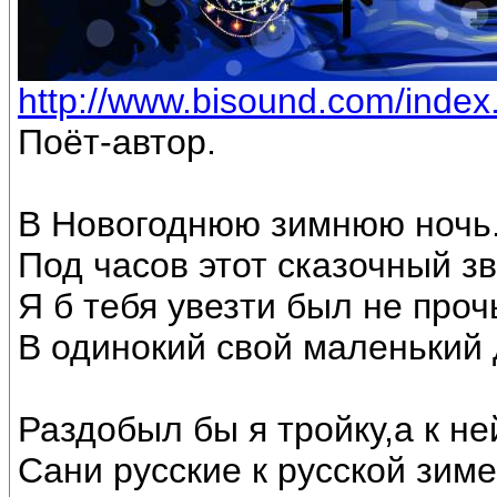
http://www.bisound.com/inde
Поёт-автор.
В Новогоднюю зимнюю ночь
Под часов этот сказочный з
Я б тебя увезти был не проч
В одинокий свой маленький 
Раздобыл бы я тройку,а к не
Сани русские к русской зиме