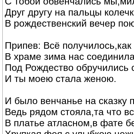
С тобой обвенчались мы,ми
Друг другу на пальцы колечк
В рождественский вечер по
Припев: Всё получилось,как
В храме зима нас соединила
Под Рождество обручились 
И ты моею стала женою.
И было венчанье на сказку 
Ведь рядом стояла,та что в
В платье атласном,в фате б