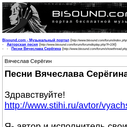
Bisound.com - Музыкальный портал
(
http://www.bisound.com/forum/index.php
-
Авторская песня
(
)
http://www.bisound.com/forum/forumdisplay.php?f=106
- -
Песни Вячеслава Серёгина
(
http://www.bisound.com/forum/showthread.ph
Вячеслав Серёгин
Песни Вячеслава Серёгин
Здравствуйте!
http://www.stihi.ru/avtor/vyac
Я- автор и исполнитель свои