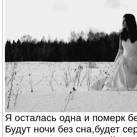
Я осталась одна и померк бе
Будут ночи без сна,будет се