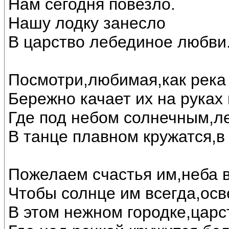
Нам сегодня повезло.
Нашу лодку занесло
В царство лебединое любви..
Посмотри,любимая,как река 
Бережно качает их на руках
Где под небом солнечным,л
В танце плавном кружатся,в
Пожелаем счастья им,неба в
Чтобы солнце им всегда,осв
В этом нежном городке,царс