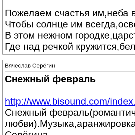
Пожелаем счастья им,неба в
Чтобы солнце им всегда,осв
В этом нежном городке,царс
Где над речкой кружится,бе
Вячеслав Серёгин
Снежный февраль
http://www.bisound.com/inde
Снежный февраль(романтич
любви).Музыка,аранжировка
Серёгина.