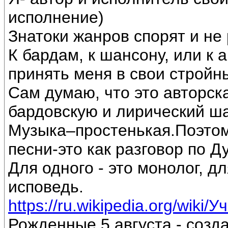
исполнение)
Знатоки жанров спорят и не 
К бардам, к шансону, или к 
принять меня в свои стройн
Сам думаю, что это авторск
бардовскую и лирический ш
Музыка–простенькая.Поэтом
песни-это как разговор по Д
Для одного - это монолог, дл
исповедь.
https://ru.wikipedia.org/wiki/
Рожденные 5 августа - созд