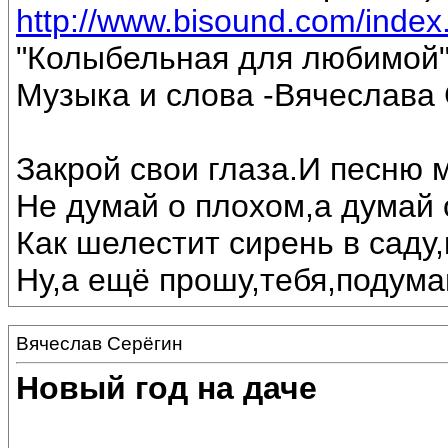
http://www.bisound.com/inde
"Колыбельная для любимой
Музыка и слова -Вячеслава 
Закрой свои глаза.И песню 
Не думай о плохом,а думай 
Как шелестит сирень в саду,
Ну,а ещё прошу,тебя,подумай
Вячеслав Серёгин
Новый год на даче