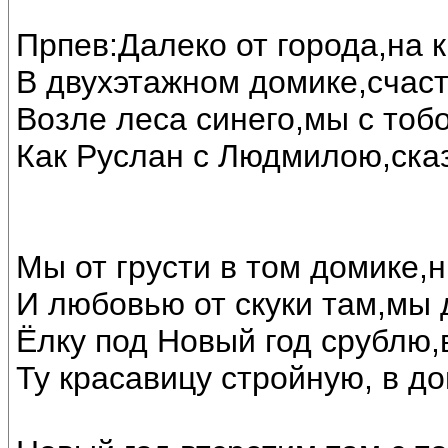
Прпев:Далеко от города,на 
В двухэтажном домике,счас
Возле леса синего,мы с тоб
Как Руслан с Людмилою,ска
Мы от грусти в том домике,н
И любовью от скуки там,мы 
Ёлку под Новый год срублю,
Ту красавицу стройную, в до