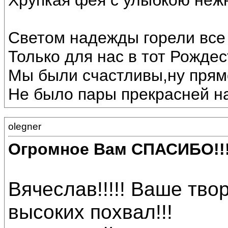
Хрупкая фея с улыбкою неж
Светом надежды горели все 
Только для нас в тот Рождес
Мы были счастливы,ну прямо
Не было пары прекрасней на
olegner
Огромное Вам СПАСИБО!!
Вячеслав!!!!! Ваше тв
высоких похвал!!!