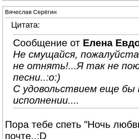
Вячеслав Серёгин
Цитата:
Сообщение от
Елена Евд
Не смущайся, пожалуйста
не отнять!...Я так не по
песни..:o:)
С удовольствием еще бы 
исполнении....
Пора тебе спеть "Ночь люб
почте..:D