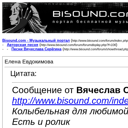
Bisound.com - Музыкальный портал
(
http://www.bisound.com/forum/index.php
-
Авторская песня
(
)
http://www.bisound.com/forum/forumdisplay.php?f=106
- -
Песни Вячеслава Серёгина
(
http://www.bisound.com/forum/showthread.ph
Елена Евдокимова
Цитата:
Сообщение от
Вячеслав 
http://www.bisound.com/ind
Колыбельная для любимой
Есть и ролик