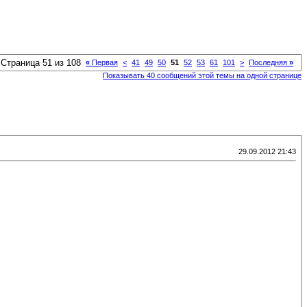
Страница 51 из 108
«
Первая
<
41
49
50
51
52
53
61
101
>
Последняя
»
Показывать 40 сообщений этой темы на одной странице
29.09.2012 21:43