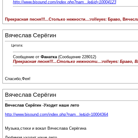
http://www.bisound.com/index.php?nam...le&id=10004123
Прекрасная песня!!!...Столько нежности...:rolleyes: Браво, Вячесла
Вячеслав Серёгин
Цитата:
Сообщение от
Фанатка
(Сообщение 228012)
Прекрасная песня!!!...Столько нежности...:rolleyes: Браво, В
Спасибо,Фея!
Вячеслав Серёгин
Вячеслав Серёгин -Уходит наше лето
http://www.bisound.com/index.php?nam...le&id=10004364
Музыка,стихи и вокал Вячеслава Серёгина
Любимая,уходит наше лето