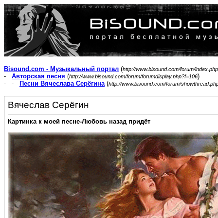
Bisound.com - Музыкальный портал
(
http://www.bisound.com/forum/index.php
-
Авторская песня
(
)
http://www.bisound.com/forum/forumdisplay.php?f=106
- -
Песни Вячеслава Серёгина
(
http://www.bisound.com/forum/showthread.ph
Вячеслав Серёгин
Картинка к моей песне-Любовь назад придёт