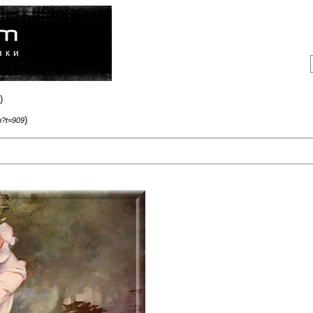
)
)
p?t=909