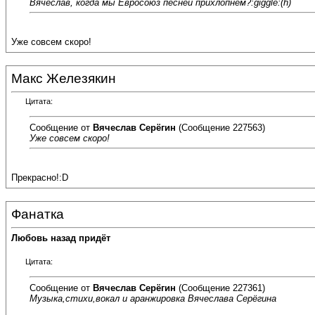
Вячеслав, когда мы Евросоюз песней прихлопнем?:giggle:(h)
Уже совсем скоро!
Макс Железякин
Цитата:
Сообщение от
Вячеслав Серёгин
(Сообщение 227563)
Уже совсем скоро!
Прекрасно!:D
Фанатка
Любовь назад придёт
Цитата:
Сообщение от
Вячеслав Серёгин
(Сообщение 227361)
Музыка,стихи,вокал и аранжировка Вячеслава Серёгина