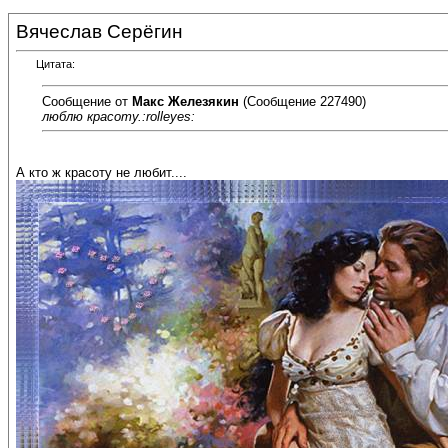
Вячеслав Серёгин
Цитата:
Сообщение от
Макс Железякин
(Сообщение 227490)
люблю красоту.:rolleyes:
А кто ж красоту не любит....