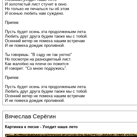
И золотистый лист стучит в окно.
Но только не печалься ты об этом
И осенью любить нам суждено.
Припев:
Пусть будет осень эта продолженьем лета.
Любить друг друга будем также мы с тобой.
Осенний ветер не помеха нашим встречам
И не помеха дождик проливной.
Ты говоришь: "В саду не так уютно"
Но посмотри на разноцветный лист.
Как жалобно на плечи он ложится
И говорит: "Со мною подружись".
Припев:
Пусть будет осень эта продолженьем лета.
Любить друг друга будем также мы с тобой.
Осенний ветер не помеха нашим встречам
И не помеха дождик проливной.
Вячеслав Серёгин
Картинка к песне - Уходит наше лето