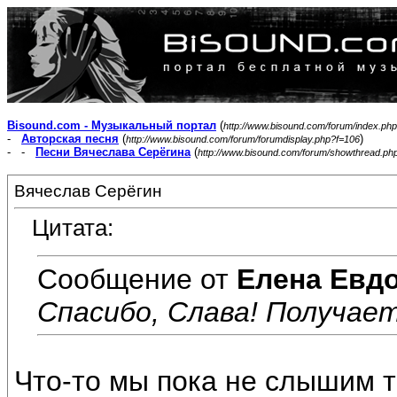
Bisound.com - Музыкальный портал
(
http://www.bisound.com/forum/index.php
-
Авторская песня
(
)
http://www.bisound.com/forum/forumdisplay.php?f=106
- -
Песни Вячеслава Серёгина
(
http://www.bisound.com/forum/showthread.ph
Вячеслав Серёгин
Цитата:
Сообщение от
Елена Евд
Спасибо, Слава! Получаетс
Что-то мы пока не слышим тв