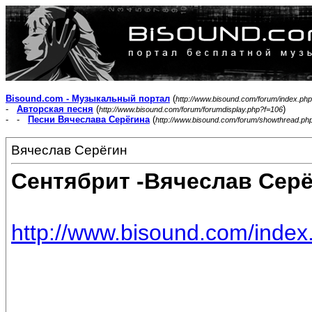
Bisound.com - Музыкальный портал
(
http://www.bisound.com/forum/index.php
-
Авторская песня
(
)
http://www.bisound.com/forum/forumdisplay.php?f=106
- -
Песни Вячеслава Серёгина
(
http://www.bisound.com/forum/showthread.ph
Вячеслав Серёгин
Сентябрит -Вячеслав Серё
http://www.bisound.com/inde