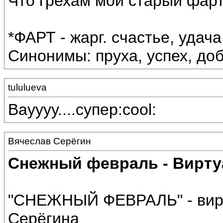
Что грехам мой старый фарт
*ФАРТ - жарг. счастье, удача
Синонимы: пруха, успех, до
tululueva
Вауууу....супер:cool:
Вячеслав Серёгин
Снежный февраль - Вирту
"СНЕЖНЫЙ ФЕВРАЛЬ" - вирт
Серёгина