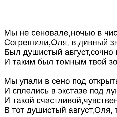
Мы не сеновале,ночью в чи
Согрешили,Оля, в дивный з
Был душистый август,сочно 
И таким был томным твой зо
Мы упали в сено под откры
И сплелись в экстазе под лу
И такой счастливой,чувстве
В тот душистый август,Оля, 