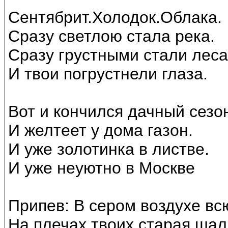
Сентябрит.Холодок.Облака.
Сразу светлою стала река.
Сразу грустными стали леса
И твои погрустнели глаза.
Вот и кончился дачный сезо
И желтеет у дома газон.
И уже золотинка в листве.
И уже неуютно в Москве
Припев: В сером воздухе вс
На плечах твоих старая шал