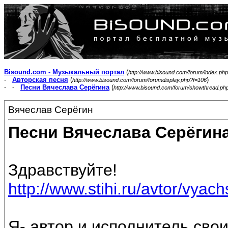
Bisound.com - Музыкальный портал
(
http://www.bisound.com/forum/index.php
-
Авторская песня
(
)
http://www.bisound.com/forum/forumdisplay.php?f=106
- -
Песни Вячеслава Серёгина
(
http://www.bisound.com/forum/showthread.ph
Вячеслав Серёгин
Песни Вячеслава Серёгин
Здравствуйте!
http://www.stihi.ru/avtor/vyac
Я- автор и исполнитель свои