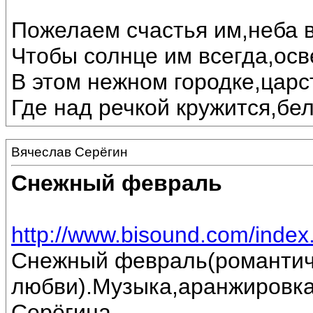
Пожелаем счастья им,неба в
Чтобы солнце им всегда,осв
В этом нежном городке,царс
Где над речкой кружится,бе
Вячеслав Серёгин
Снежный февраль
http://www.bisound.com/inde
Снежный февраль(романтич
любви).Музыка,аранжировка
Серёгина.