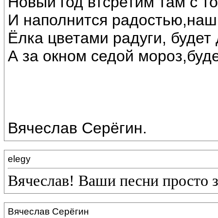
Новый год втсретим там с т
И наполнится радостью,наш
Ёлка цветами радуги, будет 
А за окном седой мороз,буде
Вячеслав Серёгин.
elegy
Вячеслав! Ваши песни просто 
Вячеслав Серёгин