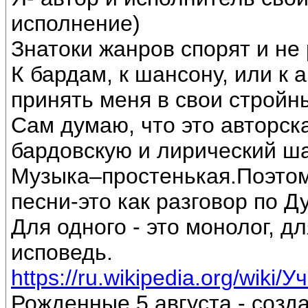
исполнение)
Знатоки жанров спорят и не 
К бардам, к шансону, или к 
принять меня в свои стройн
Сам думаю, что это авторск
бардовскую и лирический ш
Музыка–простенькая.Поэтом
песни-это как разговор по Д
Для одного - это монолог, дл
исповедь.
https://ru.wikipedia.org/wiki/
Рожденные 5 августа - созд