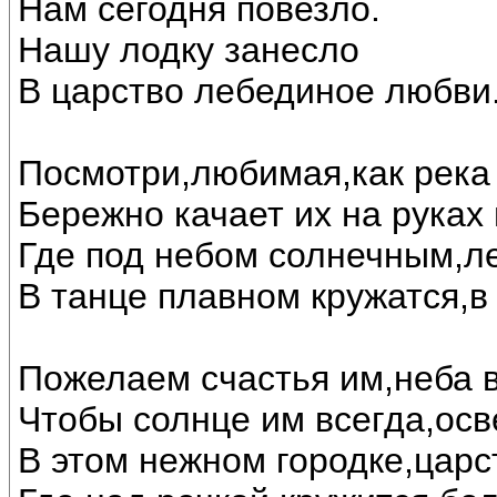
Нам сегодня повезло.
Нашу лодку занесло
В царство лебединое любви..
Посмотри,любимая,как река 
Бережно качает их на руках
Где под небом солнечным,л
В танце плавном кружатся,в
Пожелаем счастья им,неба в
Чтобы солнце им всегда,осв
В этом нежном городке,царс