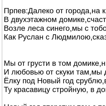
Прпев:Далеко от города,на 
В двухэтажном домике,счас
Возле леса синего,мы с тоб
Как Руслан с Людмилою,ска
Мы от грусти в том домике,н
И любовью от скуки там,мы 
Ёлку под Новый год срублю,
Ту красавицу стройную, в до