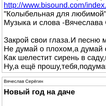
http://www.bisound.com/inde
"Колыбельная для любимой
Музыка и слова -Вячеслава 
Закрой свои глаза.И песню 
Не думай о плохом,а думай 
Как шелестит сирень в саду,
Ну,а ещё прошу,тебя,подумай
Вячеслав Серёгин
Новый год на даче