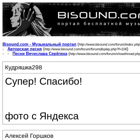
Bisound.com - Музыкальный портал
(
http://www.bisound.com/forum/index.php
-
Авторская песня
(
)
http://www.bisound.com/forum/forumdisplay.php?f=106
- -
Песни Вячеслава Серёгина
(
http://www.bisound.com/forum/showthread.ph
Кудряшка298
Супер! Спасибо!
фото с Яндекса
Алексей Горшков