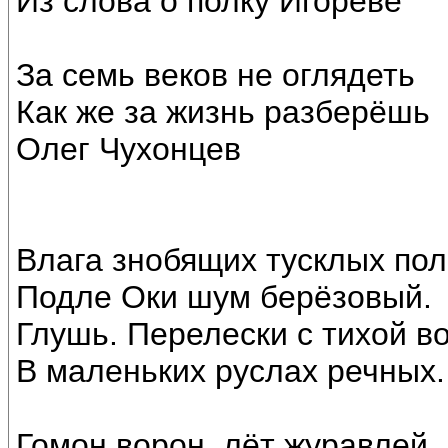
Из слова о полку Игореве
За семь веков не оглядеть
Как же за жизнь разберёшь
Олег Чухонцев
Влага знобящих тусклых пол
Подле Оки шум берёзовый.
Глушь. Перелески с тихой в
В маленьких руслах речных.
Гомон ворон, лёт журавлей