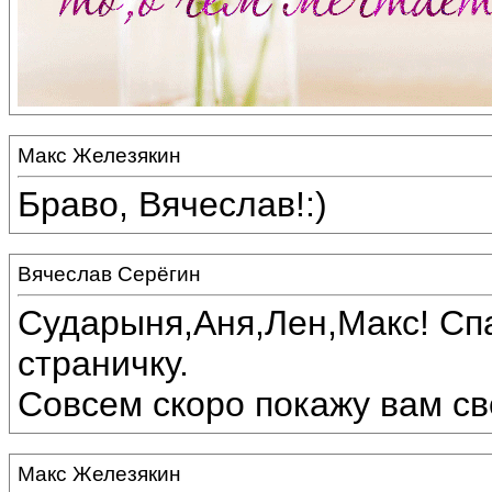
Макс Железякин
Браво, Вячеслав!:)
Вячеслав Серёгин
Сударыня,Аня,Лен,Макс! Спа
страничку.
Совсем скоро покажу вам сво
Макс Железякин