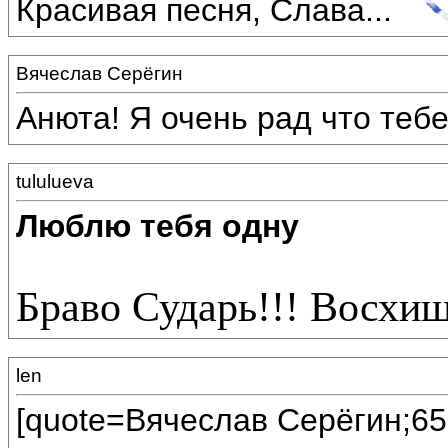
Красивая песня, Слава...
Вячеслав Серёгин
Анюта! Я очень рад что теб
tululueva
Люблю тебя одну
Браво Сударь!!! Восхи
len
[quote=Вячеслав Серёгин;65