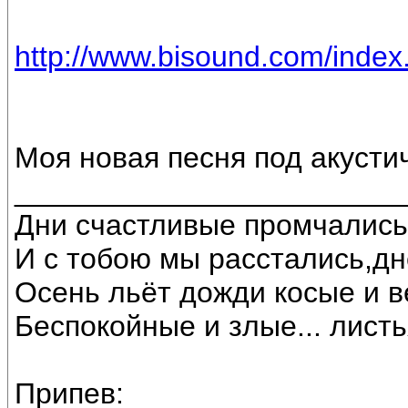
http://www.bisound.com/inde
Моя новая песня под акустич
________________________
Дни счастливые промчались
И с тобою мы расстались,д
Осень льёт дожди косые и в
Беспокойные и злые... листь
Припев: