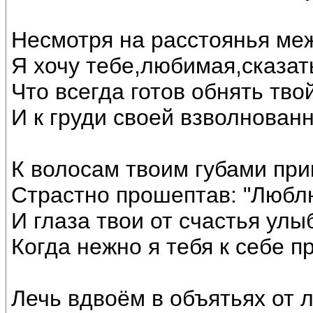
Несмотря на расстоянья ме
Я хочу тебе,любимая,сказат
Что всегда готов обнять тво
И к груди своей взволнован
К волосам твоим губами при
Страстно прошептав: "Люблю
И глаза твои от счастья улы
Когда нежно я тебя к себе п
Лечь вдвоём в объятьях от 