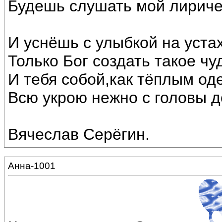
Будешь слушать мой лириче
И уснёшь с улыбкой на устах
Только Бог создать такое чу
И тебя собой,как тёплым од
Всю укрою нежно с головы до
Вячеслав Серёгин.
Анна-1001