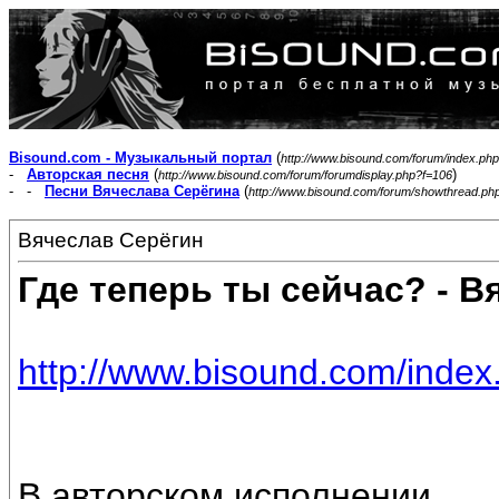
Bisound.com - Музыкальный портал
(
http://www.bisound.com/forum/index.php
-
Авторская песня
(
)
http://www.bisound.com/forum/forumdisplay.php?f=106
- -
Песни Вячеслава Серёгина
(
http://www.bisound.com/forum/showthread.ph
Вячеслав Серёгин
Где теперь ты сейчас? - В
http://www.bisound.com/inde
В авторском исполнении.