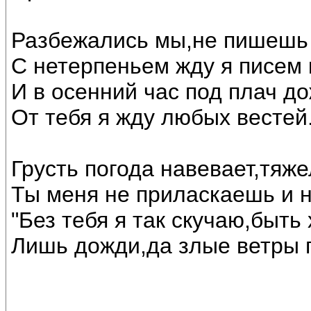
Разбежались мы,не пишешь 
С нетерпеньем жду я писем
И в осенний час под плач до
От тебя я жду любых вестей
Грусть погода навевает,тяж
Ты меня не приласкаешь и 
"Без тебя я так скучаю,быть 
Лишь дожди,да злые ветры г