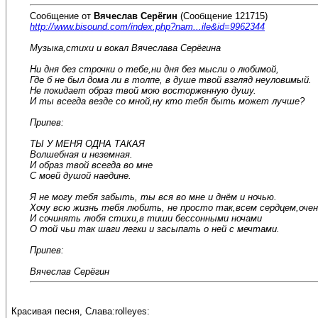
Сообщение от
Вячеслав Серёгин
(Сообщение 121715)
http://www.bisound.com/index.php?nam...ile&id=9962344
Музыка,стихи и вокал Вячеслава Серёгина
Ни дня без строчки о тебе,ни дня без мысли о любимой,
Где б не был дома ли в толпе, в душе твой взгляд неуловимый.
Не покидает образ твой мою восторженную душу.
И ты всегда везде со мной,ну кто тебя быть может лучше?
Припев:
ТЫ У МЕНЯ ОДНА ТАКАЯ
Волшебная и неземная.
И образ твой всегда во мне
С моей душой наедине.
Я не могу тебя забыть, ты вся во мне и днём и ночью.
Хочу всю жизнь тебя любить, не просто так,всем сердцем,очен
И сочинять любя стихи,в тиши бессонными ночами
О той чьи так шаги легки и засыпать о ней с мечтами.
Припев:
Вячеслав Серёгин
Красивая песня, Слава:rolleyes: