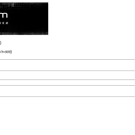
)
)
p?t=909