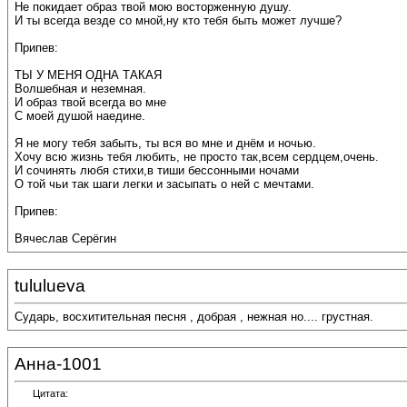
Не покидает образ твой мою восторженную душу.
И ты всегда везде со мной,ну кто тебя быть может лучше?
Припев:
ТЫ У МЕНЯ ОДНА ТАКАЯ
Волшебная и неземная.
И образ твой всегда во мне
С моей душой наедине.
Я не могу тебя забыть, ты вся во мне и днём и ночью.
Хочу всю жизнь тебя любить, не просто так,всем сердцем,очень.
И сочинять любя стихи,в тиши бессонными ночами
О той чьи так шаги легки и засыпать о ней с мечтами.
Припев:
Вячеслав Серёгин
tululueva
Сударь, восхитительная песня , добрая , нежная
но.... грустная.
Анна-1001
Цитата: