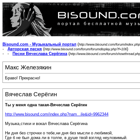
Bisound.com - Музыкальный портал
(
http://www.bisound.com/forum/index.php
-
Авторская песня
(
)
http://www.bisound.com/forum/forumdisplay.php?f=106
- -
Песни Вячеслава Серёгина
(
http://www.bisound.com/forum/showthread.ph
Макс Железякин
Браво! Прекрасно!
Вячеслав Серёгин
Ты у меня одна такая-Вячеслав Серёгин
http://www.bisound.com/index.php?nam...ile&id=9962344
Музыка,стихи и вокал Вячеслава Серёгина
Ни дня без строчки о тебе,ни дня без мысли о любимой,
Где б не был дома ли в толпе, в душе твой взгляд неуловимый.