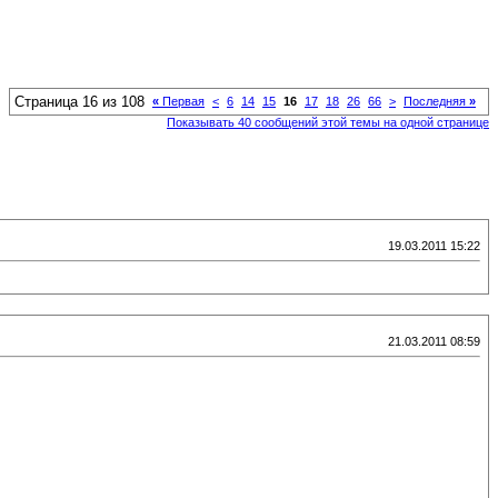
Страница 16 из 108
«
Первая
<
6
14
15
16
17
18
26
66
>
Последняя
»
Показывать 40 сообщений этой темы на одной странице
19.03.2011 15:22
21.03.2011 08:59