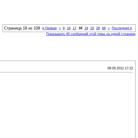
Страница 18 из 108
«
Первая
<
8
16
17
18
19
20
28
68
>
Последняя
»
Показывать 40 сообщений этой темы на одной странице
08.05.2011 17:22