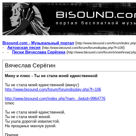
Bisound.com - Музыкальный портал
(
http://www.bisound.com/forum/index.php
-
Авторская песня
(
)
http://www.bisound.com/forum/forumdisplay.php?f=106
- -
Песни Вячеслава Серёгина
(
http://www.bisound.com/forum/showthread.ph
Вячеслав Серёгин
Мину и плюс - Ты не стала моей единственной
Ты не стала моей единственной (минус)
http://www.bisound.com/forum/forumdisplay.php?f=106
http://www.bisound.com/index.php?nam...ile&id=9964776
плюс
Ты не стала моей единственной,
Ты не стала моей женой.
Ты ушла дорогой извилистой,
На прощанье махнув рукой.
Припев: