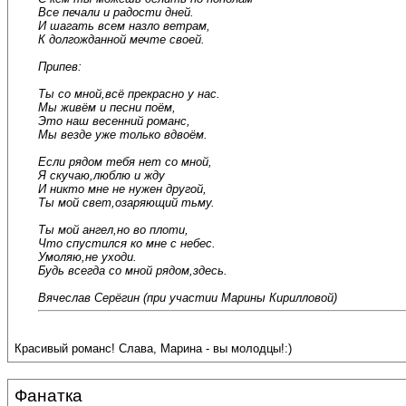
Все печали и радости дней.
И шагать всем назло ветрам,
К долгожданной мечте своей.
Припев:
Ты со мной,всё прекрасно у нас.
Мы живём и песни поём,
Это наш весенний романс,
Мы везде уже только вдвоём.
Если рядом тебя нет со мной,
Я скучаю,люблю и жду
И никто мне не нужен другой,
Ты мой свет,озаряющий тьму.
Ты мой ангел,но во плоти,
Что спустился ко мне с небес.
Умоляю,не уходи.
Будь всегда со мной рядом,здесь.
Вячеслав Серёгин (при участии Марины Кирилловой)
Красивый романс! Слава, Марина - вы молодцы!:)
Фанатка