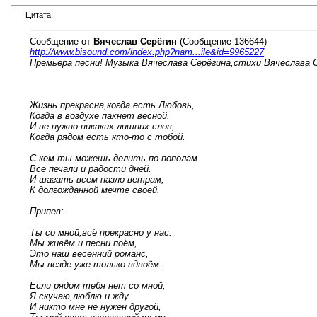
Цитата:
Сообщение от
Вячеслав Серёгин
(Сообщение 136644)
http://www.bisound.com/index.php?nam...ile&id=9965227
Премьера песни! Музыка Вячеслава Серёгина,стихи Вячеслава С
Жизнь прекрасна,когда есть Любовь,
Когда в воздухе пахнет весной.
И не нужно никаких лишних слов,
Когда рядом есть кто-то с тобой.
С кем ты можешь делить по пополам
Все печали и радости дней.
И шагать всем назло ветрам,
К долгожданной мечте своей.
Припев:
Ты со мной,всё прекрасно у нас.
Мы живём и песни поём,
Это наш весенний романс,
Мы везде уже только вдвоём.
Если рядом тебя нет со мной,
Я скучаю,люблю и жду
И никто мне не нужен другой,