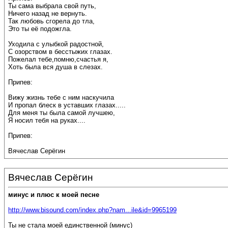
Ты сама выбрала свой путь,
Ничего назад не вернуть.
Так любовь сгорела до тла,
Это ты её подожгла.
Уходила с улыбкой радостной,
С озорством в бесстыжих глазах.
Пожелал тебе,помню,счастья я,
Хоть была вся душа в слезах.
Припев:
Вижу жизнь тебе с ним наскучила
И пропал блеск в уставших глазах.....
Для меня ты была самой лучшею,
Я носил тебя на руках....
Припев:
Вячеслав Серёгин
Вячеслав Серёгин
минус и плюс к моей песне
http://www.bisound.com/index.php?nam...ile&id=9965199
Ты не стала моей единственной (минус)