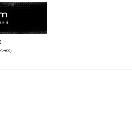
)
)
p?t=909