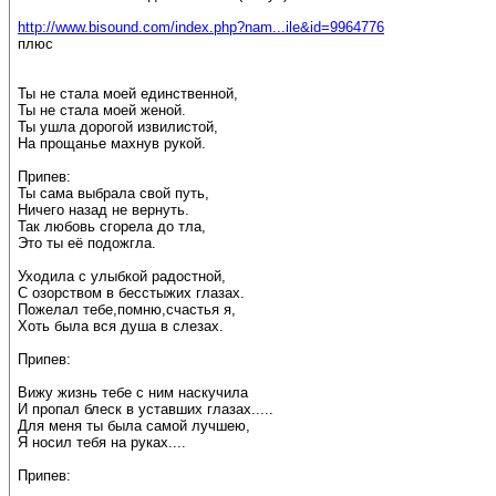
http://www.bisound.com/index.php?nam...ile&id=9964776
плюс
Ты не стала моей единственной,
Ты не стала моей женой.
Ты ушла дорогой извилистой,
На прощанье махнув рукой.
Припев:
Ты сама выбрала свой путь,
Ничего назад не вернуть.
Так любовь сгорела до тла,
Это ты её подожгла.
Уходила с улыбкой радостной,
С озорством в бесстыжих глазах.
Пожелал тебе,помню,счастья я,
Хоть была вся душа в слезах.
Припев:
Вижу жизнь тебе с ним наскучила
И пропал блеск в уставших глазах.....
Для меня ты была самой лучшею,
Я носил тебя на руках....
Припев: