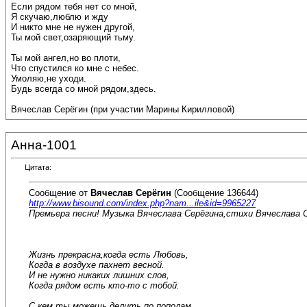
Если рядом тебя нет со мной,
Я скучаю,люблю и жду
И никто мне не нужен другой,
Ты мой свет,озаряющий тьму.
Ты мой ангел,но во плоти,
Что спустился ко мне с небес.
Умоляю,не уходи.
Будь всегда со мной рядом,здесь.
Вячеслав Серёгин (при участии Марины Кирилловой)
Анна-1001
Цитата:
Сообщение от
Вячеслав Серёгин
(Сообщение 136644)
http://www.bisound.com/index.php?nam...ile&id=9965227
Премьера песни! Музыка Вячеслава Серёгина,стихи Вячеслава С
Жизнь прекрасна,когда есть Любовь,
Когда в воздухе пахнет весной.
И не нужно никаких лишних слов,
Когда рядом есть кто-то с тобой.
С кем ты можешь делить по пополам