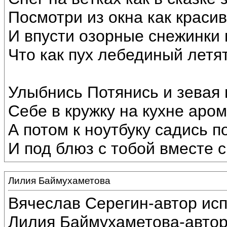
Посмотри из окна как краси
И впусти озорные снежинки 
Что как пух лебединый летят
Улыбнись Потянись и зевая
Себе в кружку на кухне аром
А потом к ноутбуку садись п
И под блюз с тобой вместе с
Лилия Баймухаметова
Вячеслав Серегин-автор ис
Лилия Баймухаметова-автор