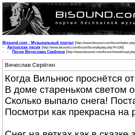
Bisound.com - Музыкальный портал
(
http://www.bisound.com/forum/index.php
-
Авторская песня
(
)
http://www.bisound.com/forum/forumdisplay.php?f=106
- -
Песни Вячеслава Серёгина
(
http://www.bisound.com/forum/showthread.ph
Вячеслав Серёгин
Когда Вильнюс проснётся от
В доме стареньком светом о
Сколько выпало снега! Пост
Посмотри как прекрасна на 
Снег на ветках как в сказке