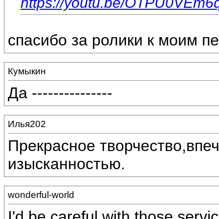
https://youtu.be/OTPU0VEm6
спасибо за ролики к моим п
Кумыкин
Да ---------------
Илья202
Прекрасное творчество,впеч
изысканностью.
wonderful-world
I'd be careful with those serv