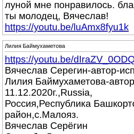
луной мне понравилось. бла
ты молодец, Вячеслав!
https://youtu.be/luAmx8fyu1k
Лилия Баймухаметова
https://youtu.be/dIraZV_0OD
Вячеслав Серегин-автор-ис
Лилия Баймухаметова-автор
11.12.2020г.,Russia,
Россия,Республика Башкорт
район,с.Малояз.
Вячеслав Серёгин