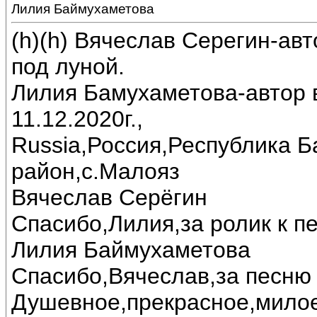
Лилия Баймухаметова
(h)(h) Вячеслав Серегин-ав
под луной.
Лилия Бамухаметова-автор в
11.12.2020г.,
Russia,Россия,Республика 
район,с.Малояз
Вячеслав Серёгин
Спасибо,Лилия,за ролик к пе
Лилия Баймухаметова
Спасибо,Вячеслав,за песню 
Душевное,прекрасное,милое