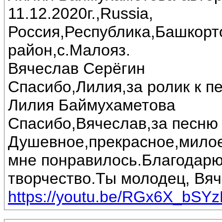
11.12.2020г.,Russia,
Россия,Республика,Башкорт
район,с.Малояз.
Вячеслав Серёгин
Спасибо,Лилия,за ролик к пе
Лилия Баймухаметова
Спасибо,Вячеслав,за песню 
Душевное,прекрасное,милое
мне понравилось.Благодарю
творчество.Ты молодец, Вяч
https://youtu.be/RGx6X_bSY