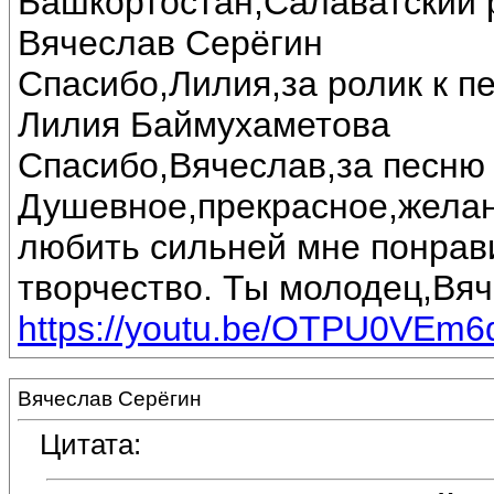
Башкортостан,Салаватский 
Вячеслав Серёгин
Спасибо,Лилия,за ролик к п
Лилия Баймухаметова
Спасибо,Вячеслав,за песню 
Душевное,прекрасное,желан
любить сильней мне понрав
творчество. Ты молодец,Вяч
https://youtu.be/OTPU0VEm6
Вячеслав Серёгин
Цитата: