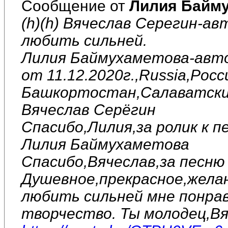
Сообщение от
Лилия Байм
(h)(h) Вячеслав Серегин-ав
любить сильней.
Лилия Баймухаметова-авто
от 11.12.2020г.,Russia,Рос
Башкортостан,Салаватский
Вячеслав Серёгин
Спасибо,Лилия,за ролик к п
Лилия Баймухаметова
Спасибо,Вячеслав,за песню 
Душевное,прекрасное,желан
любить сильней мне понрав
творчество. Ты молодец,Вя