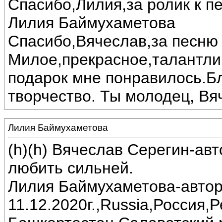
Спасибо,Лилия,за ролик к пе
Лилия Баймухаметова
Спасибо,Вячеслав,за песню 
Милое,прекрасное,талантли
подарок мне понравилось.Б
творчество. Ты молодец, Вя
Лилия Баймухаметова
(h)(h) Вячеслав Серегин-ав
любить сильней.
Лилия Баймухаметова-автор
11.12.2020г.,Russia,Россия,