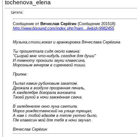
tochenova_elena
Цитата:
Сообщение от
Вячеслав Серёгин
(Сообщение 201518)
http://www.bisound.com/index.php?nam...ile&id=9982455
Музыка,стихи,вокал и аранжировка Вячеслава Серёгина
Ты прошептала сидя около камина:
"Сыграй мне что-нибудь сегодня для души"
И темноту пронзили звуки клавесина,
Морозным вечером в сиреневой тиши.
Припев:
Пылал камин рубиновым закатом.
Дрожала в воздухе прозрачная печаль,
А канделябре догорала виновата
Твоей рукой в ночи зажжённая свеча.
В заледенелое окно луна светила.
Мороз рождественский на улице трещал,
А нам с тобой вдвоём в тепле уютно было,
Где клавесин мой для тебя в ночи звучал.
Вячеслав Серёгин