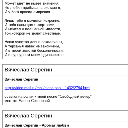
Может цвет не имеет значения,
Но любил прибывая в экстазе я,
И у бога просил смирения.
Лишь тебе я молился искренне,
И тебя насыщал я жертвами,
И мечтал о волшебной милости,
Той,которой не знают смертные.
Наши чувства давно покалечены,
А терзанья навек не закончены,
И в твоей золотой бесконечности,
И в пурпурном моем одиночестве.
Вячеслав Серёгин
Вячеслав Серёгин
http://video.mail.ru/mail/elena.papi...1432/2794.html
ссылка на ролик к моей песне "Свободный вечер"
монтаж Елены Соколовой
Вячеслав Серёгин
Вячеслав Серёгин - Аромат любви