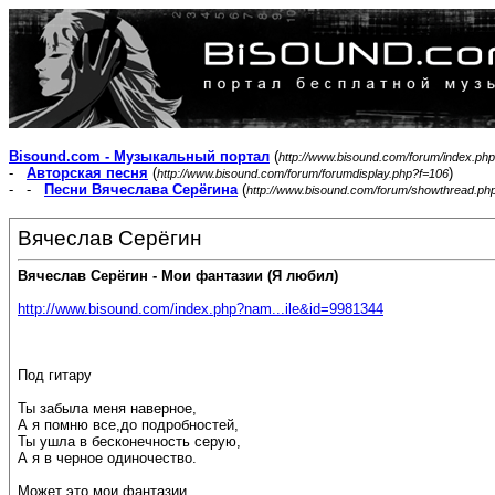
Bisound.com - Музыкальный портал
(
http://www.bisound.com/forum/index.php
-
Авторская песня
(
)
http://www.bisound.com/forum/forumdisplay.php?f=106
- -
Песни Вячеслава Серёгина
(
http://www.bisound.com/forum/showthread.ph
Вячеслав Серёгин
Вячеслав Серёгин - Мои фантазии (Я любил)
http://www.bisound.com/index.php?nam...ile&id=9981344
Под гитару
Ты забыла меня наверное,
А я помню все,до подробностей,
Ты ушла в бесконечность серую,
А я в черное одиночество.
Может это мои фантазии,