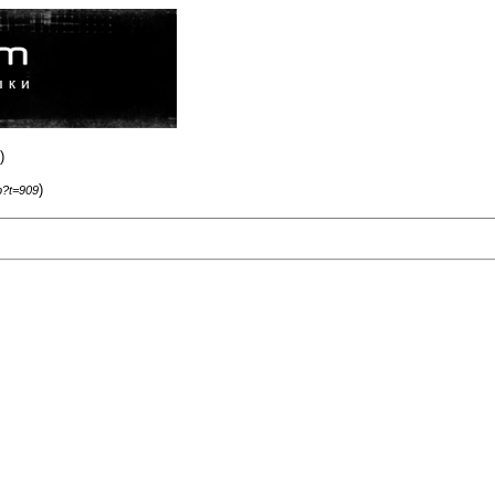
)
)
p?t=909