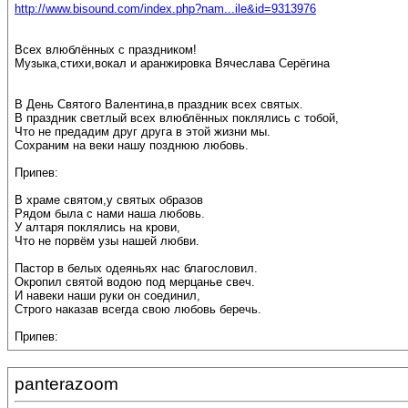
http://www.bisound.com/index.php?nam...ile&id=9313976
Всех влюблённых с праздником!
Музыка,стихи,вокал и аранжировка Вячеслава Серёгина
В День Святого Валентина,в праздник всех святых.
В праздник светлый всех влюблённых поклялись с тобой,
Что не предадим друг друга в этой жизни мы.
Сохраним на веки нашу позднюю любовь.
Припев:
В храме святом,у святых образов
Рядом была с нами наша любовь.
У алтаря поклялись на крови,
Что не порвём узы нашей любви.
Пастор в белых одеяньях нас благословил.
Окропил святой водою под мерцанье свеч.
И навеки наши руки он соединил,
Строго наказав всегда свою любовь беречь.
Припев:
panterazoom