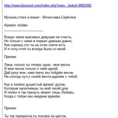
http://www.bisound.com/index.php?nam...ile&id=9982092
Музыка,стихи и вокал - Вячеслава Серёгина
Аромат любви
_____________________
Вокруг меня красивых девушек не счесть,
Но только с ними я порвал давным давно,
Как хорошо,что ты на этом свете есть
И я хочу,чтоб ты всегда была со мной.
Припев:
Лишь только ты теперь одна - моя весна
И мои песни только о тебе одной.
Дай руку мне, навстречу мы пойдём весне,
На солнца луч,к своей мечте,вдвоём с тобой.
Как я люблю душистый аромат духов,
Которым заполняешь ты мой тихий дом
И понял я так пахнуть может лишь Любовь,
Когда с тобою мы наедине вдвоём.
Припев:
Ты так прекрасна,ты похожа на цветок,