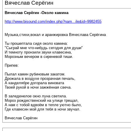
Вячеслав Серёгин
Вячеслав Серёгин -Около камина
http://www.bisound.com/index.php?nam...ile&id=9982455
Музыка,стихи,вокал и аранжировка Вячеслава Серёгина
Ты прошептала сидя около камина:
"Сыграй мне что-нибудь сегодня для души"
И темноту пронзили звуки клавесина,
Морозным вечером в сиреневой тиши.
Припев:
Пылал камин рубиновым закатом.
Дрожала в воздухе прозрачная печаль,
А канделябре догорала виновата
Твоей рукой в ночи зажжённая свеча.
В заледенелое окно луна светила.
Мороз рождественский на улице трещал,
А нам с тобой вдвоём в тепле уютно было,
Где клавесин мой для тебя в ночи звучал.
Вячеслав Серёгин