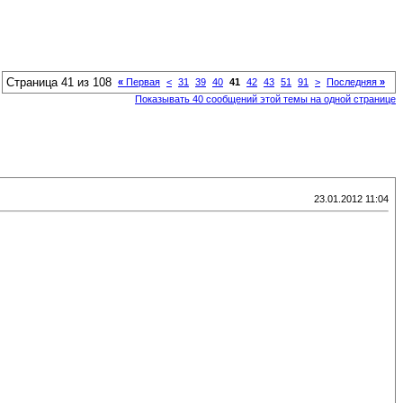
Страница 41 из 108
«
Первая
<
31
39
40
41
42
43
51
91
>
Последняя
»
Показывать 40 сообщений этой темы на одной странице
23.01.2012 11:04