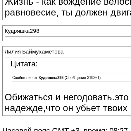
Жизнь - как вождение велос
равновесие, ты должен двиг
Кудряшка298
Лилия Баймухаметова
Цитата:
Сообщение от
Кудряшка298
(Сообщение 319361)
Обижаться и негодовать.это 
надежде,что он убьет твоих 
Часовой пояс GMT +3, время:
08:27
.