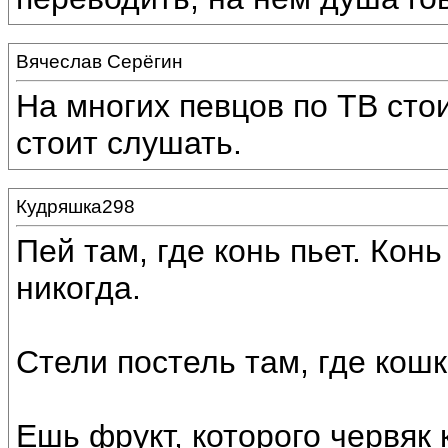
Вячеслав Серёгин
На многих певцов по ТВ сто
стоит слушать.
Кудряшка298
Пей там, где конь пьет. Кон
никогда.
Стели постель там, где кош
Ешь фрукт, которого червяк 