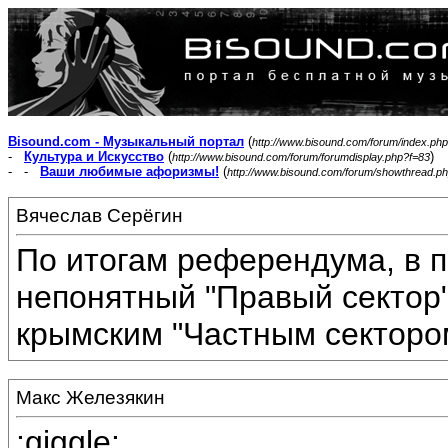
Bisound.com - Музыкальный портал
(
http://www.bisound.com/forum/index.php
-
Культура и Искусство
(
)
http://www.bisound.com/forum/forumdisplay.php?f=83
- -
Ваши любимые афоризмы!
(
http://www.bisound.com/forum/showthread.p
Вячеслав Серёгин
По итогам референдума, в п
непонятный "Правый сектор
крымским "Частным сектором
Макс Железякин
:giggle: