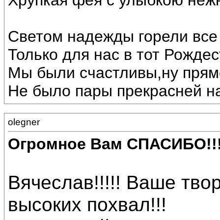
Хрупкая фея с улыбкою неж
Светом надежды горели все 
Только для нас в тот Рождес
Мы были счастливы,ну прямо
Не было пары прекрасней на
olegner
Огромное Вам СПАСИБО!!
Вячеслав!!!!! Ваше тв
высоких похвал!!!