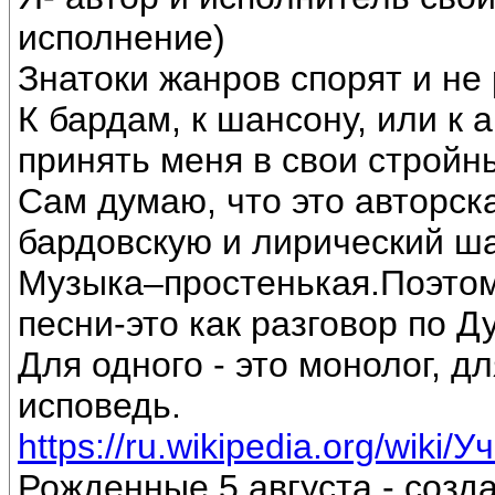
исполнение)
Знатоки жанров спорят и не 
К бардам, к шансону, или к 
принять меня в свои стройн
Сам думаю, что это авторск
бардовскую и лирический ш
Музыка–простенькая.Поэтом
песни-это как разговор по Д
Для одного - это монолог, дл
исповедь.
https://ru.wikipedia.org/wiki/
Рожденные 5 августа - созд