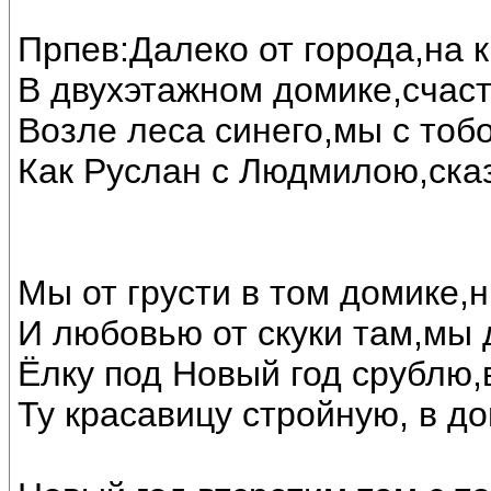
Прпев:Далеко от города,на 
В двухэтажном домике,счас
Возле леса синего,мы с тоб
Как Руслан с Людмилою,ска
Мы от грусти в том домике,н
И любовью от скуки там,мы 
Ёлку под Новый год срублю,
Ту красавицу стройную, в до