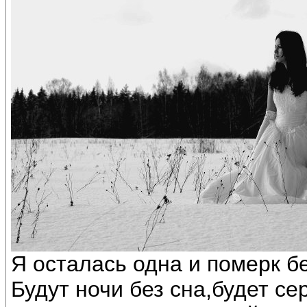
Я осталась одна и померк бе
Будут ночи без сна,будет се