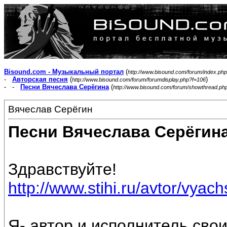
Bisound.com - Музыкальный портал
(
http://www.bisound.com/forum/index.php
-
Авторская песня
(
)
http://www.bisound.com/forum/forumdisplay.php?f=106
- -
Песни Вячеслава Серёгина
(
http://www.bisound.com/forum/showthread.ph
Вячеслав Серёгин
Песни Вячеслава Серёгин
Здравствуйте!
http://www.stihi.ru/avtor/vyac
Я- автор и исполнитель свои