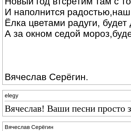
Новый год втсретим там с т
И наполнится радостью,наш
Ёлка цветами радуги, будет 
А за окном седой мороз,буде
Вячеслав Серёгин.
elegy
Вячеслав! Ваши песни просто 
Вячеслав Серёгин