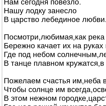
Нам сегодня повезло.
Нашу лодку занесло
В царство лебединое любви..
Посмотри,любимая,как река 
Бережно качает их на руках
Где под небом солнечным,л
В танце плавном кружатся,в
Пожелаем счастья им,неба в
Чтобы солнце им всегда,осв
В этом нежном городке,царс