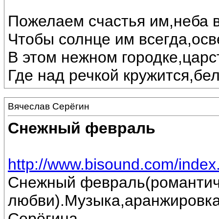
Пожелаем счастья им,неба в
Чтобы солнце им всегда,осв
В этом нежном городке,царс
Где над речкой кружится,бе
Вячеслав Серёгин
Снежный февраль
http://www.bisound.com/inde
Снежный февраль(романтич
любви).Музыка,аранжировка
Серёгина.