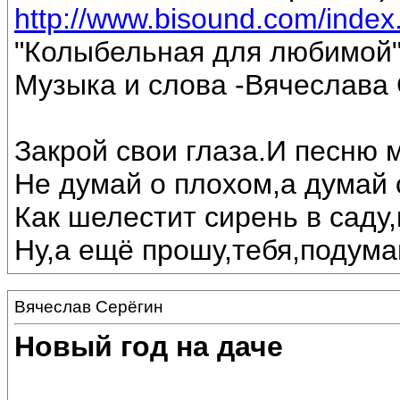
http://www.bisound.com/inde
"Колыбельная для любимой
Музыка и слова -Вячеслава 
Закрой свои глаза.И песню 
Не думай о плохом,а думай 
Как шелестит сирень в саду,
Ну,а ещё прошу,тебя,подумай
Вячеслав Серёгин
Новый год на даче