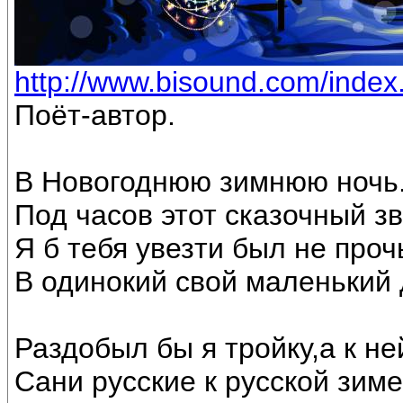
http://www.bisound.com/inde
Поёт-автор.
В Новогоднюю зимнюю ночь
Под часов этот сказочный з
Я б тебя увезти был не проч
В одинокий свой маленький 
Раздобыл бы я тройку,а к не
Сани русские к русской зиме