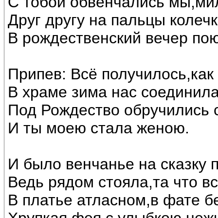
С тобой обвенчались мы,ми
Друг другу на пальцы колечк
В рождественский вечер по
Припев: Всё получилось,как
В храме зима нас соединила
Под Рождество обручились 
И ты моею стала женою.
И было венчанье на сказку 
Ведь рядом стояла,та что в
В платье атласном,в фате б