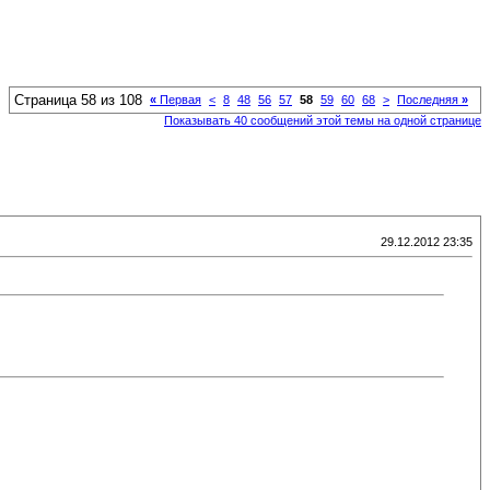
Страница 58 из 108
«
Первая
<
8
48
56
57
58
59
60
68
>
Последняя
»
Показывать 40 сообщений этой темы на одной странице
29.12.2012 23:35