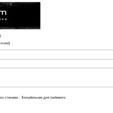
)
)
p?t=909
зать стихами... Колыбельная для любимого: