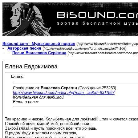
Bisound.com - Музыкальный портал
(
http://www.bisound.com/forum/index.php
-
Авторская песня
(
)
http://www.bisound.com/forum/forumdisplay.php?f=106
- -
Песни Вячеслава Серёгина
(
http://www.bisound.com/forum/showthread.ph
Елена Евдокимова
Цитата:
Сообщение от
Вячеслав Серёгин
(Сообщение 253250)
http://www.bisound.com/index.php?nam...ile&id=9311867
Колыбельная для любимой.
Есть и ролик
Так красиво и нежно..Колыбельная для любимой... так и хочется ска
Спокойной ночи, милый мой, спокойной ночи...
Закрой глаза и пусть приснится все, что хочешь.
Я рядом буду и теплом своим согрею,
И наслаждаясь красотой, дышать не смею...