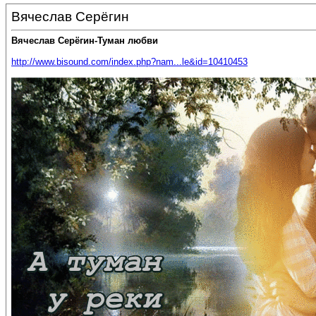
Вячеслав Серёгин
Вячеслав Серёгин-Туман любви
http://www.bisound.com/index.php?nam...le&id=10410453