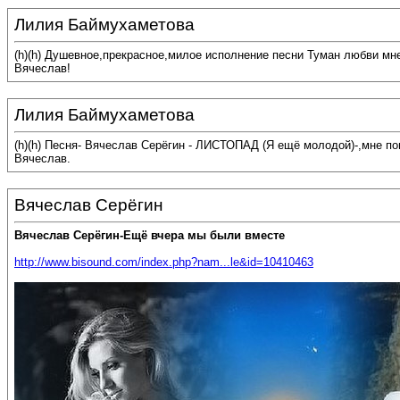
Лилия Баймухаметова
(h)(h) Душевное,прекрасное,милое исполнение песни Туман любви мн
Вячеслав!
Лилия Баймухаметова
(h)(h) Песня- Вячеслав Серёгин - ЛИСТОПАД (Я ещё молодой)-,мне п
Вячеслав.
Вячеслав Серёгин
Вячеслав Серёгин-Ещё вчера мы были вместе
http://www.bisound.com/index.php?nam...le&id=10410463