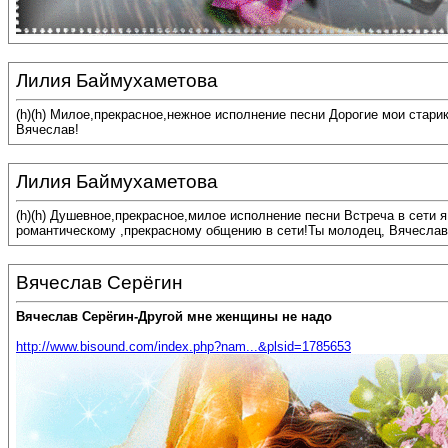
Лилия Баймухаметова
(h)(h) Милое,прекрасное,нежное исполнение песни Дорогие мои стари
Вячеслав!
Лилия Баймухаметова
(h)(h) Душевное,прекрасное,милое исполнение песни Встреча в сети 
романтическому ,прекрасному общению в сети!Ты молодец, Вячеслав
Вячеслав Серёгин
Вячеслав Серёгин-Другой мне женщины не надо
http://www.bisound.com/index.php?nam...&plsid=1785653