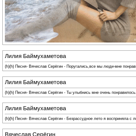
Лилия Баймухаметова
(h)(h) Песня- Вячеслав Серёгин - Поругались,все мы люди-мне понра
Лилия Баймухаметова
(h)(h) Песня- Вячеслав Серёгин - Ты улыбнись мне очень понравилос
Лилия Баймухаметова
(h)(h) Песня- Вячеслав Серёгин - Безрассудное лето я восприняла с
Вячеслав Серёгин