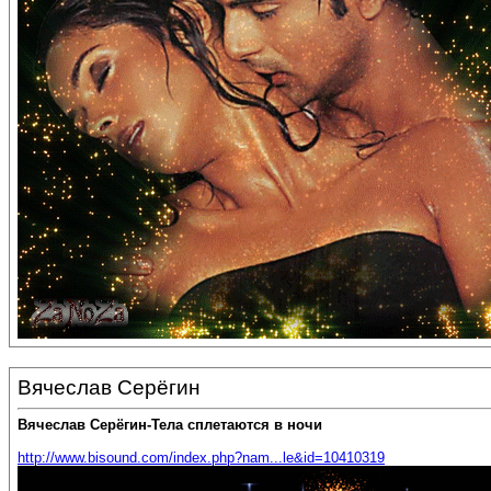
Вячеслав Серёгин
Вячеслав Серёгин-Тела сплетаются в ночи
http://www.bisound.com/index.php?nam...le&id=10410319