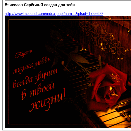
Вячеслав Серёгин-Я создан для тебя
http://www.bisound.com/index.php?nam...&plsid=1785699