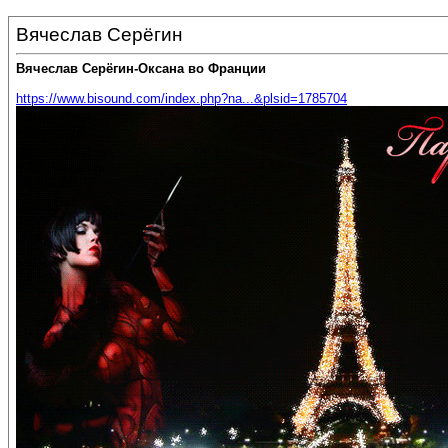
Вячеслав Серёгин
Вячеслав Серёгин-Оксана во Франции
https://www.bisound.com/index.php?na...&plsid=1785704