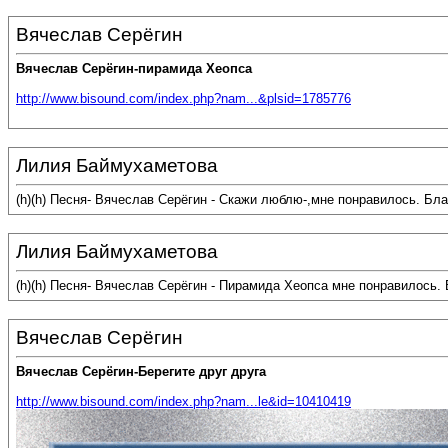
Вячеслав Серёгин
Вячеслав Серёгин-пирамида Хеопса
http://www.bisound.com/index.php?nam...&plsid=1785776
Лилия Баймухаметова
(h)(h) Песня- Вячеслав Серёгин - Скажи люблю-,мне понравилось. Б
Лилия Баймухаметова
(h)(h) Песня- Вячеслав Серёгин - Пирамида Хеопса мне понравилось.
Вячеслав Серёгин
Вячеслав Серёгин-Берегите друг друга
http://www.bisound.com/index.php?nam...le&id=10410419