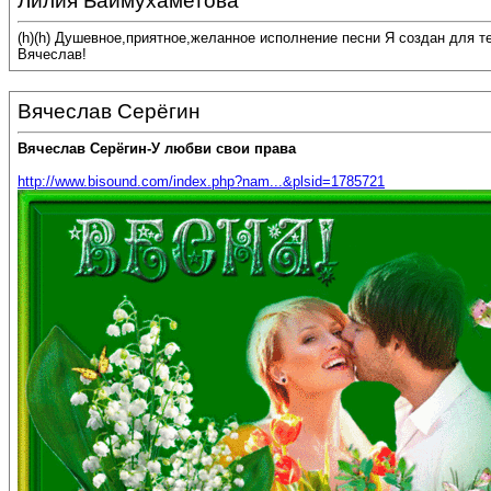
Лилия Баймухаметова
(h)(h) Душевное,приятное,желанное исполнение песни Я создан для т
Вячеслав!
Вячеслав Серёгин
Вячеслав Серёгин-У любви свои права
http://www.bisound.com/index.php?nam...&plsid=1785721