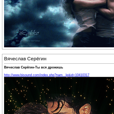
Вячеслав Серёгин
Вячеслав Серёгин-Ты вся дрожишь
http://www.bisound.com/index.php?nam...le&id=10410317