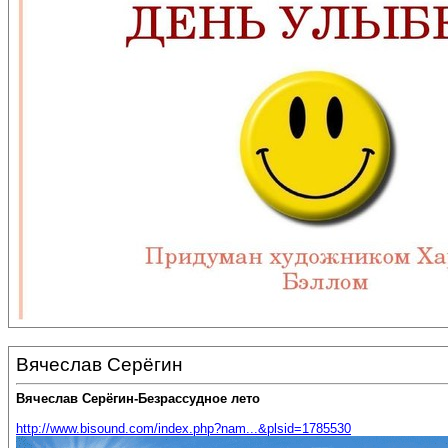
Вячеслав Серёгин
Вячеслав Серёгин-Безрассудное лето
http://www.bisound.com/index.php?nam...&plsid=1785530