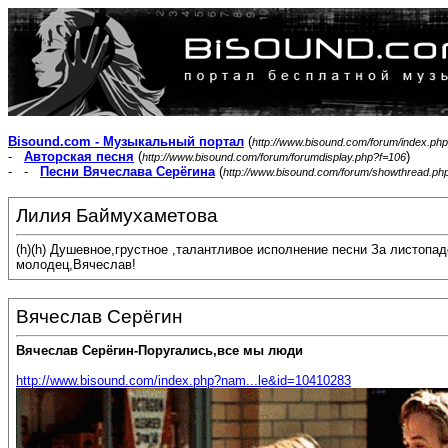
Bisound.com - Музыкальный портал
(
http://www.bisound.com/forum/index.php
-
Авторская песня
(
)
http://www.bisound.com/forum/forumdisplay.php?f=106
- -
Песни Вячеслава Серёгина
(
http://www.bisound.com/forum/showthread.ph
Лилия Баймухаметова
(h)(h) Душевное,грустное ,талантливое исполнение песни За листопа
молодец,Вячеслав!
Вячеслав Серёгин
Вячеслав Серёгин-Поругались,все мы люди
http://www.bisound.com/index.php?nam...le&id=10410283