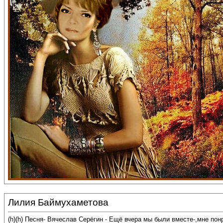
Лилия Баймухаметова
(h)(h) Песня- Вячеслав Серёгин - Ещё вчера мы были вместе-,мне по