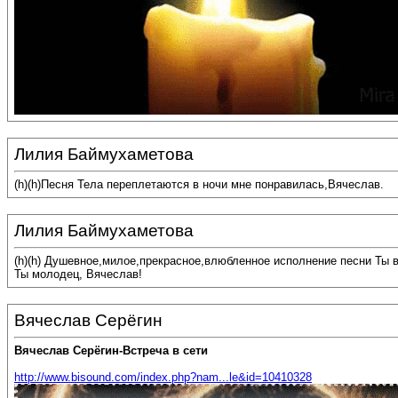
Лилия Баймухаметова
(h)(h)Песня Тела переплетаются в ночи мне понравилась,Вячеслав.
Лилия Баймухаметова
(h)(h) Душевное,милое,прекрасное,влюбленное исполнение песни Ты 
Ты молодец, Вячеслав!
Вячеслав Серёгин
Вячеслав Серёгин-Встреча в сети
http://www.bisound.com/index.php?nam...le&id=10410328