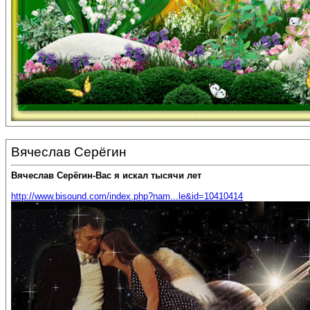
Вячеслав Серёгин
Вячеслав Серёгин-Вас я искал тысячи лет
http://www.bisound.com/index.php?nam...le&id=10410414