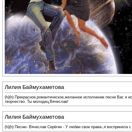
Лилия Баймухаметова
(h)(h) Прекрасное,романтическое,желанное исполнение песни Вас я 
творчество. Ты молодец,Вячеслав!
Лилия Баймухаметова
(h)(h) Песню- Вячеслав Серёгин - У любви свои права-,я восприняла