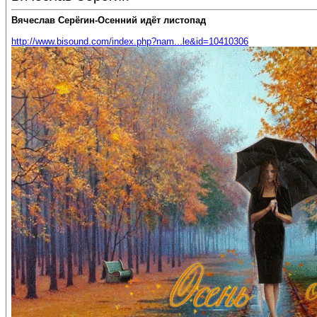
Вячеслав Серёгин-Осенний идёт листопад
http://www.bisound.com/index.php?nam...le&id=10410306