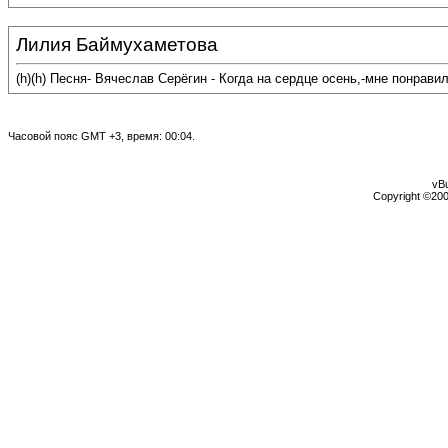
Лилия Баймухаметова
(h)(h) Песня- Вячеслав Серёгин - Когда на сердце осень,-мне понрави
Часовой пояс GMT +3, время:
00:04
.
vBu
Copyright ©2000