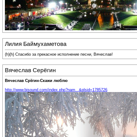
Лилия Баймухаметова
(h)(h) Спасибо за прекасное исполнение песни, Вячеслав!
Вячеслав Серёгин
Вячеслав Срёгин-Скажи люблю
http://www.bisound.com/index.php?nam...&plsid=1785726