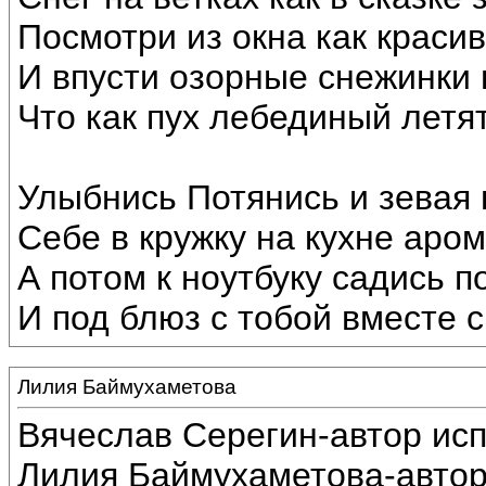
Посмотри из окна как краси
И впусти озорные снежинки 
Что как пух лебединый летят
Улыбнись Потянись и зевая
Себе в кружку на кухне аром
А потом к ноутбуку садись п
И под блюз с тобой вместе с
Лилия Баймухаметова
Вячеслав Серегин-автор ис
Лилия Баймухаметова-автор