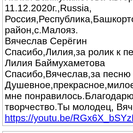
11.12.2020г.,Russia,
Россия,Республика,Башкорт
район,с.Малояз.
Вячеслав Серёгин
Спасибо,Лилия,за ролик к пе
Лилия Баймухаметова
Спасибо,Вячеслав,за песню 
Душевное,прекрасное,милое
мне понравилось.Благодарю
творчество.Ты молодец, Вяч
https://youtu.be/RGx6X_bSY