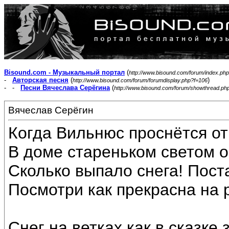
Bisound.com - Музыкальный портал
(
http://www.bisound.com/forum/index.php
-
Авторская песня
(
)
http://www.bisound.com/forum/forumdisplay.php?f=106
- -
Песни Вячеслава Серёгина
(
http://www.bisound.com/forum/showthread.ph
Вячеслав Серёгин
Когда Вильнюс проснётся от
В доме стареньком светом о
Сколько выпало снега! Пост
Посмотри как прекрасна на 
Снег на ветках как в сказке