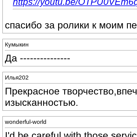
https://youtu.be/OTPU0VEm6
спасибо за ролики к моим п
Кумыкин
Да ---------------
Илья202
Прекрасное творчество,впеч
изысканностью.
wonderful-world
I'd be careful with those serv