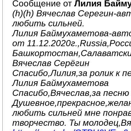
Сообщение от
Лилия Байм
(h)(h) Вячеслав Серегин-ав
любить сильней.
Лилия Баймухаметова-авто
от 11.12.2020г.,Russia,Рос
Башкортостан,Салаватский
Вячеслав Серёгин
Спасибо,Лилия,за ролик к п
Лилия Баймухаметова
Спасибо,Вячеслав,за песню 
Душевное,прекрасное,желан
любить сильней мне понрав
творчество. Ты молодец,Вя