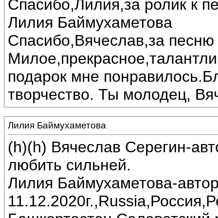
Спасибо,Лилия,за ролик к пе
Лилия Баймухаметова
Спасибо,Вячеслав,за песню 
Милое,прекрасное,талантли
подарок мне понравилось.Б
творчество. Ты молодец, Вя
Лилия Баймухаметова
(h)(h) Вячеслав Серегин-ав
любить сильней.
Лилия Баймухаметова-автор
11.12.2020г.,Russia,Россия,