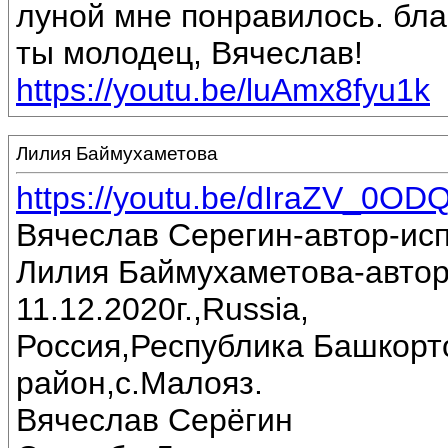
луной мне понравилось. бла
ты молодец, Вячеслав!
https://youtu.be/luAmx8fyu1k
Лилия Баймухаметова
https://youtu.be/dIraZV_0OD
Вячеслав Серегин-автор-ис
Лилия Баймухаметова-автор
11.12.2020г.,Russia,
Россия,Республика Башкорт
район,с.Малояз.
Вячеслав Серёгин