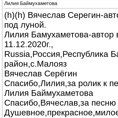
Лилия Баймухаметова
(h)(h) Вячеслав Серегин-ав
под луной.
Лилия Бамухаметова-автор в
11.12.2020г.,
Russia,Россия,Республика 
район,с.Малояз
Вячеслав Серёгин
Спасибо,Лилия,за ролик к пе
Лилия Баймухаметова
Спасибо,Вячеслав,за песню 
Душевное,прекрасное,милое