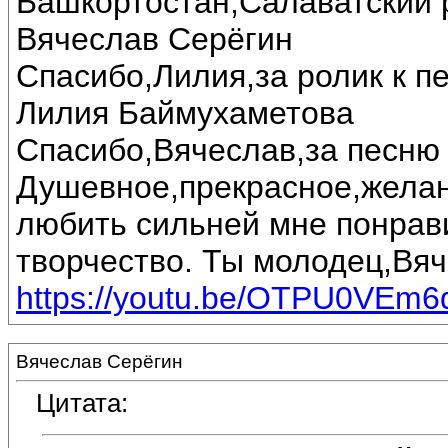
Башкортостан,Салаватский 
Вячеслав Серёгин
Спасибо,Лилия,за ролик к п
Лилия Баймухаметова
Спасибо,Вячеслав,за песню 
Душевное,прекрасное,желан
любить сильней мне понрав
творчество. Ты молодец,Вяч
https://youtu.be/OTPU0VEm6
Вячеслав Серёгин
Цитата: