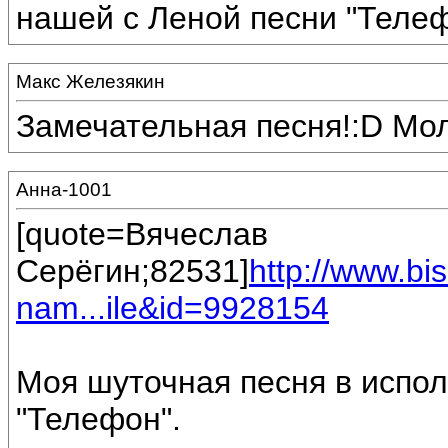
нашей с Леной песни "Телеф
Макс Железякин
Замечательная песня!:D Мо
Анна-1001
[quote=Вячеслав
Серёгин;82531]
http://www.b
nam...ile&id=9928154
Моя шуточная песня в испо
"Телефон".