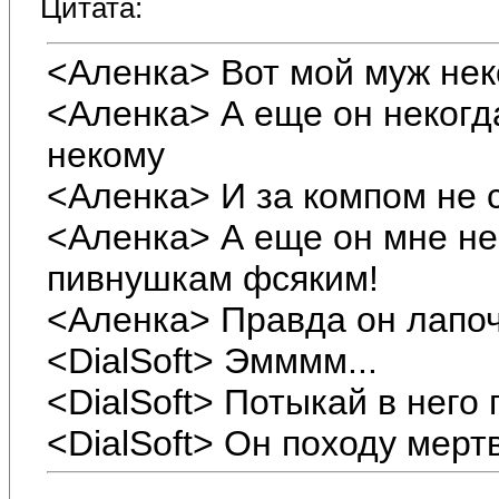
Цитата:
<Аленка> Вот мой муж нек
<Аленка> А еще он некогда
некому
<Аленка> И за компом не 
<Аленка> А еще он мне не
пивнушкам фсяким!
<Аленка> Правда он лапоч
<DialSoft> Эмммм...
<DialSoft> Потыкай в него
<DialSoft> Он походу мерт