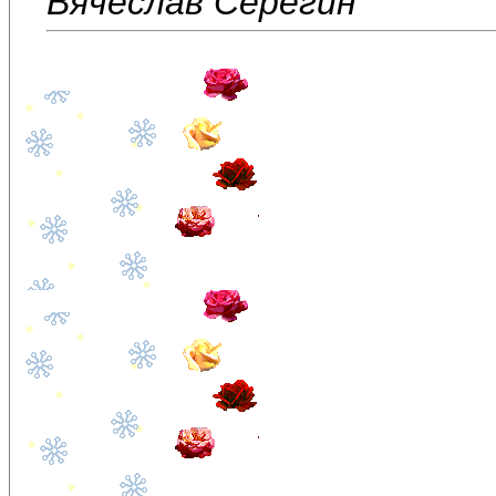
Вячеслав Серёгин