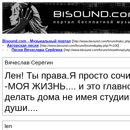
Bisound.com - Музыкальный портал
(
http://www.bisound.com/forum/index.php
-
Авторская песня
(
)
http://www.bisound.com/forum/forumdisplay.php?f=106
- -
Песни Вячеслава Серёгина
(
http://www.bisound.com/forum/showthread.ph
Вячеслав Серёгин
Лен! Ты права.Я просто соч
-МОЯ ЖИЗНЬ.... и это главн
делать дома не имея студии.
души....
len