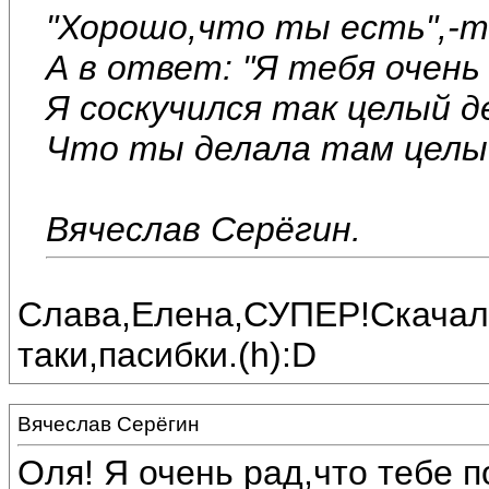
"Хорошо,что ты есть",-те
А в ответ: "Я тебя очень
Я соскучился так целый д
Что ты делала там целый д
Вячеслав Серёгин.
Слава,Елена,СУПЕР!Скачала
таки,пасибки.(h):D
Вячеслав Серёгин
Оля! Я очень рад,что тебе п