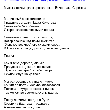
http://www.bisound.com/index.php?nam...ile&id=9964554
Музыка,стихи,аранжировка,вокал Вячеслава Серёгина.
Малиновый звон колоколов,
Праздник сегодня-Пасха Христова.
Синее небо без облаков
И город кажется чистым и новым.
Солнечный свет золотит купола,
Ветер весною над нами кружится...
"Христос воскрес",его слышим слова
В Пасху все люди друг с другом целуются.
Припев:
Как я тебя,дорогая, люблю!
Праздник сегодня и я во хмелю.
"Христос воскрес",я тебе говорю.
Нежно целуя щёку твою.
Мы разговелись с утра куличом,
Кончился пост и Москва златоглавая.
Потчивать будет прохожих вином,
Так же,как во времена очень давние.
Пасху любили всегда на Руси,
Красили яйца-такая традиция,
А накануне пекли куличи,