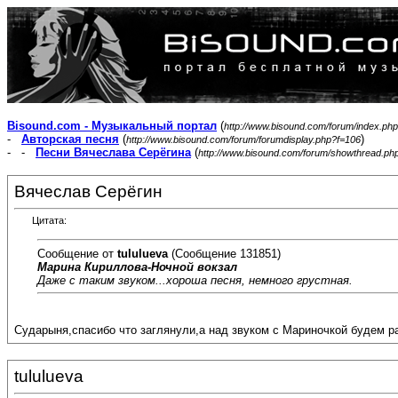
Bisound.com - Музыкальный портал
(
http://www.bisound.com/forum/index.php
-
Авторская песня
(
)
http://www.bisound.com/forum/forumdisplay.php?f=106
- -
Песни Вячеслава Серёгина
(
http://www.bisound.com/forum/showthread.ph
Вячеслав Серёгин
Цитата:
Сообщение от
tululueva
(Сообщение 131851)
Марина Кириллова-Ночной вокзал
Даже с таким звуком...хороша песня, немного грустная.
Сударыня,спасибо что заглянули,а над звуком с Мариночкой будем раб
tululueva