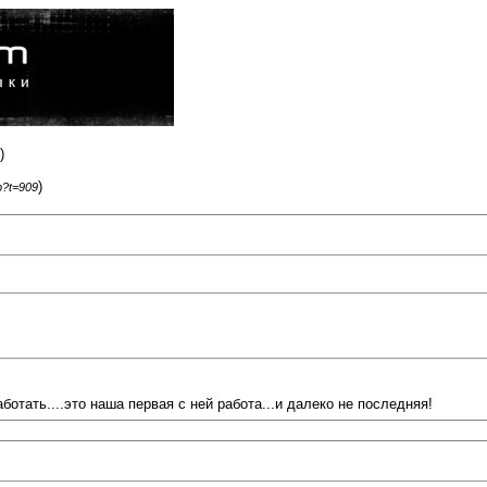
)
)
p?t=909
отать....это наша первая с ней работа...и далеко не последняя!