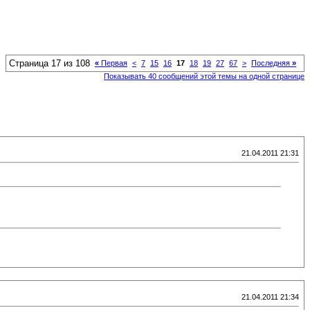
Страница 17 из 108
«
Первая
<
7
15
16
17
18
19
27
67
>
Последняя
»
Показывать 40 сообщений этой темы на одной странице
21.04.2011 21:31
21.04.2011 21:34