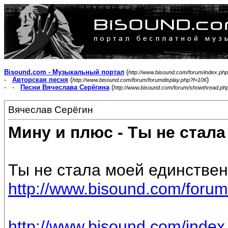
Bisound.com - Музыкальный портал
(
http://www.bisound.com/forum/index.php
-
Авторская песня
(
)
http://www.bisound.com/forum/forumdisplay.php?f=106
- -
Песни Вячеслава Серёгина
(
http://www.bisound.com/forum/showthread.ph
Вячеслав Серёгин
Мину и плюс - Ты не стал
Ты не стала моей единствен
http://www.bisound.com/forum
http://www.bisound.com/inde