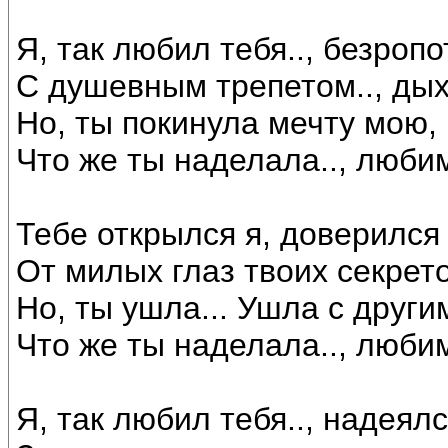
Я, так любил тебя.., безропо
С душевным трепетом.., дыха
Но, ты покинула мечту мою, 
Что же ты наделала.., люби
Тебе открылся я, доверился 
От милых глаз твоих секрето
Но, ты ушла... Ушла с другим
Что же ты наделала.., люби
Я, так любил тебя.., надеялс