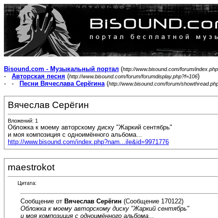
Bisound.com - Музыкальный портал
(
http://www.bisound.com/forum/index.php
-
Авторская песня
(
)
http://www.bisound.com/forum/forumdisplay.php?f=106
- -
Песни Вячеслава Серёгина
(
http://www.bisound.com/forum/showthread.ph
Вячеслав Серёгин
Вложений: 1
Обложка к моему авторскому диску "Жаркий сентябрь"
и моя композиция с одноимённого альбома...
http://www.bisound.com/index.php?nam...ile&id=9971776
maestrokot
Цитата:
Сообщение от
Вячеслав Серёгин
(Сообщение 170122)
Обложка к моему авторскому диску "Жаркий сентябрь"
и моя композиция с одноимённого альбома...