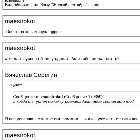
Вложений: 1
Вид обложки к альбому "Жаркий сентябрь" сзади...
maestrokot
:Dопять секс замануха!:giggle:
maestrokot
а когда ты успел обложку сделать?или тебе сделал кто то?
Вячеслав Серёгин
Цитата:
Сообщение от
maestrokot
(Сообщение 170359)
а когда ты успел обложку сделать?или тебе сделал кто то?
Я всё успеваю....это мне сын помогал.....и диск уже есть с этими песн
maestrokot