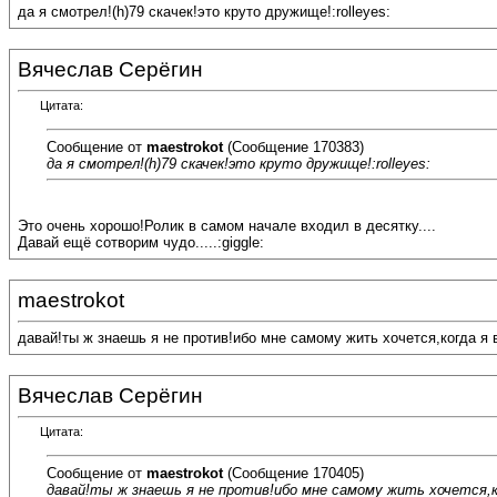
да я смотрел!(h)79 скачек!это круто дружище!:rolleyes:
Вячеслав Серёгин
Цитата:
Сообщение от
maestrokot
(Сообщение 170383)
да я смотрел!(h)79 скачек!это круто дружище!:rolleyes:
Это очень хорошо!Ролик в самом начале входил в десятку....
Давай ещё сотворим чудо.....:giggle:
maestrokot
давай!ты ж знаешь я не против!ибо мне самому жить хочется,когда я 
Вячеслав Серёгин
Цитата:
Сообщение от
maestrokot
(Сообщение 170405)
давай!ты ж знаешь я не против!ибо мне самому жить хочется,