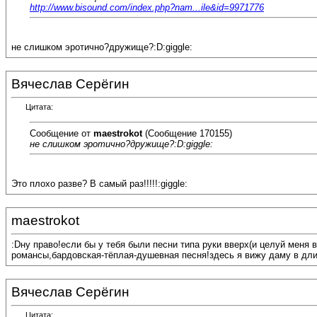
http://www.bisound.com/index.php?nam...ile&id=9971776
не слишком эротично?дружище?:D:giggle:
Вячеслав Серёгин
Цитата:
Сообщение от
maestrokot
(Сообщение 170155)
не слишком эротично?дружище?:D:giggle:
Это плохо разве? В самый раз!!!!!:giggle:
maestrokot
:Dну право!если бы у тебя были песни типа руки вверх(и целуй меня 
романсы,бардовская-тёплая-душевная песня!здесь я вижу даму в длин
Вячеслав Серёгин
Цитата: