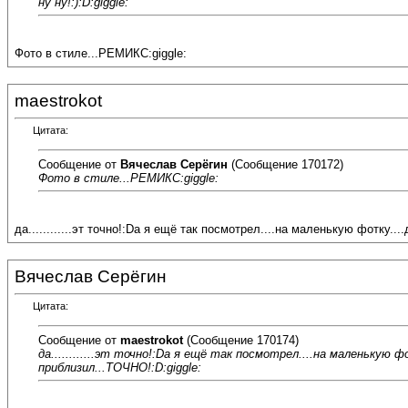
ну ну!:):D:giggle:
Фото в стиле...РЕМИКС:giggle:
maestrokot
Цитата:
Сообщение от
Вячеслав Серёгин
(Сообщение 170172)
Фото в стиле...РЕМИКС:giggle:
да............эт точно!:Dа я ещё так посмотрел....на маленькую фотку.
Вячеслав Серёгин
Цитата:
Сообщение от
maestrokot
(Сообщение 170174)
да............эт точно!:Dа я ещё так посмотрел....на маленькую 
приблизил...ТОЧНО!:D:giggle: