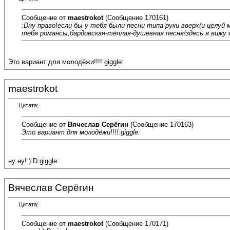
Сообщение от
maestrokot
(Сообщение 170161)
:Dну право!если бы у тебя были песни типа руки вверх(и целу
тебя романсы,бардовская-тёплая-душевная песня!здесь я вижу д
Это вариант для молодёжи!!!!:giggle:
maestrokot
Цитата:
Сообщение от
Вячеслав Серёгин
(Сообщение 170163)
Это вариант для молодёжи!!!!:giggle:
ну ну!:):D:giggle:
Вячеслав Серёгин
Цитата:
Сообщение от
maestrokot
(Сообщение 170171)