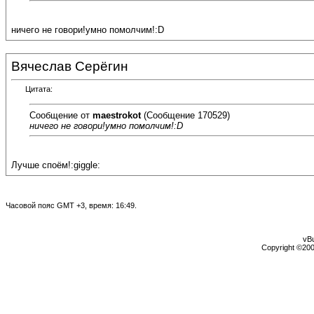
ничего не говори!умно помолчим!:D
Вячеслав Серёгин
Цитата:
Сообщение от
maestrokot
(Сообщение 170529)
ничего не говори!умно помолчим!:D
Лучше споём!:giggle:
Часовой пояс GMT +3, время:
16:49
.
vBu
Copyright ©2000