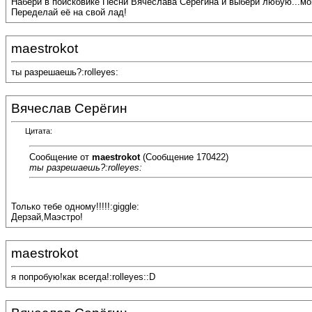
Набери в поисковике Песни Вячеслава Серёгина и выбери любую...мои
Переделай её на свой лад!
maestrokot
ты разрешаешь?:rolleyes:
Вячеслав Серёгин
Цитата:
Сообщение от
maestrokot
(Сообщение 170422)
ты разрешаешь?:rolleyes:
Только тебе одному!!!!!:giggle:
Дерзай,Маэстро!
maestrokot
я попробую!как всегда!:rolleyes::D