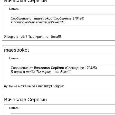
Вячеслав Серёгин
Цитата:
Сообщение от
maestrokot
(Сообщение 170424)
я попробую!как всегда!:rolleyes::D
Я верю в тебя! Ты лирик....от Бога!!!
maestrokot
Цитата:
Сообщение от
Вячеслав Серёгин
(Сообщение 170425)
Я верю в тебя! Ты лирик....от Бога!!!
ну ты не можешь без лести!:):D:giggle:
Вячеслав Серёгин
Цитата: