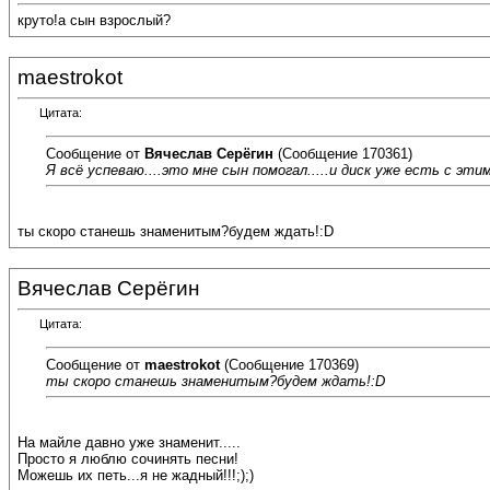
круто!а сын взрослый?
maestrokot
Цитата:
Сообщение от
Вячеслав Серёгин
(Сообщение 170361)
Я всё успеваю....это мне сын помогал.....и диск уже есть с этим
ты скоро станешь знаменитым?будем ждать!:D
Вячеслав Серёгин
Цитата:
Сообщение от
maestrokot
(Сообщение 170369)
ты скоро станешь знаменитым?будем ждать!:D
На майле давно уже знаменит.....
Просто я люблю сочинять песни!
Можешь их петь...я не жадный!!!;);)