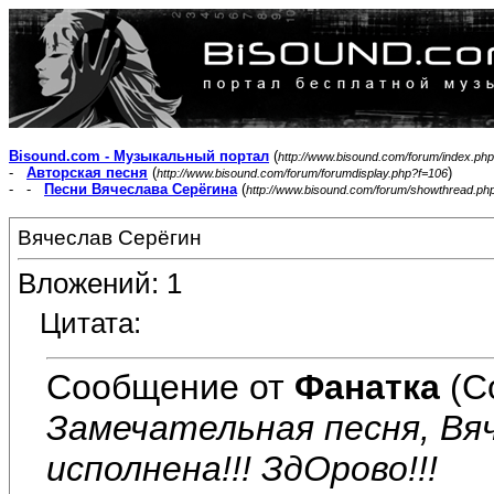
Bisound.com - Музыкальный портал
(
http://www.bisound.com/forum/index.php
-
Авторская песня
(
)
http://www.bisound.com/forum/forumdisplay.php?f=106
- -
Песни Вячеслава Серёгина
(
http://www.bisound.com/forum/showthread.ph
Вячеслав Серёгин
Вложений: 1
Цитата:
Сообщение от
Фанатка
(С
Замечательная песня, Вяч
исполнена!!! ЗдОрово!!!