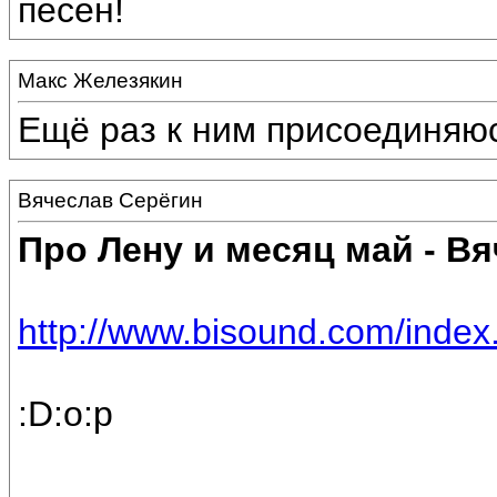
песен!
Макс Железякин
Ещё раз к ним присоединяюс
Вячеслав Серёгин
Про Лену и месяц май - В
http://www.bisound.com/index
:D:o:p