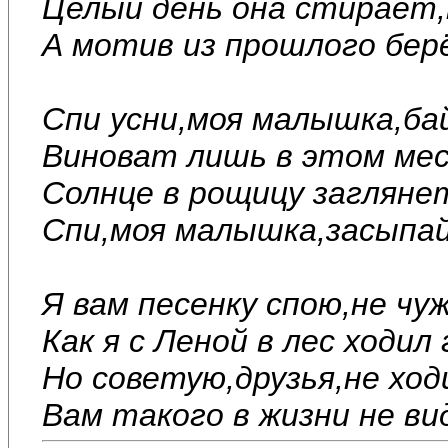
Целый день она стирает,
А мотив из прошлого бер
Спи усни,моя малышка,бай
Виноват лишь в этом мес
Солнце в рощицу загляне
Спи,моя малышка,засыпай
Я вам песенку спою,не чуж
Как я с Леной в лес ходил
Но советую,друзья,не ход
Вам такого в жизни не ви