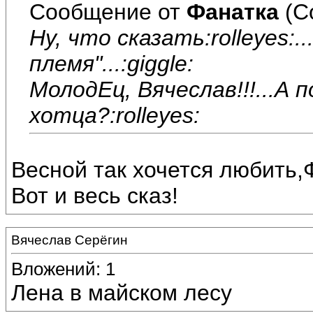
Сообщение от
Фанатка
(С
Ну, что сказать:rolleyes:.
племя"...:giggle:
МолодЕц, Вячеслав!!!...А 
хотца?:rolleyes:
Весной так хочется любить,
Вот и весь сказ!
Вячеслав Серёгин
Вложений: 1
Лена в майском лесу