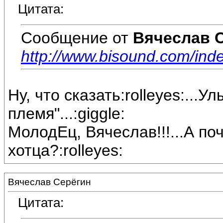
Цитата:
Сообщение от
Вячеслав 
http://www.bisound.com/ind
Ну, что сказать:rolleyes:...
племя"...:giggle:
МолодЕц, Вячеслав!!!...А по
хотца?:rolleyes:
Вячеслав Серёгин
Цитата: