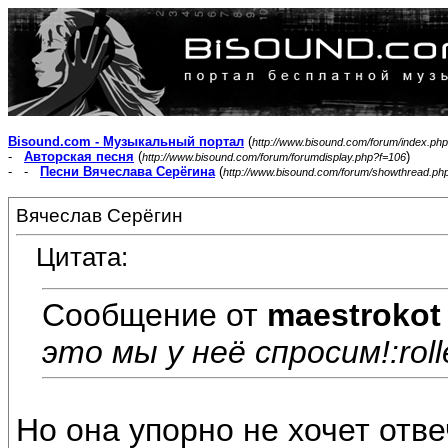
Bisound.com - Музыкальный портал
(
http://www.bisound.com/forum/index.php
-
Авторская песня
(
)
http://www.bisound.com/forum/forumdisplay.php?f=106
- -
Песни Вячеслава Серёгина
(
http://www.bisound.com/forum/showthread.ph
Вячеслав Серёгин
Цитата:
Сообщение от
maestrokot
это мы у неё спросим!:roll
Но она упорно не хочет отве