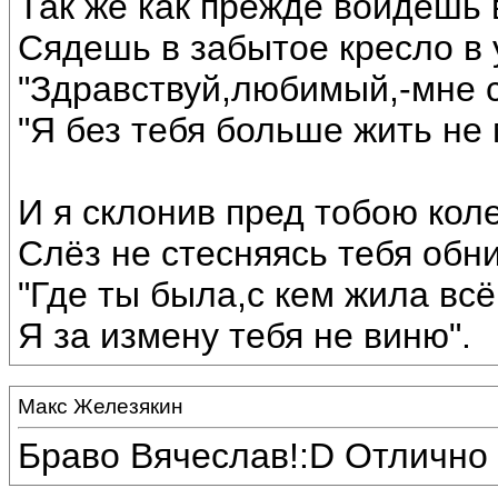
Так же как прежде войдёшь 
Сядешь в забытое кресло в у
"Здравствуй,любимый,-мне 
"Я без тебя больше жить не 
И я склонив пред тобою кол
Слёз не стесняясь тебя обн
"Где ты была,с кем жила вс
Я за измену тебя не виню".
Макс Железякин
Браво Вячеслав!:D Отлично