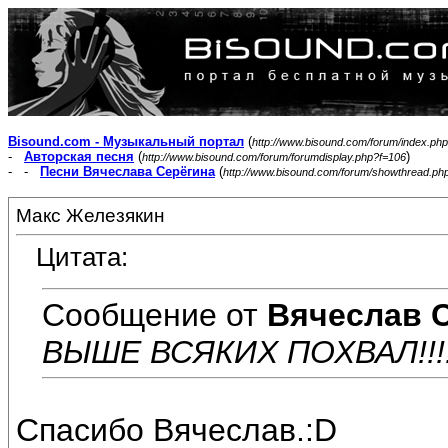
Bisound.com - Музыкальный портал
(
http://www.bisound.com/forum/index.php
-
Авторская песня
(
)
http://www.bisound.com/forum/forumdisplay.php?f=106
- -
Песни Вячеслава Серёгина
(
http://www.bisound.com/forum/showthread.ph
Макс Железякин
Цитата:
Сообщение от
Вячеслав 
ВЫШЕ ВСЯКИХ ПОХВАЛ!!!!!
Спасибо Вячеслав.:D