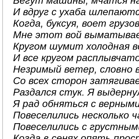
Бегут машины, мчатся н
И вдруг с ухаба шлепаютс
Когда, буксуя, воет грузов
Мне этот вой выматывае
Кругом шумит холодная в
И все кругом расплывчато
Незримый ветер, словно в
Со всех сторон затягивае
Раздался стук. Я выдерну
Я рад обняться с верными
Повеселились несколько ч
Повеселились с грустными
Когда в сенях опять прос