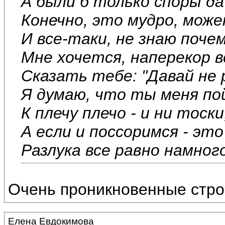
А были б только споры да
Конечно, это мудро, мож
И все-таки, не знаю поче
Мне хочется, наперекор 
Сказать тебе: "Давай не 
Я думаю, что ты меня по
К плечу плечо - и ни тоски
А если и поссоримся - это
Разлука все равно намного
Очень проникновенные стро
Елена Евдокимова