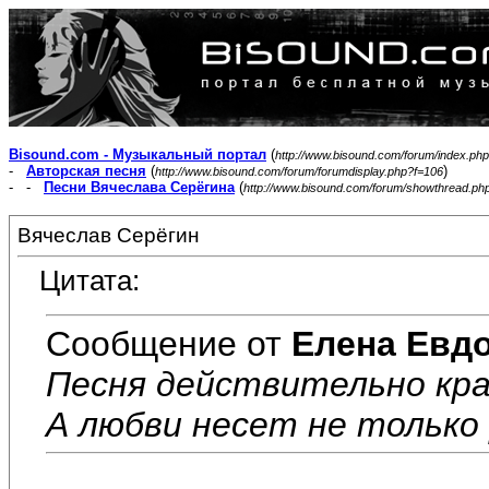
Bisound.com - Музыкальный портал
(
http://www.bisound.com/forum/index.php
-
Авторская песня
(
)
http://www.bisound.com/forum/forumdisplay.php?f=106
- -
Песни Вячеслава Серёгина
(
http://www.bisound.com/forum/showthread.ph
Вячеслав Серёгин
Цитата:
Сообщение от
Елена Евд
Песня действительно крас
А любви несет не только р