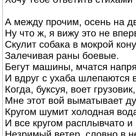
А между прочим, осень на д
Ну что ж, я вижу это не впер
Скулит собака в мокрой кону
Залечивая раны боевые.
Бегут машины, мчатся напр
И вдруг с ухаба шлепаются в
Когда, буксуя, воет грузовик,
Мне этот вой выматывает ду
Кругом шумит холодная вод
И все кругом расплывчато и 
Незримый ветер, словно в н