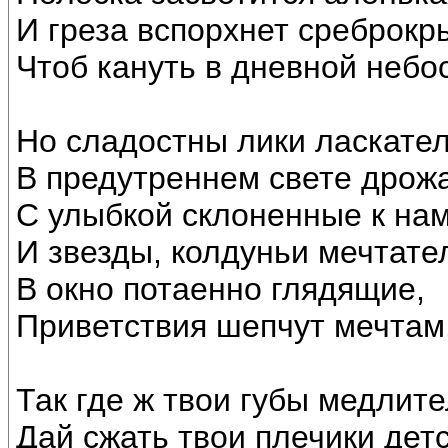
И греза вспорхнет среброкр
Чтоб кануть в дневной небо
Но сладостны лики ласкате
В предутреннем свете дрож
С улыбкой склоненные к нам
И звезды, колдуньи мечтате
В окно потаенно глядящие,
Приветствия шепчут мечтам
Так где ж твои губы медлит
Дай сжать твои плечики детс