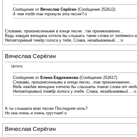
Сообщение от
Вячеслав Серёгин
(Сообщение 252612)
А чем тебя так тронула эта песня?:o
Словами, произнесенными в конце песни...так проникновенно...
Ведь каждая женщина хотела бы слышать такие слова от любимого и
Неповторимый тембр голоса у тебя, Слава, незабываемый....:o
Вячеслав Серёгин
Цитата:
Сообщение от
Елена Евдокимова
(Сообщение 252617)
Словами, произнесенными в конце песни...так проникновенно...
Ведь каждая женщина хотела бы слышать такие слова от люби
Неповторимый тембр голоса у тебя, Слава, незабываемый....:o
А ты слышала мою песню Последняя ночь?
Но она очень и очень грустная!:o
Вячеслав Серёгин