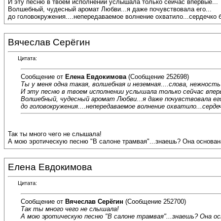
И эту песню в твоем исполнении услышала только сейчас впервые...
Волшебный, чудесный аромат Любви...я даже почувствовала его...
до головокружения....непередаваемое волнение охватило...сердечко б
Вячеслав Серёгин
Цитата:
Сообщение от
Елена Евдокимова
(Сообщение 252698)
Ты у меня одна такая, волшебная и неземная....слова, нежность 
И эту песню в твоем исполнении услышала только сейчас вперв
Волшебный, чудесный аромат Любви...я даже почувствовала его
до головокружения....непередаваемое волнение охватило...серде
Так ты много чего не слышала!
А мою эротическую песню "В салоне трамвая"...знаешь? Она основан
Елена Евдокимова
Цитата:
Сообщение от
Вячеслав Серёгин
(Сообщение 252700)
Так ты много чего не слышала!
А мою эротическую песню "В салоне трамвая"...знаешь? Она ос