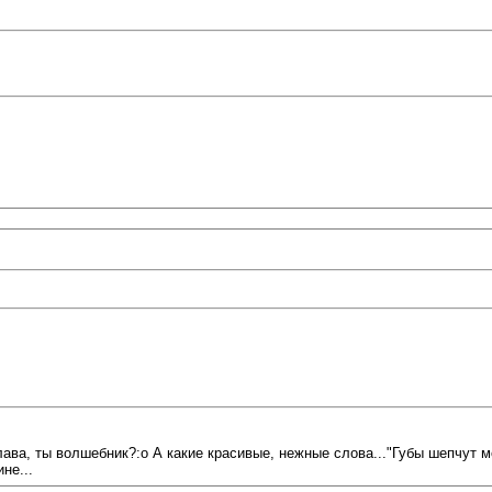
ва, ты волшебник?:o А какие красивые, нежные слова..."Губы шепчут мо
не...