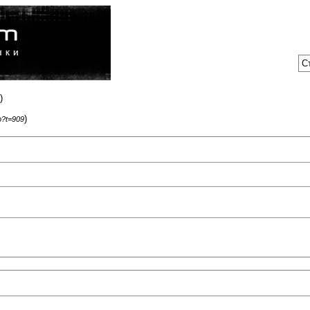
С
)
)
p?t=909