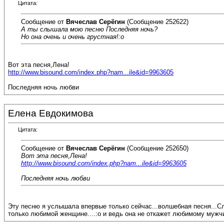
Цитата:
Сообщение от
Вячеслав Серёгин
(Сообщение 252622)
А ты слышала мою песню Последняя ночь?
Но она очень и очень грустная!:o
Вот эта песня,Лена!
http://www.bisound.com/index.php?nam...ile&id=9963605
Последняя ночь любви
Елена Евдокимова
Цитата:
Сообщение от
Вячеслав Серёгин
(Сообщение 252650)
Вот эта песня,Лена!
http://www.bisound.com/index.php?nam...ile&id=9963605
Последняя ночь любви
Эту песню я услышала впервые только сейчас...волшебная песня...Сла
только любимой женщине....:o и ведь она не откажет любимому мужчи