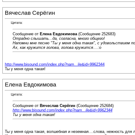
Вячеслав Серёгин
Цитата:
Сообщение от
Елена Евдокимова
(Сообщение 252683)
Отрадно слышать...да, согласна, много общего!
Напомни мне песню "Ты у меня одна такая", с удовольствием п
Ах, как кружится голова, голова кружится....:o
http://www.bisound.com/index.php?nam...ile&id=9962344
Ты у меня одна такая!
Елена Евдокимова
Цитата:
Сообщение от
Вячеслав Серёгин
(Сообщение 252684)
http://www.bisound.com/index.php?nam...ile&id=9962344
Ты у меня одна такая!
Ты у меня одна такая, волшебная и неземная....слова, нежность для л