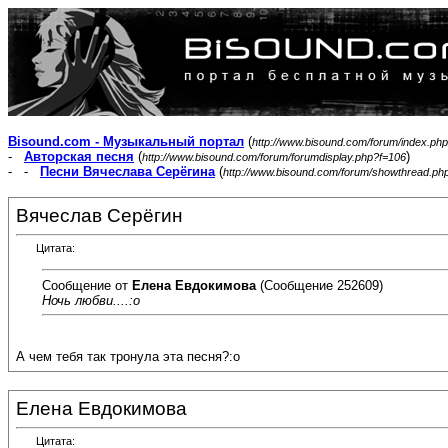
Bisound.com - Музыкальный портал
(
http://www.bisound.com/forum/index.php
-
Авторская песня
(
)
http://www.bisound.com/forum/forumdisplay.php?f=106
- -
Песни Вячеслава Серёгина
(
http://www.bisound.com/forum/showthread.ph
Вячеслав Серёгин
Цитата:
Сообщение от
Елена Евдокимова
(Сообщение 252609)
Ночь любви....:o
А чем тебя так тронула эта песня?:o
Елена Евдокимова
Цитата: