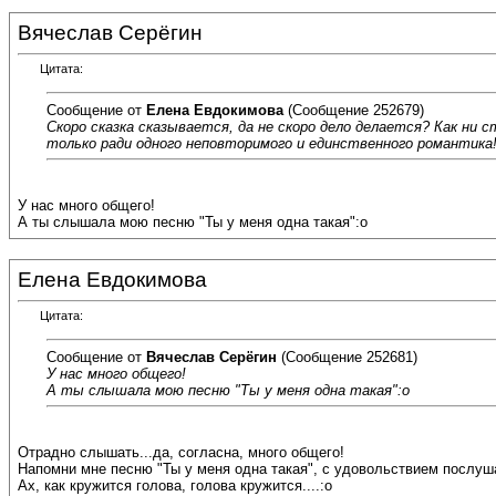
Вячеслав Серёгин
Цитата:
Сообщение от
Елена Евдокимова
(Сообщение 252679)
Скоро сказка сказывается, да не скоро дело делается? Как ни 
только ради одного неповторимого и единственного романтика!
У нас много общего!
А ты слышала мою песню "Ты у меня одна такая":o
Елена Евдокимова
Цитата:
Сообщение от
Вячеслав Серёгин
(Сообщение 252681)
У нас много общего!
А ты слышала мою песню "Ты у меня одна такая":o
Отрадно слышать...да, согласна, много общего!
Напомни мне песню "Ты у меня одна такая", с удовольствием послуш
Ах, как кружится голова, голова кружится....:o