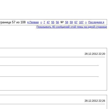
траница 57 из 108
«
Первая
<
7
47
55
56
57
58
59
67
107
>
Последняя
»
Показывать 40 сообщений этой темы на одной странице
28.12.2012 22:20
28.12.2012 22:26