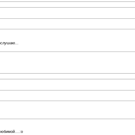
ослушаю...
юбимой....:o