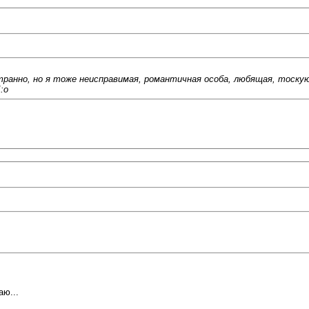
странно, но я тоже неисправимая, романтичная особа, любящая, тоску
:o
аю...