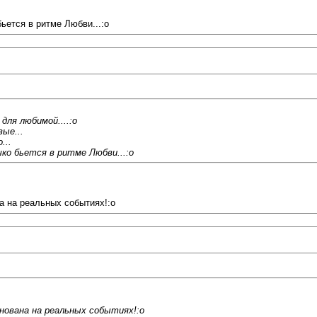
ьется в ритме Любви...:o
для любимой....:o
ые...
...
чко бьется в ритме Любви...:o
а на реальных событиях!:o
нована на реальных событиях!:o