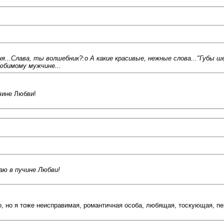
...Слава, ты волшебник?:o А какие красивые, нежные слова..."Губы ше
любимому мужчине...
чине Любви!
аю в пучине Любви!
но, но я тоже неисправимая, романтичная особа, любящая, тоскующая, п