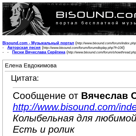
Bisound.com - Музыкальный портал
(
http://www.bisound.com/forum/index.php
-
Авторская песня
(
)
http://www.bisound.com/forum/forumdisplay.php?f=106
- -
Песни Вячеслава Серёгина
(
http://www.bisound.com/forum/showthread.ph
Елена Евдокимова
Цитата:
Сообщение от
Вячеслав 
http://www.bisound.com/ind
Колыбельная для любимой
Есть и ролик