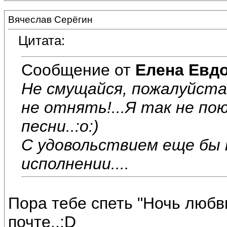
Вячеслав Серёгин
Цитата:
Сообщение от
Елена Евд
Не смущайся, пожалуйста
не отнять!...Я так не по
песни..:o:)
С удовольствием еще бы 
исполнении....
Пора тебе спеть "Ночь люб
почте..:D