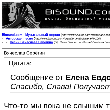
Bisound.com - Музыкальный портал
(
http://www.bisound.com/forum/index.php
-
Авторская песня
(
)
http://www.bisound.com/forum/forumdisplay.php?f=106
- -
Песни Вячеслава Серёгина
(
http://www.bisound.com/forum/showthread.ph
Вячеслав Серёгин
Цитата:
Сообщение от
Елена Евд
Спасибо, Слава! Получаетс
Что-то мы пока не слышим тв