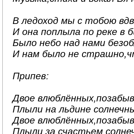
В ледоход мы с тобою вдв
И она поплыла по реке в 
Было небо над нами безоб
И нам было не страшно,чт
Припев:
Двое влюблённых,позабыв
Плыли на льдине солнечн
Двое влюблённых,позабыв
Плыли за счастьем солне