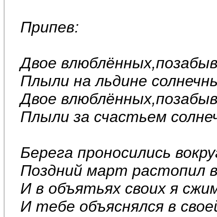
Припев:
Двое влюблённых,позабыв
Плыли на льдине солнечн
Двое влюблённых,позабыв
Плыли за счастьем солне
Берега проносились вокру
Поздний март растопил вс
И в объятьях своих я сжи
И тебе объяснялся в сво