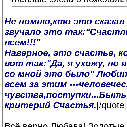
Не помню,кто это сказал 
звучало это так:"Счастл
всем!!!"
Наверное, это счастье, к
вот так:"Да, я ухожу, но
со мной это было" Любить
всем за этим ---человечес
чувства,поступки...Быть
критерий Счастья.
[/quote]
Всё верно,Любава! Золотые 