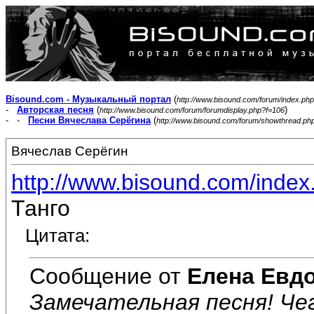
Bisound.com - Музыкальный портал
(
http://www.bisound.com/forum/index.php
-
Авторская песня
(
)
http://www.bisound.com/forum/forumdisplay.php?f=106
- -
Песни Вячеслава Серёгина
(
http://www.bisound.com/forum/showthread.ph
Вячеслав Серёгин
http://www.bisound.com/inde
Танго
Цитата:
Сообщение от
Елена Евд
Замечательная песня! Чег