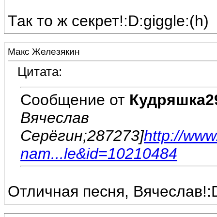
Так то ж секрет!:D:giggle:(h)
Макс Железякин
Цитата:
Сообщение от
Кудряшка2
Вячеслав
Серёгин;287273]
http://ww
nam...le&id=10210484
Отличная песня, Вячеслав!: