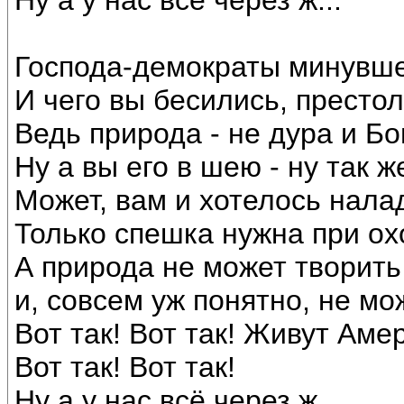
Ну а у нас всё через ж...
Господа-демократы минувше
И чего вы бесились, престол
Ведь природа - не дура и Бог
Ну а вы его в шею - ну так ж
Может, вам и хотелось налад
Только спешка нужна при ох
А природа не может творить
и, совсем уж понятно, не мож
Вот так! Вот так! Живут Аме
Вот так! Вот так!
Ну а у нас всё через ж...