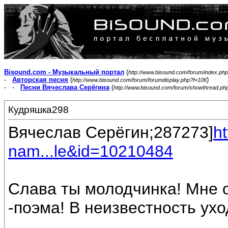
Bisound.com - Музыкальный портал
(
http://www.bisound.com/forum/index.php
-
Авторская песня
(
)
http://www.bisound.com/forum/forumdisplay.php?f=106
- -
Песни Вячеслава Серёгина
(
http://www.bisound.com/forum/showthread.ph
Кудряшка298
Вячеслав Серёгин;287273]
h
nam...le&id=10210484
Слава ты молодчинка! Мне 
-поэма! В неизвестность уходят 