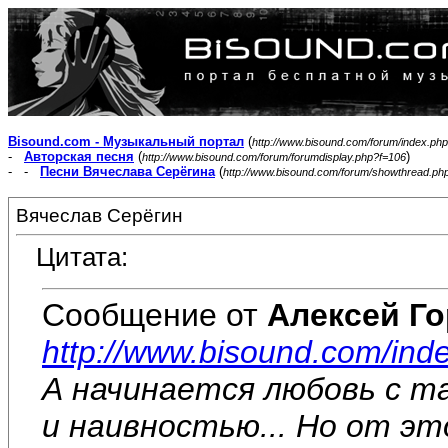
Bisound.com - Музыкальный портал
(
http://www.bisound.com/forum/index.php
-
Авторская песня
(
)
http://www.bisound.com/forum/forumdisplay.php?f=106
- -
Песни Вячеслава Серёгина
(
http://www.bisound.com/forum/showthread.ph
Вячеслав Серёгин
Цитата:
Сообщение от
Алексей Г
http://www.bisound.com/in
А начинается любовь с 
и наивностью... Но от э