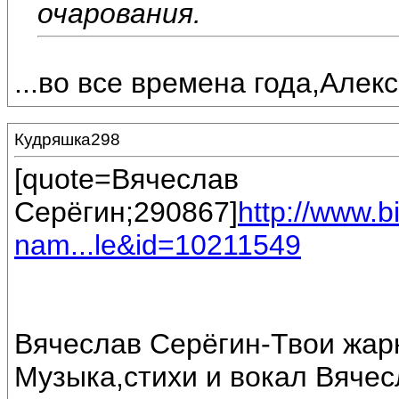
очарования.
...во все времена года,Алекс
Кудряшка298
[quote=Вячеслав
Серёгин;290867]
http://www.
nam...le&id=10211549
Вячеслав Серёгин-Твои жарк
Музыка,стихи и вокал Вяче