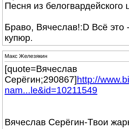
Песня из белогвардейского 
Браво, Вячеслав!:D Всё это 
купюр.
Макс Железякин
[quote=Вячеслав
Серёгин;290867]
http://www.
nam...le&id=10211549
Вячеслав Серёгин-Твои жарк