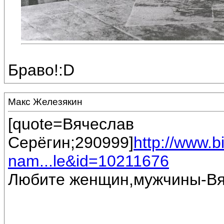
Браво!:D
Макс Железякин
[quote=Вячеслав
Серёгин;290999]
http://www.
nam...le&id=10211676
Любите женщин,мужчины-Вя