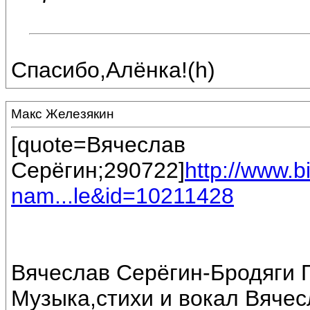
Спасибо,Алёнка!(h)
Макс Железякин
[quote=Вячеслав
Серёгин;290722]
http://www.
nam...le&id=10211428
Вячеслав Серёгин-Бродяги 
Музыка,стихи и вокал Вяче