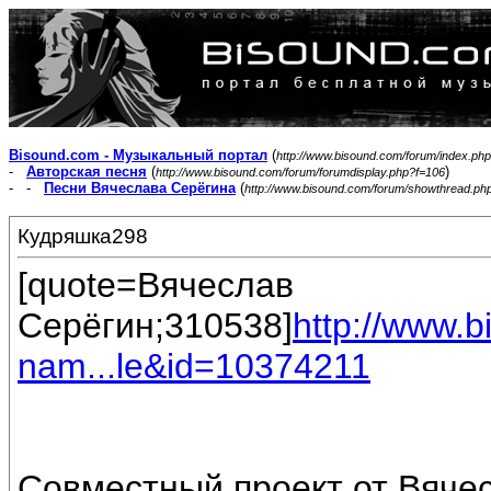
Bisound.com - Музыкальный портал
(
http://www.bisound.com/forum/index.php
-
Авторская песня
(
)
http://www.bisound.com/forum/forumdisplay.php?f=106
- -
Песни Вячеслава Серёгина
(
http://www.bisound.com/forum/showthread.ph
Кудряшка298
[quote=Вячеслав
Серёгин;310538]
http://www.
nam...le&id=10374211
Совместный проект от Вяче