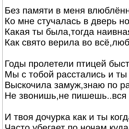
Без памяти в меня влюблён
Ко мне стучалась в дверь н
Какая ты была,тогда наивна
Как свято верила во всё,лю
Годы пролетели птицей быс
Мы с тобой расстались и ты
Выскочила замуж,знаю по р
Не звонишь,не пишешь..вся 
И твоя дочурка как и ты когд
Часто убегает по ночам куда