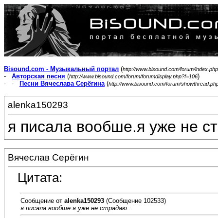
Bisound.com - Музыкальный портал
(
http://www.bisound.com/forum/index.php
-
Авторская песня
(
)
http://www.bisound.com/forum/forumdisplay.php?f=106
- -
Песни Вячеслава Серёгина
(
http://www.bisound.com/forum/showthread.ph
alenka150293
я писала вообше.я уже не ст
Вячеслав Серёгин
Цитата:
Сообщение от
alenka150293
(Сообщение 102533)
я писала вообше.я уже не страдаю...