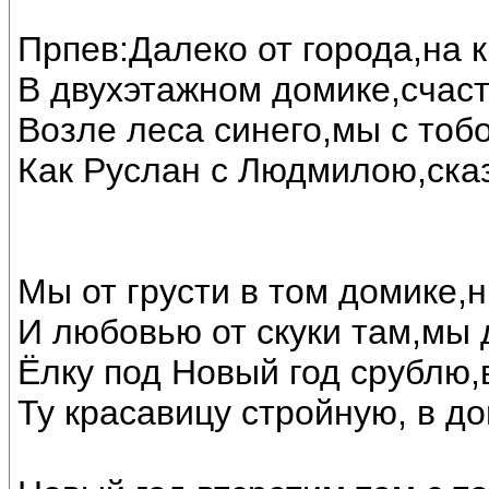
Прпев:Далеко от города,на 
В двухэтажном домике,счас
Возле леса синего,мы с тоб
Как Руслан с Людмилою,ска
Мы от грусти в том домике,н
И любовью от скуки там,мы 
Ёлку под Новый год срублю,
Ту красавицу стройную, в до