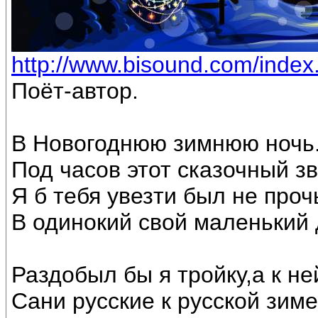
http://www.bisound.com/inde
Поёт-автор.
В Новогоднюю зимнюю ночь
Под часов этот сказочный з
Я б тебя увезти был не проч
В одинокий свой маленький 
Раздобыл бы я тройку,а к не
Сани русские к русской зиме