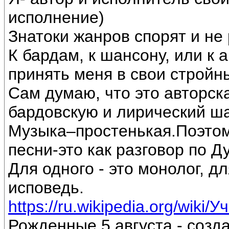
исполнение)
Знатоки жанров спорят и не 
К бардам, к шансону, или к 
принять меня в свои стройн
Сам думаю, что это авторск
бардовскую и лирический ш
Музыка–простенькая.Поэтом
песни-это как разговор по Д
Для одного - это монолог, дл
исповедь.
https://ru.wikipedia.org/wiki/
Рожденные 5 августа - созд