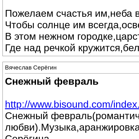
Пожелаем счастья им,неба в
Чтобы солнце им всегда,осв
В этом нежном городке,царс
Где над речкой кружится,бе
Вячеслав Серёгин
Снежный февраль
http://www.bisound.com/inde
Снежный февраль(романтич
любви).Музыка,аранжировка
Серёгина.