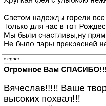
Хрупкая фея с улыбкою неж
Светом надежды горели все 
Только для нас в тот Рождес
Мы были счастливы,ну прямо
Не было пары прекрасней на
olegner
Огромное Вам СПАСИБО!!
Вячеслав!!!!! Ваше тв
высоких похвал!!!