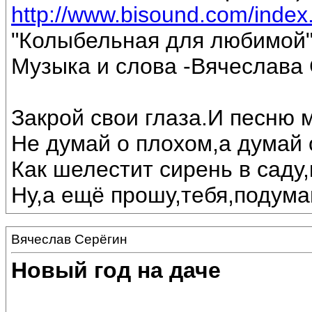
http://www.bisound.com/inde
"Колыбельная для любимой
Музыка и слова -Вячеслава 
Закрой свои глаза.И песню 
Не думай о плохом,а думай 
Как шелестит сирень в саду,
Ну,а ещё прошу,тебя,подумай
Вячеслав Серёгин
Новый год на даче