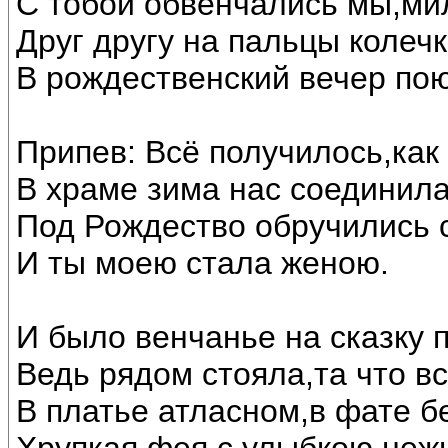
С тобой обвенчались мы,ми
Друг другу на пальцы колечк
В рождественский вечер по
Припев: Всё получилось,как
В храме зима нас соединила
Под Рождество обручились 
И ты моею стала женою.
И было венчанье на сказку 
Ведь рядом стояла,та что в
В платье атласном,в фате б