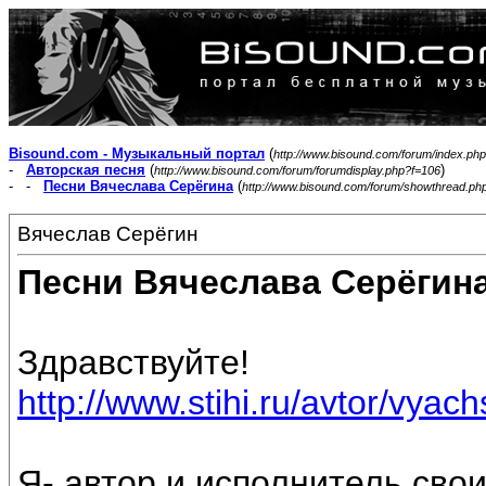
Bisound.com - Музыкальный портал
(
http://www.bisound.com/forum/index.php
-
Авторская песня
(
)
http://www.bisound.com/forum/forumdisplay.php?f=106
- -
Песни Вячеслава Серёгина
(
http://www.bisound.com/forum/showthread.ph
Вячеслав Серёгин
Песни Вячеслава Серёгин
Здравствуйте!
http://www.stihi.ru/avtor/vyac
Я- автор и исполнитель свои