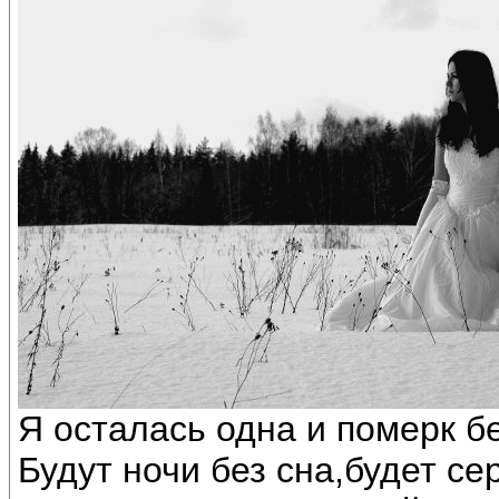
Я осталась одна и померк бе
Будут ночи без сна,будет се