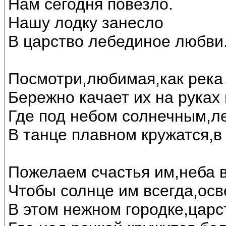
Нам сегодня повезло.
Нашу лодку занесло
В царство лебединое любви..
Посмотри,любимая,как река 
Бережно качает их на руках
Где под небом солнечным,л
В танце плавном кружатся,в
Пожелаем счастья им,неба в
Чтобы солнце им всегда,осв
В этом нежном городке,царс