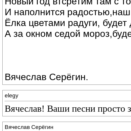
Новый год втсретим там с т
И наполнится радостью,наш
Ёлка цветами радуги, будет 
А за окном седой мороз,буде
Вячеслав Серёгин.
elegy
Вячеслав! Ваши песни просто 
Вячеслав Серёгин