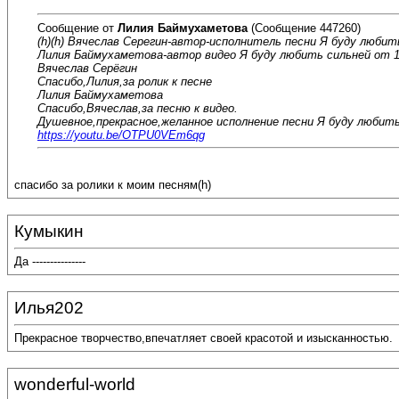
Сообщение от
Лилия Баймухаметова
(Сообщение 447260)
(h)(h) Вячеслав Серегин-автор-исполнитель песни Я буду любит
Лилия Баймухаметова-автор видео Я буду любить сильней от 1
Вячеслав Серёгин
Спасибо,Лилия,за ролик к песне
Лилия Баймухаметова
Спасибо,Вячеслав,за песню к видео.
Душевное,прекрасное,желанное исполнение песни Я буду любить
https://youtu.be/OTPU0VEm6qg
спасибо за ролики к моим песням(h)
Кумыкин
Да ---------------
Илья202
Прекрасное творчество,впечатляет своей красотой и изысканностью.
wonderful-world