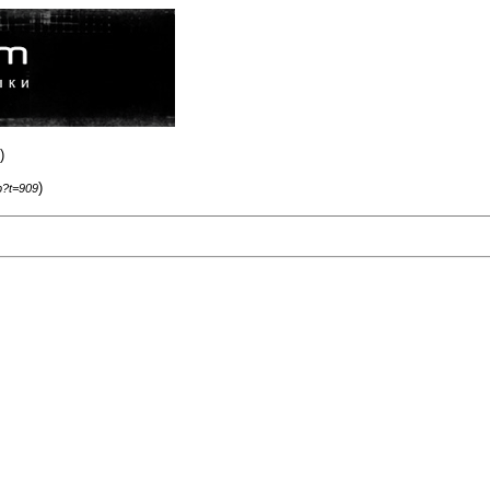
)
)
p?t=909