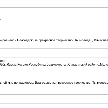
,
онравилось.Благодарю за прекрасное творчество. Ты молодец, Вячеслав
ней.
20г.,Russia,Россия,Республика Башкортостан,Салаватский район,с.Мало
ьней мне понравилось. Благодарю за прекрасное творчество. Ты молод