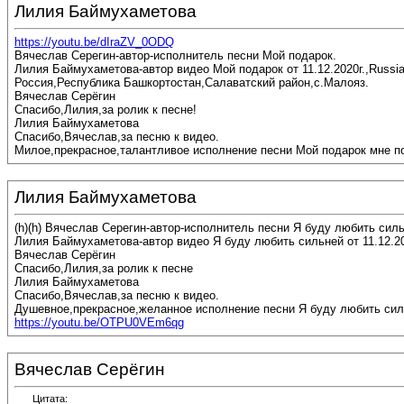
Лилия Баймухаметова
https://youtu.be/dIraZV_0ODQ
Вячеслав Серегин-автор-исполнитель песни Мой подарок.
Лилия Баймухаметова-автор видео Мой подарок от 11.12.2020г.,Russia
Россия,Республика Башкортостан,Салаватский район,с.Малояз.
Вячеслав Серёгин
Спасибо,Лилия,за ролик к песне!
Лилия Баймухаметова
Спасибо,Вячеслав,за песню к видео.
Милое,прекрасное,талантливое исполнение песни Мой подарок мне п
Лилия Баймухаметова
(h)(h) Вячеслав Серегин-автор-исполнитель песни Я буду любить силь
Лилия Баймухаметова-автор видео Я буду любить сильней от 11.12.20
Вячеслав Серёгин
Спасибо,Лилия,за ролик к песне
Лилия Баймухаметова
Спасибо,Вячеслав,за песню к видео.
Душевное,прекрасное,желанное исполнение песни Я буду любить сил
https://youtu.be/OTPU0VEm6qg
Вячеслав Серёгин
Цитата: