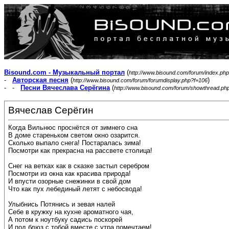
Bisound.com - Музыкальный портал
(
http://www.bisound.com/forum/index.php
-
Авторская песня
(
)
http://www.bisound.com/forum/forumdisplay.php?f=106
- -
Песни Вячеслава Серёгина
(
http://www.bisound.com/forum/showthread.ph
Вячеслав Серёгин
Когда Вильнюс проснётся от зимнего сна
В доме стареньком светом окно озарится.
Сколько выпало снега! Постаралась зима!
Посмотри как прекрасна на рассвете столица!
Снег на ветках как в сказке застыл серебром
Посмотри из окна как красива природа!
И впусти озорные снежинки в свой дом
Что как пух лебединый летят с небосвода!
Улыбнись Потянись и зевая налей
Себе в кружку на кухне ароматного чая,
А потом к ноутбуку садись поскорей
И под блюз с тобой вместе с утра помечтаем!