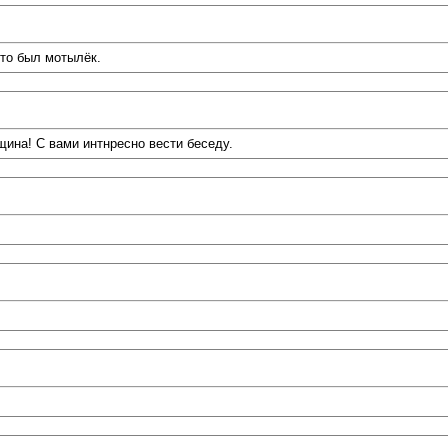
это был мотылёк.
ина! С вами интнресно вести беседу.