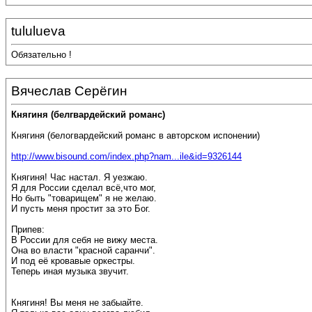
tululueva
Обязательно !
Вячеслав Серёгин
Княгиня (белгвардейский романс)
Княгиня (белогвардейский романс в авторском испонении)
http://www.bisound.com/index.php?nam...ile&id=9326144
Княгиня! Час настал. Я уезжаю.
Я для России сделал всё,что мог,
Но быть "товарищем" я не желаю.
И пусть меня простит за это Бог.
Припев:
В России для себя не вижу места.
Она во власти "красной саранчи".
И под её кровавые оркестры.
Теперь иная музыка звучит.
Княгиня! Вы меня не забыайте.