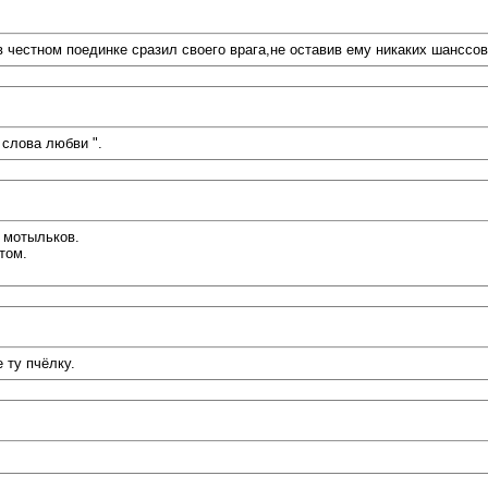
естном поединке сразил своего врага,не оставив ему никаких шанссов..
 слова любви ".
 мотыльков.
том.
 ту пчёлку.