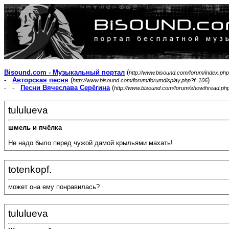
Bisound.com - Музыкальный портал
(
http://www.bisound.com/forum/index.php
-
Авторская песня
(
)
http://www.bisound.com/forum/forumdisplay.php?f=106
- -
Песни Вячеслава Серёгина
(
http://www.bisound.com/forum/showthread.ph
tululueva
шмель и пчёлка
Не надо было перед чужой дамой крыльями махать!
totenkopf.
может она ему понравилась?
tululueva