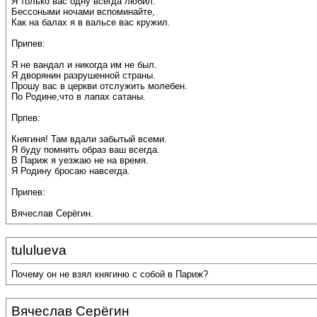
Я только вас одну всегда любил.
Бессоными ночами вспоминайте,
Как на балах я в вальсе вас кружил.
Припев:
Я не вандал и никогда им не был.
Я дворянин разрушенной страны.
Прошу вас в церкви отслужить молебен.
По Родине,что в лапах сатаны.
Прпев:
Княгиня! Там вдали забытый всеми.
Я буду помнить образ ваш всегда.
В Париж я уезжаю не на время.
Я Родину бросаю навсегда.
Припев:
Вячеслав Серёгин.
tululueva
Почему он не взял княгиню с собой в Париж?
Вячеслав Серёгин