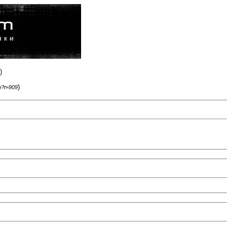
)
)
p?t=909