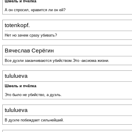
Шмель и пчёлка
А он спросил, нравится ли он ей?
totenkopf.
Нет но зачем сразу убивать?
Вячеслав Серёгин
Все дуэли заканчиваются убийством.Это -аксиома жизни.
tululueva
Шмель и пчёлка
Это было не убийство, а дуэль.
tululueva
В дуэле побеждает сильнейший.