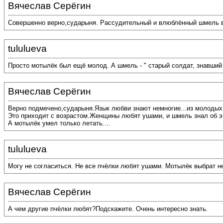
Вячеслав Серёгин
Совершенно верно,сударыня. Рассудительный и влюблённый шмель в ч
tululueva
Просто мотылёк был ещё молод. А шмель - " старый солдат, знавший
Вячеслав Серёгин
Верно подмечено,сударыня.Язык любви знают немногие...из молодых
Это приходит с возрастом.Женщины любят ушами, и шмель знал об э
А мотылёк умел только летать....
tululueva
Могу не согласиться. Не все пчёлки любят ушами. Мотылёк выбрат не
Вячеслав Серёгин
А чем другие пчёлки любят?Подскажите. Очень интересно знать.