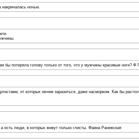
а накричалась ночью.
ете.
ужчины.
я бы потеряла голову только от того, что у мужчины красивые ноги? 
артистами, от которых нечем заразиться, даже насморком. Как бы растолк
 а есть люди, в которых живут только глисты. Фаина Раневская