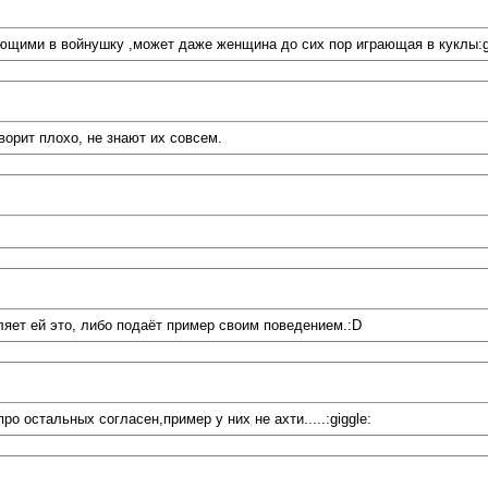
ющими в войнушку ,может даже женщина до сих пор играющая в куклы:gi
оворит плохо, не знают их совсем.
ляет ей это, либо подаёт пример своим поведением.:D
о остальных согласен,пример у них не ахти.....:giggle: