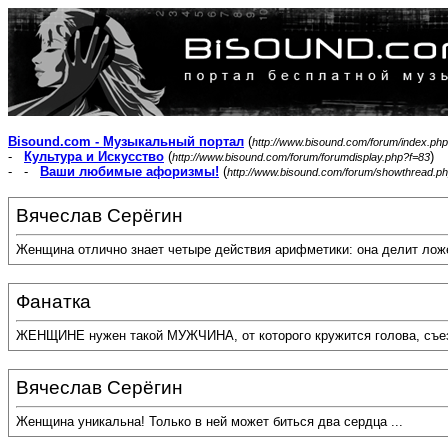
Bisound.com - Музыкальный портал
(
http://www.bisound.com/forum/index.php
-
Культура и Искусство
(
)
http://www.bisound.com/forum/forumdisplay.php?f=83
- -
Ваши любимые афоризмы!
(
http://www.bisound.com/forum/showthread.p
Вячеслав Серёгин
Женщина отлично знает четыре действия арифметики: она делит ложе
Фанатка
ЖЕНЩИНЕ нужен такой МУЖЧИНА, от которого кружится голова, съезжа
Вячеслав Серёгин
Женщина уникальна! Только в ней может биться два сердца ...