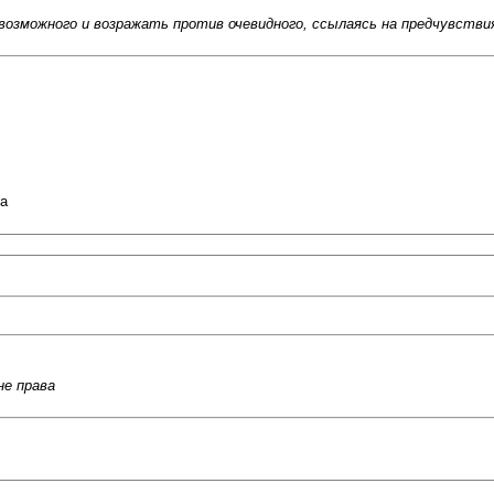
возможного и возражать против очевидного, ссылаясь на предчувств
ва
не права