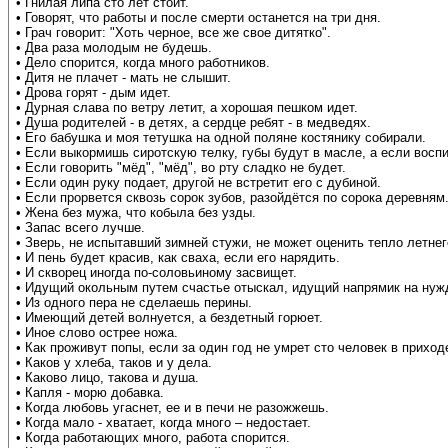
• Гнилая липа сто лет стоит.
• Говорят, что работы и после смерти останется на три дня.
• Грач говорит: "Хоть черное, все же свое дитятко".
• Два раза молодым не будешь.
• Дело спорится, когда много работников.
• Дитя не плачет - мать не слышит.
• Дрова горят - дым идет.
• Дурная слава по ветру летит, а хорошая пешком идет.
• Душа родителей - в детях, а сердце ребят - в медведях.
• Его бабушка и моя тетушка на одной поляне костянику собирали.
• Если выкормишь сиротскую телку, губы будут в масле, а если воспи
• Если говорить "мёд", "мёд", во рту сладко не будет.
• Если один руку подает, другой не встретит его с дубиной.
• Если прорвется сквозь сорок зубов, разойдётся по сорока деревням
• Жена без мужа, что кобыла без узды.
• Запас всего лучше.
• Зверь, не испытавший зимней стужи, не может оценить тепло летнег
• И пень будет красив, как сваха, если его нарядить.
• И скворец иногда по-соловьиному засвищет.
• Идущий окольным путем счастье отыскал, идущий напрямик на нуж
• Из одного пера не сделаешь перины.
• Имеющий детей волнуется, а бездетный горюет.
• Иное слово острее ножа.
• Как проживут попы, если за один год не умрет сто человек в приход
• Каков у хлеба, таков и у дела.
• Каково лицо, такова и душа.
• Капля - морю добавка.
• Когда любовь угаснет, ее и в печи не разожжешь.
• Когда мало - хватает, когда много – недостает.
• Когда работающих много, работа спорится.