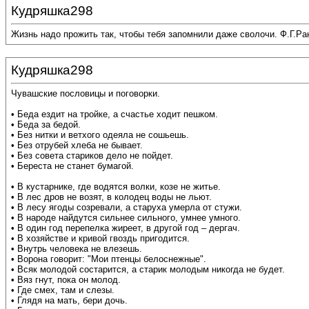
Кудряшка298
Жизнь надо прожить так, чтобы тебя запомнили даже сволочи. Ф.Г.Ра
Кудряшка298
Чувашские пословицы и поговорки.
• Беда ездит на тройке, а счастье ходит пешком.
• Беда за бедой.
• Без нитки и ветхого одеяла не сошьешь.
• Без отрубей хлеба не бывает.
• Без совета стариков дело не пойдет.
• Береста не станет бумагой.
• В кустарнике, где водятся волки, козе не житье.
• В лес дров не возят, в колодец воды не льют.
• В лесу ягоды созревали, а старуха умерла от стужи.
• В народе найдутся сильнее сильного, умнее умного.
• В один год перепелка жиреет, в другой год – дергач.
• В хозяйстве и кривой гвоздь пригодится.
• Внутрь человека не влезешь.
• Ворона говорит: "Мои птенцы белоснежные".
• Всяк молодой состарится, а старик молодым никогда не будет.
• Вяз гнут, пока он молод.
• Где смех, там и слезы.
• Глядя на мать, бери дочь.