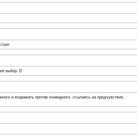
стоит.
 её выбор.:D
ного и возражать против очевидного, ссылаясь на предчувствия…