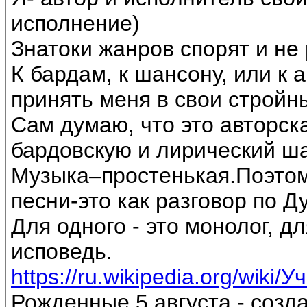
исполнение)
Знатоки жанров спорят и не 
К бардам, к шансону, или к 
принять меня в свои стройн
Сам думаю, что это авторск
бардовскую и лирический ш
Музыка–простенькая.Поэтом
песни-это как разговор по Д
Для одного - это монолог, дл
исповедь.
https://ru.wikipedia.org/wiki/
Рожденные 5 августа - созд