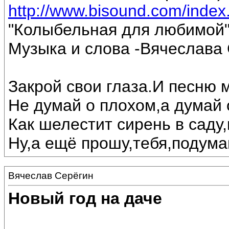
http://www.bisound.com/inde
"Колыбельная для любимой
Музыка и слова -Вячеслава 
Закрой свои глаза.И песню 
Не думай о плохом,а думай 
Как шелестит сирень в саду,
Ну,а ещё прошу,тебя,подумай
Вячеслав Серёгин
Новый год на даче