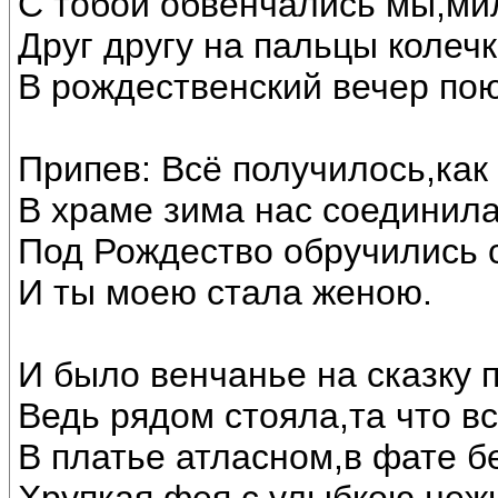
С тобой обвенчались мы,ми
Друг другу на пальцы колечк
В рождественский вечер по
Припев: Всё получилось,как
В храме зима нас соединила
Под Рождество обручились 
И ты моею стала женою.
И было венчанье на сказку 
Ведь рядом стояла,та что в
В платье атласном,в фате б