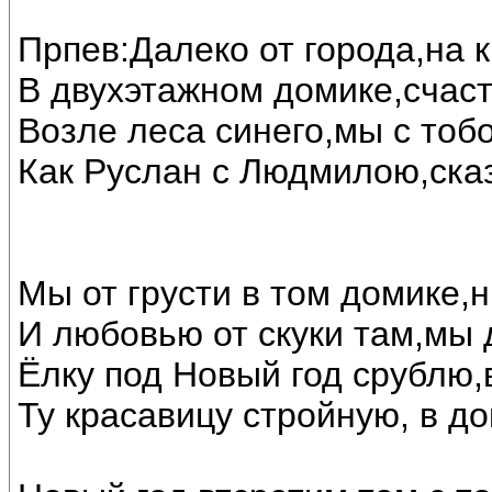
Прпев:Далеко от города,на 
В двухэтажном домике,счас
Возле леса синего,мы с тоб
Как Руслан с Людмилою,ска
Мы от грусти в том домике,н
И любовью от скуки там,мы 
Ёлку под Новый год срублю,
Ту красавицу стройную, в до