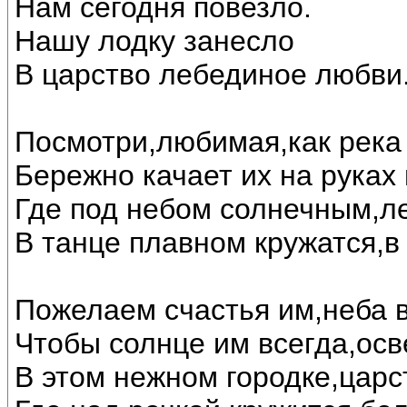
Нам сегодня повезло.
Нашу лодку занесло
В царство лебединое любви..
Посмотри,любимая,как река 
Бережно качает их на руках
Где под небом солнечным,л
В танце плавном кружатся,в
Пожелаем счастья им,неба в
Чтобы солнце им всегда,осв
В этом нежном городке,царс