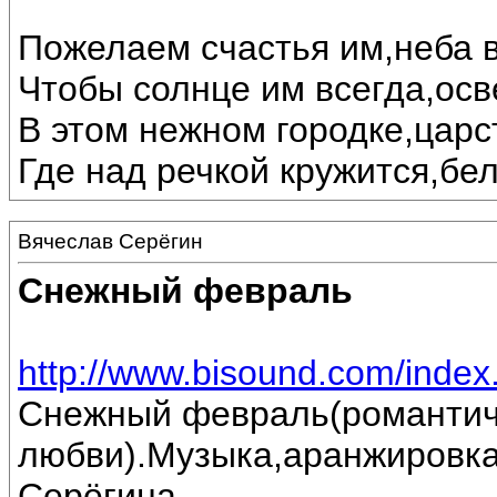
Пожелаем счастья им,неба в
Чтобы солнце им всегда,осв
В этом нежном городке,царс
Где над речкой кружится,бе
Вячеслав Серёгин
Снежный февраль
http://www.bisound.com/inde
Снежный февраль(романтич
любви).Музыка,аранжировка
Серёгина.