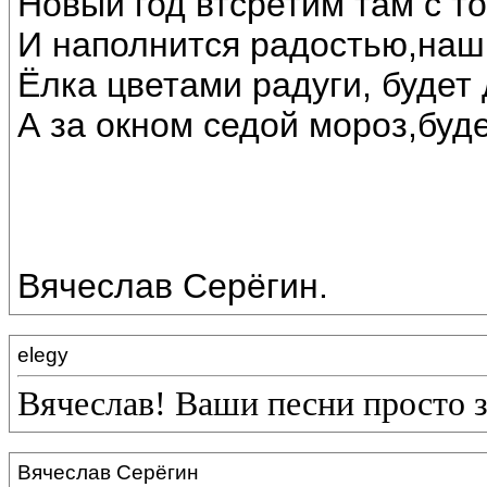
Новый год втсретим там с т
И наполнится радостью,наш
Ёлка цветами радуги, будет 
А за окном седой мороз,буде
Вячеслав Серёгин.
elegy
Вячеслав! Ваши песни просто 
Вячеслав Серёгин