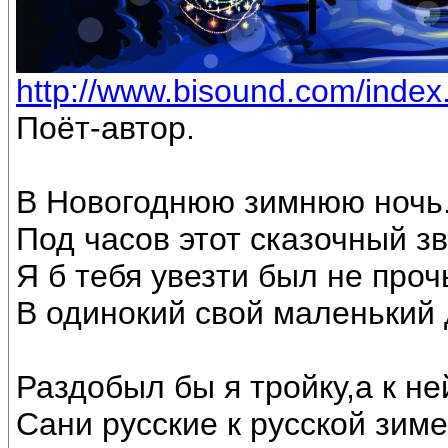
http://www.bisound.com/inde
Поёт-автор.
В Новогоднюю зимнюю ночь
Под часов этот сказочный з
Я б тебя увезти был не проч
В одинокий свой маленький 
Раздобыл бы я тройку,а к не
Сани русские к русской зиме