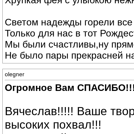
Хрупкая фея с улыбкою неж
Светом надежды горели все 
Только для нас в тот Рождес
Мы были счастливы,ну прямо
Не было пары прекрасней на
olegner
Огромное Вам СПАСИБО!!
Вячеслав!!!!! Ваше тв
высоких похвал!!!