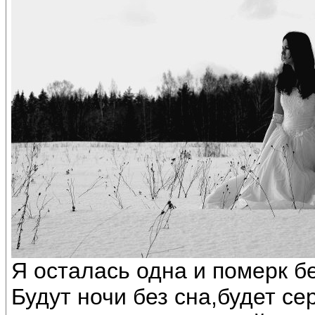
Я осталась одна и померк бе
Будут ночи без сна,будет се