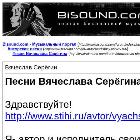
Bisound.com - Музыкальный портал
(
http://www.bisound.com/forum/index.php
-
Авторская песня
(
)
http://www.bisound.com/forum/forumdisplay.php?f=106
- -
Песни Вячеслава Серёгина
(
http://www.bisound.com/forum/showthread.ph
Вячеслав Серёгин
Песни Вячеслава Серёгин
Здравствуйте!
http://www.stihi.ru/avtor/vyac
Я- автор и исполнитель свои