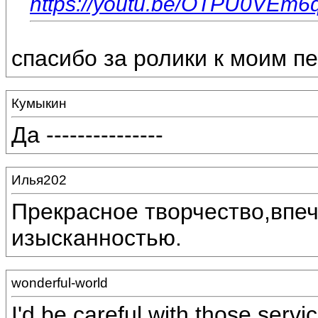
https://youtu.be/OTPU0VEm6
спасибо за ролики к моим п
Кумыкин
Да ---------------
Илья202
Прекрасное творчество,впеч
изысканностью.
wonderful-world
I'd be careful with those serv