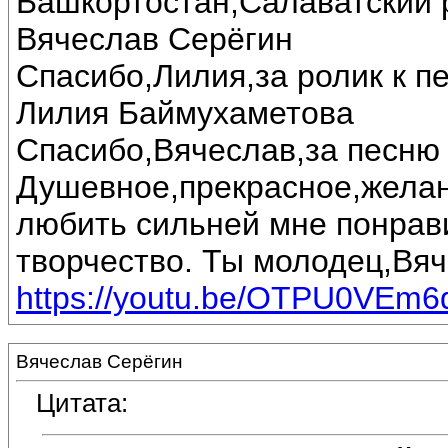
Башкортостан,Салаватский 
Вячеслав Серёгин
Спасибо,Лилия,за ролик к п
Лилия Баймухаметова
Спасибо,Вячеслав,за песню 
Душевное,прекрасное,желан
любить сильней мне понрав
творчество. Ты молодец,Вяч
https://youtu.be/OTPU0VEm6
Вячеслав Серёгин
Цитата: