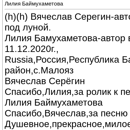
Лилия Баймухаметова
(h)(h) Вячеслав Серегин-ав
под луной.
Лилия Бамухаметова-автор в
11.12.2020г.,
Russia,Россия,Республика 
район,с.Малояз
Вячеслав Серёгин
Спасибо,Лилия,за ролик к пе
Лилия Баймухаметова
Спасибо,Вячеслав,за песню 
Душевное,прекрасное,милое