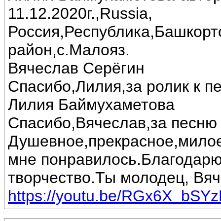
11.12.2020г.,Russia,
Россия,Республика,Башкорт
район,с.Малояз.
Вячеслав Серёгин
Спасибо,Лилия,за ролик к пе
Лилия Баймухаметова
Спасибо,Вячеслав,за песню 
Душевное,прекрасное,милое
мне понравилось.Благодарю
творчество.Ты молодец, Вяч
https://youtu.be/RGx6X_bSY