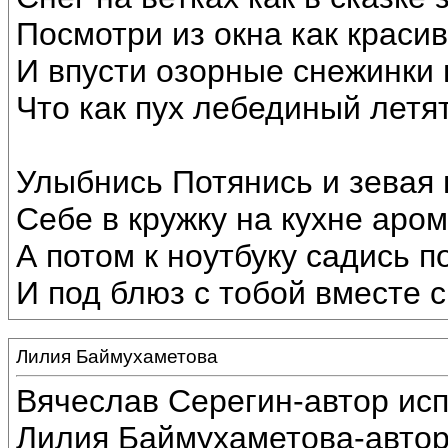
Посмотри из окна как краси
И впусти озорные снежинки 
Что как пух лебединый летят
Улыбнись Потянись и зевая
Себе в кружку на кухне аром
А потом к ноутбуку садись п
И под блюз с тобой вместе с
Лилия Баймухаметова
Вячеслав Серегин-автор ис
Лилия Баймухаметова-автор