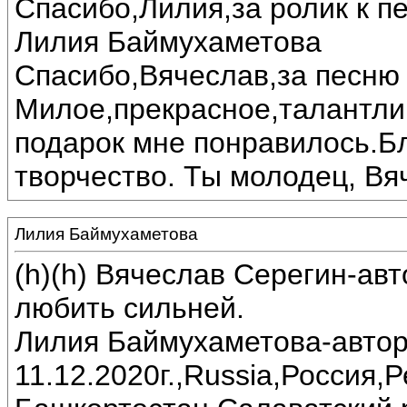
Спасибо,Лилия,за ролик к пе
Лилия Баймухаметова
Спасибо,Вячеслав,за песню 
Милое,прекрасное,талантли
подарок мне понравилось.Б
творчество. Ты молодец, Вя
Лилия Баймухаметова
(h)(h) Вячеслав Серегин-ав
любить сильней.
Лилия Баймухаметова-автор
11.12.2020г.,Russia,Россия,