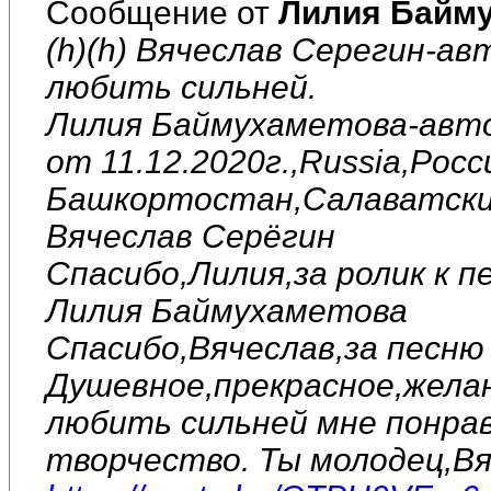
Сообщение от
Лилия Байм
(h)(h) Вячеслав Серегин-ав
любить сильней.
Лилия Баймухаметова-авто
от 11.12.2020г.,Russia,Рос
Башкортостан,Салаватский
Вячеслав Серёгин
Спасибо,Лилия,за ролик к п
Лилия Баймухаметова
Спасибо,Вячеслав,за песню 
Душевное,прекрасное,желан
любить сильней мне понрав
творчество. Ты молодец,Вя