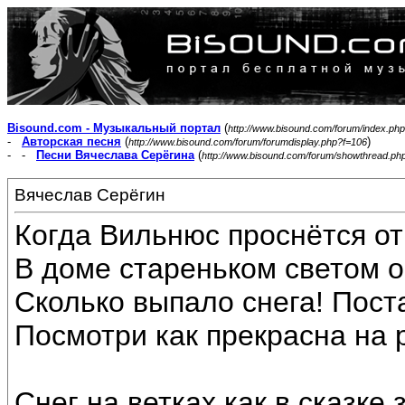
Bisound.com - Музыкальный портал
(
http://www.bisound.com/forum/index.php
-
Авторская песня
(
)
http://www.bisound.com/forum/forumdisplay.php?f=106
- -
Песни Вячеслава Серёгина
(
http://www.bisound.com/forum/showthread.ph
Вячеслав Серёгин
Когда Вильнюс проснётся от
В доме стареньком светом о
Сколько выпало снега! Пост
Посмотри как прекрасна на 
Снег на ветках как в сказке