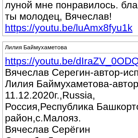
луной мне понравилось. бла
ты молодец, Вячеслав!
https://youtu.be/luAmx8fyu1k
Лилия Баймухаметова
https://youtu.be/dIraZV_0OD
Вячеслав Серегин-автор-ис
Лилия Баймухаметова-автор
11.12.2020г.,Russia,
Россия,Республика Башкорт
район,с.Малояз.
Вячеслав Серёгин