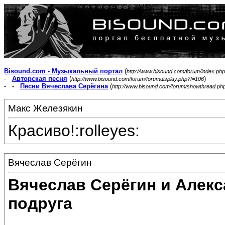
Bisound.com - Музыкальный портал
(
http://www.bisound.com/forum/index.php
-
Авторская песня
(
)
http://www.bisound.com/forum/forumdisplay.php?f=106
- -
Песни Вячеслава Серёгина
(
http://www.bisound.com/forum/showthread.ph
Макс Железякин
Красиво!:rolleyes:
Вячеслав Серёгин
Вячеслав Серёгин и Алекс
подруга