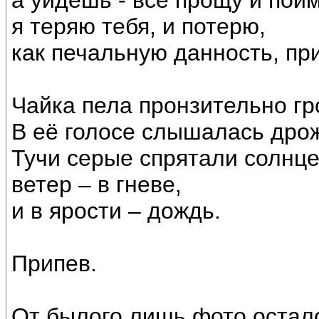
а уйдешь - все прощу и пойм
я теряю тебя, и потерю,
как печальную данность, пр
Чайка пела пронзительно гр
В её голосе слышалась дро
Тучи серые спрятали солнце
ветер – в гневе,
и в ярости – дождь.
Припев.
От былого лишь фото остало