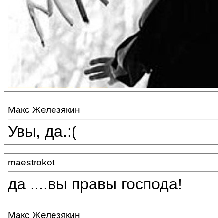
Макс Железякин
Увы, да.:(
maestrokot
да ....вы правы господа!
Макс Железякин