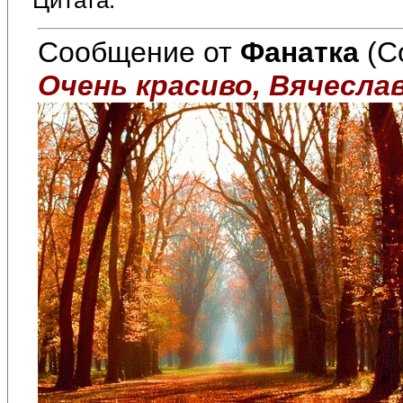
Цитата:
Сообщение от
Фанатка
(С
Очень красиво, Вячеслав!