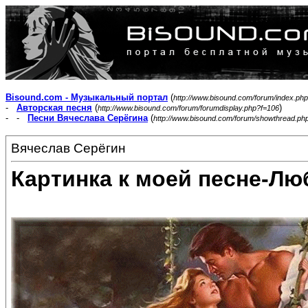
Bisound.com - Музыкальный портал
(
http://www.bisound.com/forum/index.php
-
Авторская песня
(
)
http://www.bisound.com/forum/forumdisplay.php?f=106
- -
Песни Вячеслава Серёгина
(
http://www.bisound.com/forum/showthread.ph
Вячеслав Серёгин
Картинка к моей песне-Лю