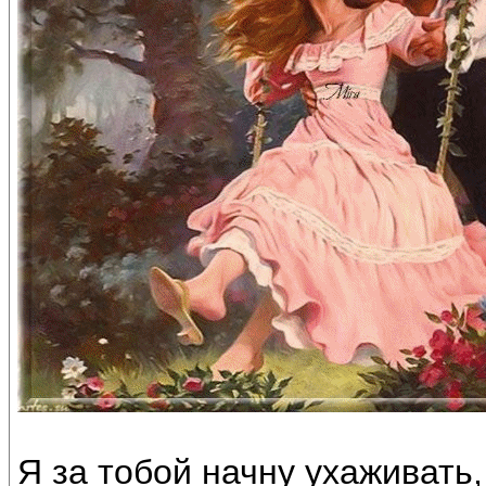
Я за тобой начну ухаживать,