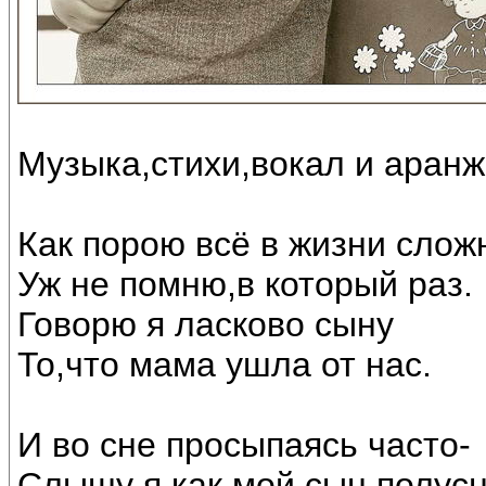
Музыка,стихи,вокал и аран
Как порою всё в жизни слож
Уж не помню,в который раз.
Говорю я ласково сыну
То,что мама ушла от нас.
И во сне просыпаясь часто-
Слышу я как мой сын полус