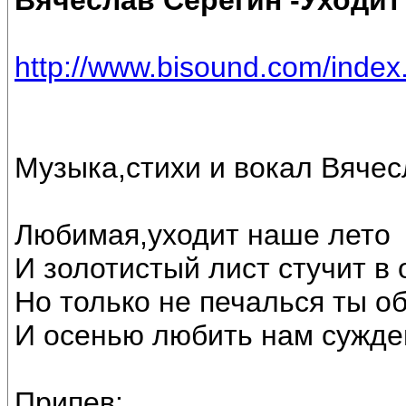
Вячеслав Серёгин -Уходит
http://www.bisound.com/inde
Музыка,стихи и вокал Вяче
Любимая,уходит наше лето
И золотистый лист стучит в 
Но только не печалься ты о
И осенью любить нам сужде
Припев: