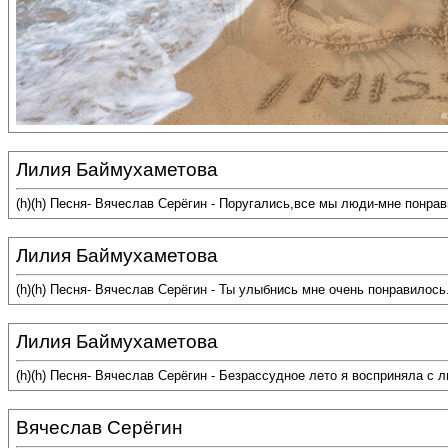
Лилия Баймухаметова
(h)(h) Песня- Вячеслав Серёгин - Поругались,все мы люди-мне понра
Лилия Баймухаметова
(h)(h) Песня- Вячеслав Серёгин - Ты улыбнись мне очень понравилос
Лилия Баймухаметова
(h)(h) Песня- Вячеслав Серёгин - Безрассудное лето я восприняла с
Вячеслав Серёгин