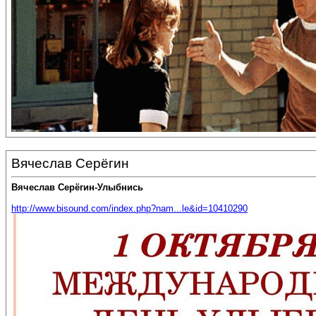
Вячеслав Серёгин
Вячеслав Серёгин-Улыбнись
http://www.bisound.com/index.php?nam...le&id=10410290