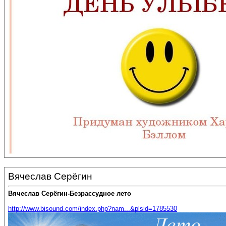
Вячеслав Серёгин
Вячеслав Серёгин-Безрассудное лето
http://www.bisound.com/index.php?nam...&plsid=1785530