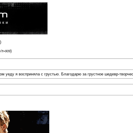
)
)
p?t=909
дом уеду я восприняла с грустью. Благодарю за грустное шедевр-творче