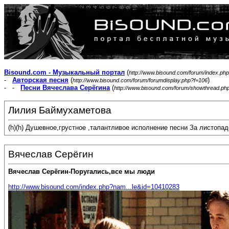
Bisound.com - Музыкальный портал
(
http://www.bisound.com/forum/index.php
-
Авторская песня
(
)
http://www.bisound.com/forum/forumdisplay.php?f=106
- -
Песни Вячеслава Серёгина
(
http://www.bisound.com/forum/showthread.ph
Лилия Баймухаметова
(h)(h) Душевное,грустное ,талантливое исполнение песни За листопа
Вячеслав Серёгин
Вячеслав Серёгин-Поругались,все мы люди
http://www.bisound.com/index.php?nam...le&id=10410283