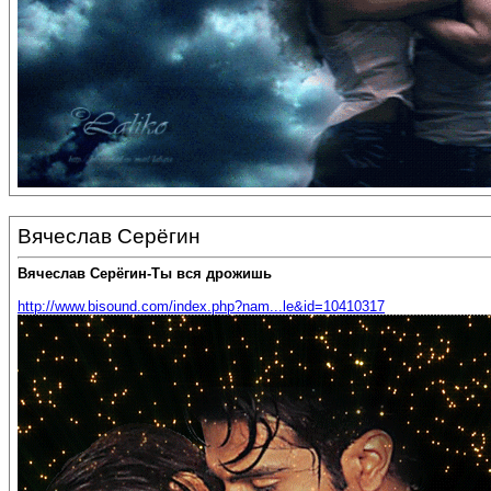
Вячеслав Серёгин
Вячеслав Серёгин-Ты вся дрожишь
http://www.bisound.com/index.php?nam...le&id=10410317