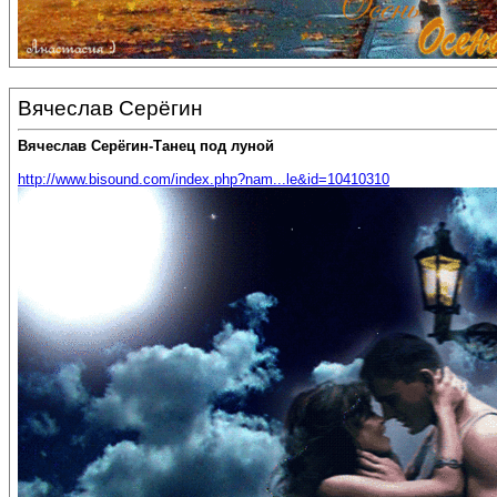
Вячеслав Серёгин
Вячеслав Серёгин-Танец под луной
http://www.bisound.com/index.php?nam...le&id=10410310