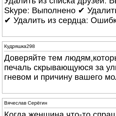
Удалить из списка друзей: 
Skype: Выполнено ✔ Удалит
✔ Удалить из сердца: Ошиб
Кудряшка298
Доверяйте тем людям,котор
печаль скрывающуюся за у
гневом и причину вашего м
Вячеслав Серёгин
Когда женщина что-тo спраш