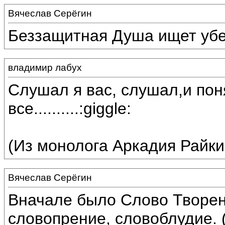
Вячеслав Серёгин
Беззащитная Душа ищет убеж
владимир лабух
Слушал я вас, слушал,и поня
все..........:giggle:
(Из монолога Аркадия Райкин
Вячеслав Серёгин
Вначале было Слово Творени
словопрение, словоблудие. (.