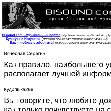
Bisound.com - Музыкальный портал
(
http://www.bisound.com/forum/index.php
-
Культура и Искусство
(
)
http://www.bisound.com/forum/forumdisplay.php?f=83
- -
Ваши любимые афоризмы!
(
http://www.bisound.com/forum/showthread.p
Вячеслав Серёгин
Как правило, наибольшего ус
располагает лучшей информ
Кудряшка298
Вы говорите, что любите до
как только почувствуете на с