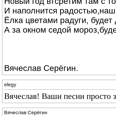
Новый год втсретим там с т
И наполнится радостью,наш
Ёлка цветами радуги, будет 
А за окном седой мороз,буде
Вячеслав Серёгин.
elegy
Вячеслав! Ваши песни просто 
Вячеслав Серёгин