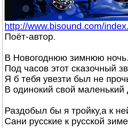
http://www.bisound.com/inde
Поёт-автор.
В Новогоднюю зимнюю ночь
Под часов этот сказочный з
Я б тебя увезти был не проч
В одинокий свой маленький 
Раздобыл бы я тройку,а к не
Сани русские к русской зиме