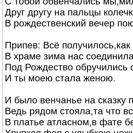
С тобой обвенчались мы,ми
Друг другу на пальцы колечк
В рождественский вечер по
Припев: Всё получилось,как
В храме зима нас соединила
Под Рождество обручились 
И ты моею стала женою.
И было венчанье на сказку 
Ведь рядом стояла,та что в
В платье атласном,в фате б