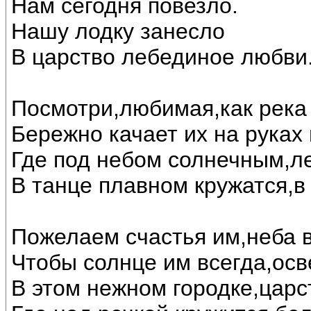
Нам сегодня повезло.
Нашу лодку занесло
В царство лебединое любви..
Посмотри,любимая,как река 
Бережно качает их на руках
Где под небом солнечным,л
В танце плавном кружатся,в
Пожелаем счастья им,неба в
Чтобы солнце им всегда,осв
В этом нежном городке,царс