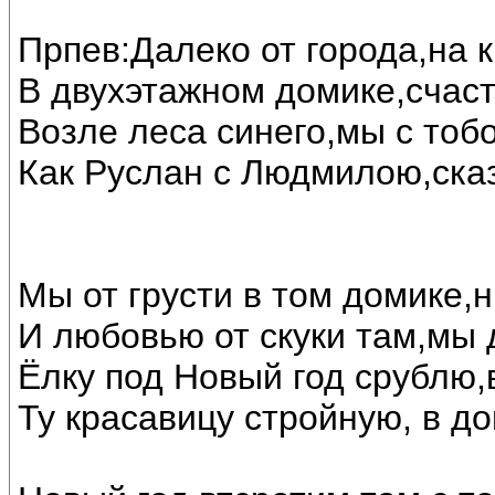
Прпев:Далеко от города,на 
В двухэтажном домике,счас
Возле леса синего,мы с тоб
Как Руслан с Людмилою,ска
Мы от грусти в том домике,н
И любовью от скуки там,мы 
Ёлку под Новый год срублю,
Ту красавицу стройную, в до