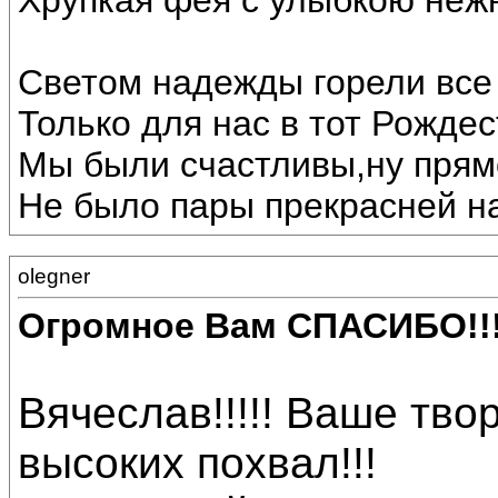
Хрупкая фея с улыбкою неж
Светом надежды горели все 
Только для нас в тот Рождес
Мы были счастливы,ну прямо
Не было пары прекрасней на
olegner
Огромное Вам СПАСИБО!!
Вячеслав!!!!! Ваше тв
высоких похвал!!!