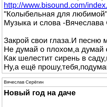
http://www.bisound.com/inde
"Колыбельная для любимой
Музыка и слова -Вячеслава 
Закрой свои глаза.И песню 
Не думай о плохом,а думай 
Как шелестит сирень в саду,
Ну,а ещё прошу,тебя,подумай
Вячеслав Серёгин
Новый год на даче