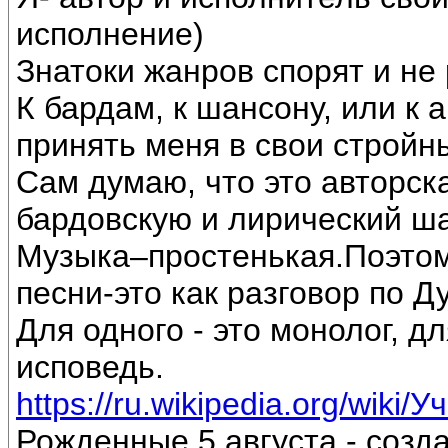
исполнение)
Знатоки жанров спорят и не 
К бардам, к шансону, или к 
принять меня в свои стройн
Сам думаю, что это авторск
бардовскую и лирический ш
Музыка–простенькая.Поэтом
песни-это как разговор по Д
Для одного - это монолог, дл
исповедь.
https://ru.wikipedia.org/wiki/
Рожденные 5 августа - созд