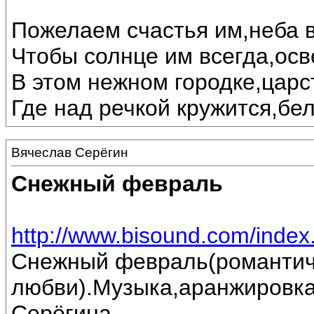
Пожелаем счастья им,неба в
Чтобы солнце им всегда,осв
В этом нежном городке,царс
Где над речкой кружится,бе
Вячеслав Серёгин
Снежный февраль
http://www.bisound.com/inde
Снежный февраль(романтич
любви).Музыка,аранжировка
Серёгина.