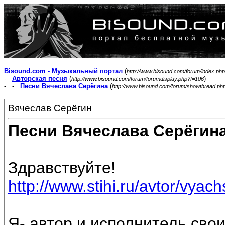
Bisound.com - Музыкальный портал
(
http://www.bisound.com/forum/index.php
-
Авторская песня
(
)
http://www.bisound.com/forum/forumdisplay.php?f=106
- -
Песни Вячеслава Серёгина
(
http://www.bisound.com/forum/showthread.ph
Вячеслав Серёгин
Песни Вячеслава Серёгин
Здравствуйте!
http://www.stihi.ru/avtor/vyac
Я- автор и исполнитель свои