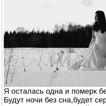
Я осталась одна и померк бе
Будут ночи без сна,будет се